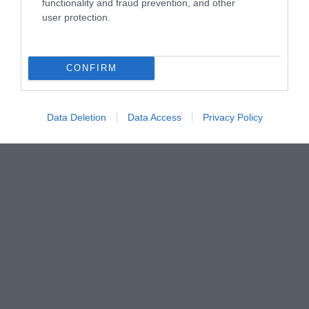
functionality and fraud prevention, and other
Covid, nuovo record di contagi nel
user protection.
Sannio: 551 nelle ultime 24 ore
CONFIRM
“Mo simme nuje”, la battuta di
Eduardo che Manfredi sogna per il
2022
Data Deletion
Data Access
Privacy Policy
Ordinanza di Capodanno, Basile:
“Quella di Mastella crea tanta
confusione”
- Pubblicità -