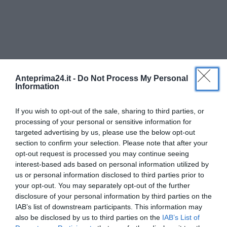
Si appresta a lasciare la Rocca l’ex vicepresidente
Francesco Maria
Rubano
, chiamato a concentrarsi sulle
amministrative nella sua Puglianello, dove sarà
candidato sindaco. Il gruppo che fa capo al presidente
dell’Asi Luigi Barone punterà allora tutto sul sindaco di
Limatola Domenico
Parisi
.
Anteprima24.it -
Do Not Process My Personal
Information
Come Rubano, anche Mario
Pepe
cederà il passo. Per
l’amministrazione di San Giorgio del Sannio, troverà
If you wish to opt-out of the sale, sharing to third parties, or
processing of your personal or sensitive information for
spazio in una delle due liste il vicesindaco Giuseppe
targeted advertising by us, please use the below opt-out
Ricci
.
section to confirm your selection. Please note that after your
opt-out request is processed you may continue seeing
E ora le ‘new entry’, In rampa di lancio ci sarebbe, tra gli
interest-based ads based on personal information utilized by
us or personal information disclosed to third parties prior to
altri, Ciro
Melotta
di Cerreto Sannita e Nino
Lombardi
your opt-out. You may separately opt-out of the further
da Faicchio. Ma le sorprese potrebbero giungere da
disclosure of your personal information by third parties on the
Airola e San Bartolomeo in Galdo. Le indiscrezioni
IAB’s list of downstream participants. This information may
segnalano come più che probabili, infatti, le
also be disclosed by us to third parties on the
IAB’s List of