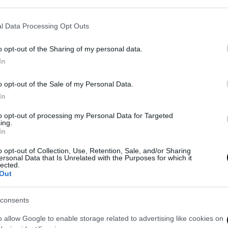
l Data Processing Opt Outs
o opt-out of the Sharing of my personal data.
In
o opt-out of the Sale of my Personal Data.
In
Co
to opt-out of processing my Personal Data for Targeted
ing.
Ca
In
Red
 alt Polizia, donna
Cenone, vongole a prezzi record nel
ATTENZIONE!
o opt-out of Collection, Use, Retention, Sale, and/or Sharing
In 
 Napoli
Napoletano: 50 euro al chilo
STAI LEGGENDO QUESTO ARTICOLO NEL NOSTRO
SITO
ersonal Data that Is Unrelated with the Purposes for which it
alt
lected.
ARCHIVIO
.
Out
TI RICORDIAMO CHE PUOI LEGGERE SEMPRE
del
TUTTE LE NEWS AGGIORNATE NEL NOSTRO PORTALE
tota
www.anteprima24.it
consents
o allow Google to enable storage related to advertising like cookies on