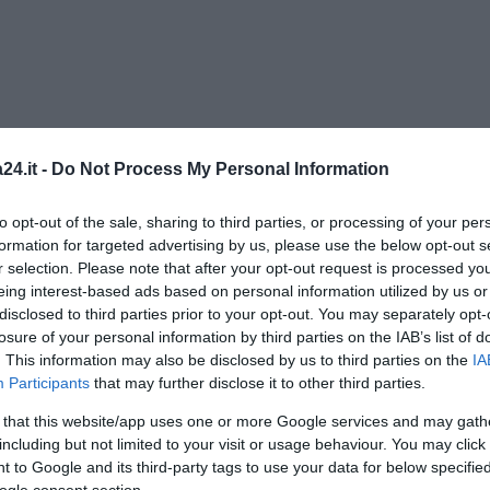
ualche atto intimidatorio o forse era stata usata come
e Mediano
. Nei giorni scorsi, durante un servizio di
 agenti del Commissariato di
Afragola
e del
Reparto
24.it -
Do Not Process My Personal Information
venuto una pistola modello PB635 con matricola
ucce calibro 6.35 all’interno di un vano ascensore
to opt-out of the sale, sharing to third parties, or processing of your per
one Salicelle
. La pistola è stata sequestrata e verrà
formation for targeted advertising by us, please use the below opt-out s
izia Scientifica
.
r selection. Please note that after your opt-out request is processed y
eing interest-based ads based on personal information utilized by us or
disclosed to third parties prior to your opt-out. You may separately opt-
losure of your personal information by third parties on the IAB’s list of
. This information may also be disclosed by us to third parties on the
IA
Err
Participants
that may further disclose it to other third parties.
 that this website/app uses one or more Google services and may gath
Err
including but not limited to your visit or usage behaviour. You may click 
 to Google and its third-party tags to use your data for below specifi
A
ogle consent section.