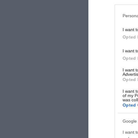
Persona
ARTICOLI CORRELATI
ALTRO DALL'AUTORE
I want t
Opted 
I want t
Opted 
I want 
Advertis
Opted 
“Mo simme nuje”, la battuta di
Fuggono dopo
I want t
Eduardo che Manfredi sogna per il
denunciata a
of my P
2022
was col
Opted 
Google 
I want t