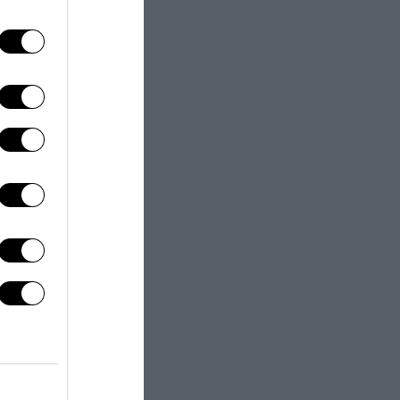
al chilo
31 Dicembre 2021
Covid, De Luca: “Campania
resta bianca, siamo orgogliosi”
31 Dicembre 2021
A Napoli un inedito San
Silvestro in fila tra tamponi e...
31 Dicembre 2021
Pupetta Maresca: la Questura
vieta i funerali, rito al cimitero
31 Dicembre 2021
LTIMI VIDEO-ARTICOLI