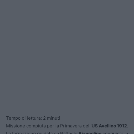
Tempo di lettura:
2
minuti
Missione compiuta per la Primavera dell’
US Avellino 1912
.
La formazione guidata da Raffaele
Biancolino
conquista la