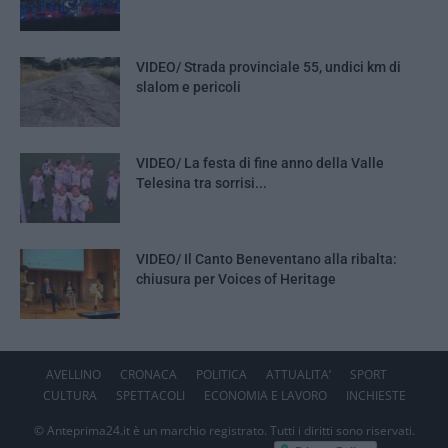
VIDEO/ Strada provinciale 55, undici km di
slalom e pericoli
VIDEO/ La festa di fine anno della Valle
Telesina tra sorrisi...
VIDEO/ Il Canto Beneventano alla ribalta:
chiusura per Voices of Heritage
AVELLINO
CRONACA
POLITICA
ATTUALITA’
SPORT
CULTURA
SPETTACOLI
ECONOMIA E LAVORO
INCHIESTE
© Anteprima24.it è un marchio registrato. Tutti i diritti sono riservati.