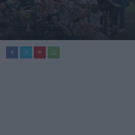
Avellino
Sport Avellino
Calcio Giovanile Avellino
Sport Regione
Calcio Giovanile Regione
Regione
Avellino, beata gioventù. La
Primavera è promossa
Di
Antonio Tedeschi
-
26 Maggio 2024