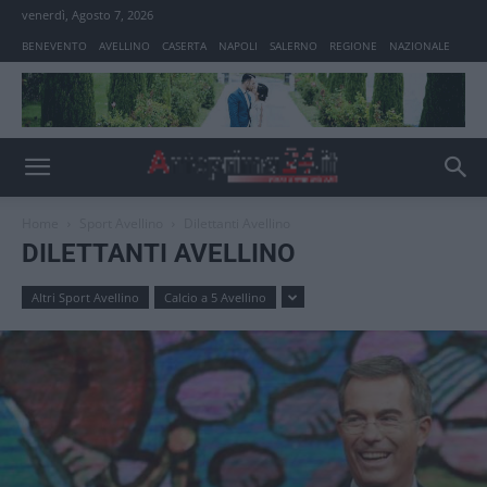
venerdì, Agosto 7, 2026
BENEVENTO
AVELLINO
CASERTA
NAPOLI
SALERNO
REGIONE
NAZIONALE
Home
Sport Avellino
Dilettanti Avellino
DILETTANTI AVELLINO
Altri Sport Avellino
Calcio a 5 Avellino