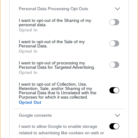
Please note that this website/app uses one or more Google
Personal Data Processing Opt Outs
services and may gather and store information including but
not limited to your visit or usage behaviour. You may click to
I want to opt-out of the Sharing of my
personal data.
grant or deny consent to Google and its third-party tags to
Opted In
use your data for below specified purposes in below Google
consent section.
I want to opt-out of the Sale of my
Virtus Avellino nel segno della continuità,
Personal Data.
Opted In
Della Rocca-Cucciniello confermati
I want to opt-out of processing my
Redazione
0
Personal Data for Targeted Advertising.
Opted In
I want to opt-out of Collection, Use,
Retention, Sale, and/or Sharing of my
Personal Data that Is Unrelated with the
Purposes for which it was collected.
Opted Out
Google consents
I want to allow Google to enable storage
related to advertising like cookies on web or