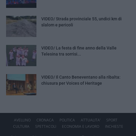
VIDEO/ Strada provinciale 55, undici km di
slalom e pericoli
VIDEO/ La festa di fine anno della Valle
Telesina tra sorrisi...
VIDEO/ Il Canto Beneventano alla ribalta:
chiusura per Voices of Heritage
AVELLINO
CRONACA
POLITICA
ATTUALITA’
SPORT
CULTURA
SPETTACOLI
ECONOMIA E LAVORO
INCHIESTE