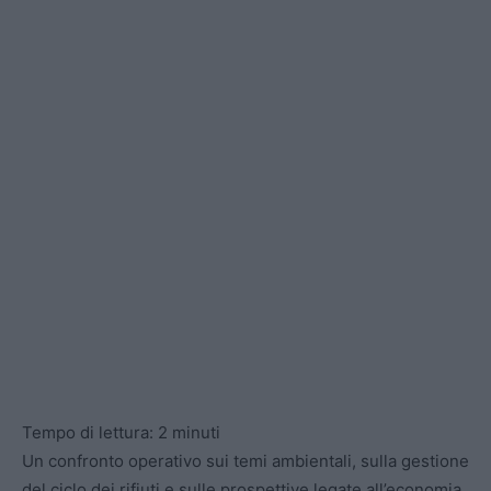
Tempo di lettura:
2
minuti
Un confronto operativo sui temi ambientali, sulla gestione
del ciclo dei rifiuti e sulle prospettive legate all’economia