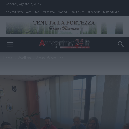
venerdì, Agosto 7, 2026
BENEVENTO
AVELLINO
CASERTA
NAPOLI
SALERNO
REGIONE
NAZIONALE
Home
Avellino
Attualità Avellino
Avellino
Attualità Avellino