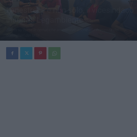
Fenestrelle e non solo, il vicesindaco
incontra Legambiente
Focus su tutte le tematiche ambientali anche alla Presenza dei
consiglieri del M5s
Di
Redazione
-
8 Luglio 2026