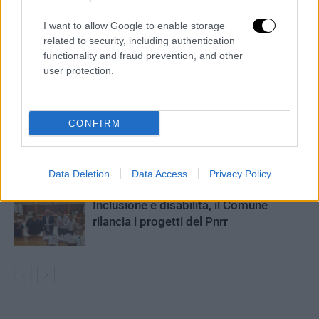
I want to allow Google to enable storage
ARTICOLI CORRELATI
ALTRO DALL'AUTORE
related to security, including authentication
functionality and fraud prevention, and other
Il sì all’assestamento di bilancio, ma è
user protection.
scontro sui debiti pregressi
CONFIRM
ACS, Iacovacci ai dipendenti: «La
proroga è solo l’inizio»
Data Deletion
Data Access
Privacy Policy
Inclusione e disabilità, il Comune
rilancia i progetti del Pnrr