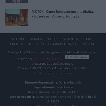
VIDEO/ Il Canto Beneventano alla ribalta:
chiusura per Voices of Heritage
AVELLINO
CRONACA
POLITICA
ATTUALITA’
SPORT
CULTURA
SPETTACOLI
ECONOMIA E LAVORO
INCHIESTE
© Anteprima24.it è un marchio registrato. Tutti i diritti sono riservati.
Realizzazione
DIGITALLSOLUTIONS.IT
Anteprima Società Cooperativa
P.iva e C.f.: 01671520623 - Numero Rea: BN - 139085
Cambia impostazioni privacy
Direttore Responsabile:
Daniele Sauchelli
Caporedattore::
Fabio Tarallo
Sede di Benevento Tel:
346 3484355
Sede di Napoli:
Via Santa Maria del Pianto- 80143 Napoli
Tel:
346
3484355