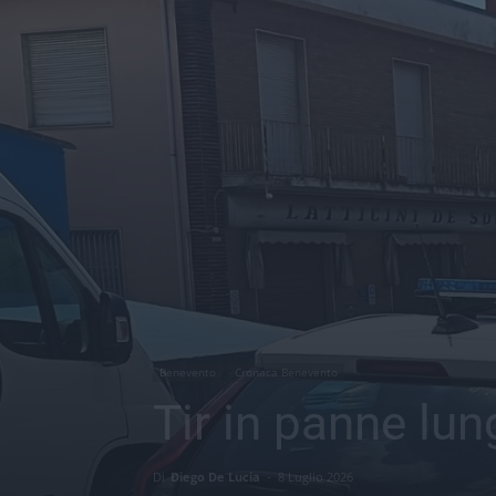
Benevento
Cronaca Benevento
Tir in panne lung
Di
Diego De Lucia
-
8 Luglio 2026