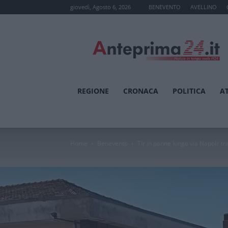
giovedì, Agosto 6, 2026
BENEVENTO
AVELLINO
Anteprima24.it
REGIONE
CRONACA
POLITICA
A
Home
Benevento
Tir in panne lungo via Napoli: traf