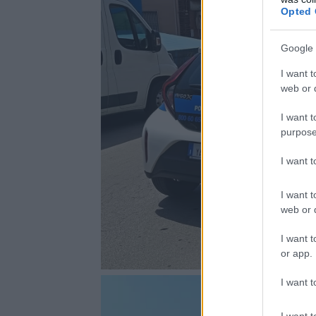
Opted 
Google 
I want t
web or d
I want t
purpose
I want 
I want t
web or d
I want t
or app.
I want t
I want t