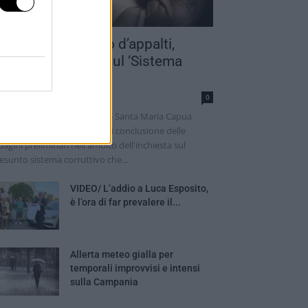
azzette in cambio d’appalti,
hiuse le indagini sul ‘Sistema
aprio’: c’è...
nathan Checola
0
 Procura della Repubblica di Santa Maria Capua
tere ha notificato l'avviso di conclusione delle
dagini preliminari nell'ambito dell'inchiesta sul
esunto sistema corruttivo che...
VIDEO/ L’addio a Luca Esposito,
è l’ora di far prevalere il...
Allerta meteo gialla per
temporali improvvisi e intensi
sulla Campania