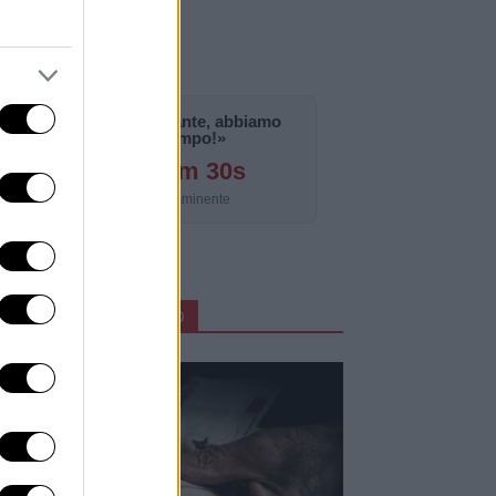
«La notizia è importante, abbiamo
bisogno di tempo!»
127g 9h 21m 29s
Aggiornamento imminente
ARTICOLI IN PRIMO PIANO