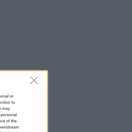
sonal or
ection to
ou may
 personal
out of the
 downstream