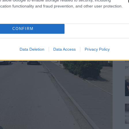
cation functionality and fraud prevention, and other user protection.
M
c
CONFIRM
C
Jo
La
Data Deletion
Data Access
Privacy Policy
Ve
in
pr