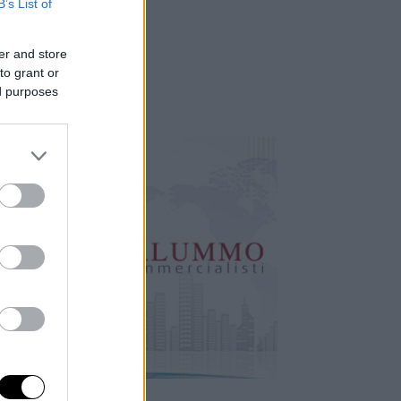
B’s List of
er and store
to grant or
ed purposes