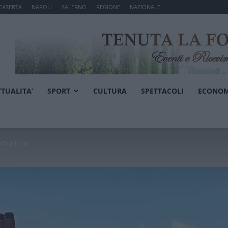
CASERTA
NAPOLI
SALERNO
REGIONE
NAZIONALE
TTUALITA’
SPORT
CULTURA
SPETTACOLI
ECONOM
fico in tilt