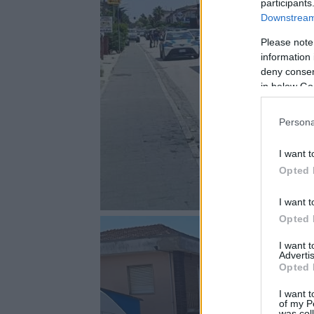
participants
Downstream 
Please note
information 
deny consent
in below Go
Persona
I want t
Opted 
I want t
Opted 
I want 
Advertis
Opted 
I want t
of my P
was col