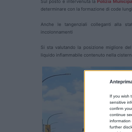
Sul posto è intervenuta la
Polizia Municipa
determinare con la formazione di code lunghis
Anche le tangenziali colleganti alla s
incolonnamenti
Si sta valutando la posizione migliore de
liquido infiammabile contenuto nella cistern
Anteprima
If you wish 
sensitive in
confirm you
continue se
information 
further disc