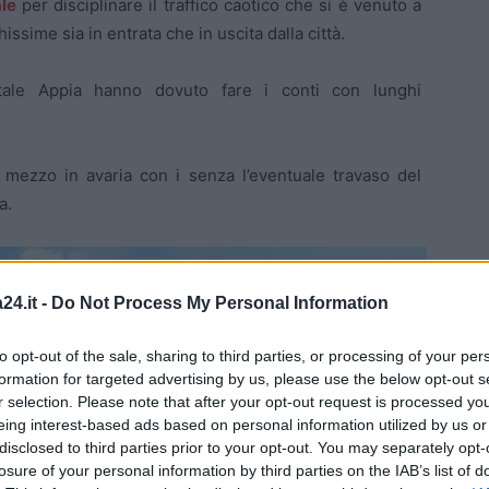
le
per disciplinare il traffico caotico che si è venuto a
sime sia in entrata che in uscita dalla città.
tatale Appia hanno dovuto fare i conti con lunghi
l mezzo in avaria con i senza l’eventuale travaso del
a.
24.it -
Do Not Process My Personal Information
to opt-out of the sale, sharing to third parties, or processing of your per
formation for targeted advertising by us, please use the below opt-out s
r selection. Please note that after your opt-out request is processed y
eing interest-based ads based on personal information utilized by us or
disclosed to third parties prior to your opt-out. You may separately opt-
losure of your personal information by third parties on the IAB’s list of