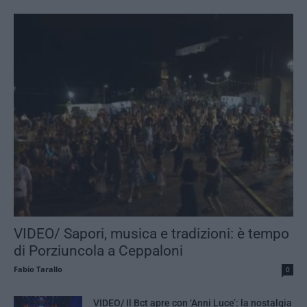
VIDEO/ Sapori, musica e tradizioni: è tempo
di Porziuncola a Ceppaloni
Fabio Tarallo
0
VIDEO/ Il Bct apre con ‘Anni Luce’: la nostalgia