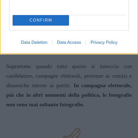
un’invenzione giornalistica o un’etichetta politica. Le
sentenze definitive hanno certificato l’esistenza di
un’organizzazione criminale radicata sul territorio
CONFIRM
avellinese. Ed è inevitabile che la presenza pubblica di
familiari, amici, relazioni storiche e figure orbitanti
Data Deletion
Data Access
Privacy Policy
attorno a quel mondo finisca oggi sotto osservazione.
Soprattutto quando tutto questo si intreccia con
candidature, campagne elettorali, presenze ai comizi e
dinamiche interne ai partiti.
In campagna elettorale,
più che in altri momenti della politica, le fotografie
non sono mai soltanto fotografie.