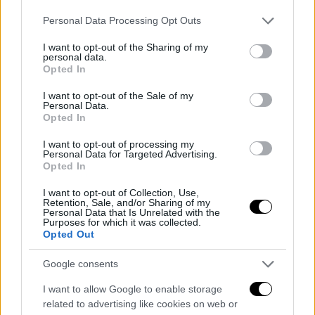
Democratico e del Movimento Cinque Stelle abbia
Please note that this website/app uses one or more Google
Personal Data Processing Opt Outs
ritenuto inopportuno tutto questo?
Possibile che il
services and may gather and store information including but
not limited to your visit or usage behaviour. You may click to
I want to opt-out of the Sharing of my
candidato sindaco Nello Pizza non si sia accorto di
personal data.
grant or deny consent to Google and its third-party tags to
Opted In
nulla?
use your data for below specified purposes in below Google
consent section.
I want to opt-out of the Sale of my
Personal Data.
Perché il punto non è stabilire responsabilità penali
Opted In
dove non esistono sentenze. Il punto è comprendere il
I want to opt-out of processing my
livello di permeabilità della politica locale rispetto ad
Personal Data for Targeted Advertising.
Opted In
ambienti che, direttamente o indirettamente, gravitano
I want to opt-out of Collection, Use,
da anni attorno alle cronache criminali dell’Irpinia.
Retention, Sale, and/or Sharing of my
Personal Data that Is Unrelated with the
Purposes for which it was collected.
Opted Out
Google consents
I want to allow Google to enable storage
related to advertising like cookies on web or