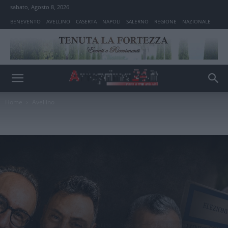
sabato, Agosto 8, 2026
BENEVENTO
AVELLINO
CASERTA
NAPOLI
SALERNO
REGIONE
NAZIONALE
Home
Avellino
Avellino
Inchieste
Politica Avellino
Regione
Politica Regione