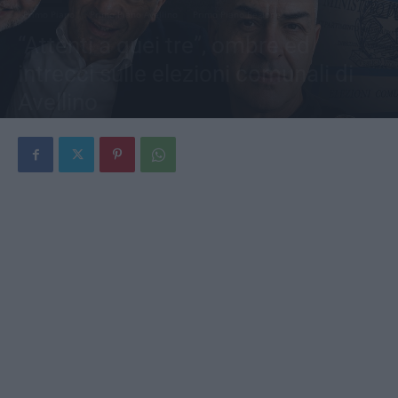
Primo Piano
Primo Piano Avellino
Primo Piano Regione
“Attenti a quei tre”, ombre ed
intrecci sulle elezioni comunali di
Avellino
Di
Jonathan Checola
-
20 Maggio 2026