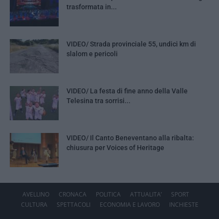
trasformata in...
VIDEO/ Strada provinciale 55, undici km di
slalom e pericoli
VIDEO/ La festa di fine anno della Valle
Telesina tra sorrisi...
VIDEO/ Il Canto Beneventano alla ribalta:
chiusura per Voices of Heritage
AVELLINO
CRONACA
POLITICA
ATTUALITA’
SPORT
CULTURA
SPETTACOLI
ECONOMIA E LAVORO
INCHIESTE