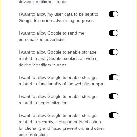
device identifiers in apps.
I want to allow my user data to be sent to
Google for online advertising purposes.
I want to allow Google to send me
FOTO 5
personalized advertising.
I want to allow Google to enable storage
In territori segnati da decenni di inchieste, arresti,
related to analytics like cookies on web or
scioglimenti per mafia e relazioni prefettizie devastanti,
device identifiers in apps.
la questione non riguarda soltanto la legalità formale.
I want to allow Google to enable storage
Riguarda l’opportunità politica, il messaggio che si
related to functionality of the website or app.
trasmette all’esterno e il confine –
sempre più sottile
I want to allow Google to enable storage
– tra consenso, relazioni personali e gestione del
related to personalization.
potere.
I want to allow Google to enable storage
related to security, including authentication
Anche perché il “Nuovo Clan Partenio” non è stato
functionality and fraud prevention, and other
user protection.