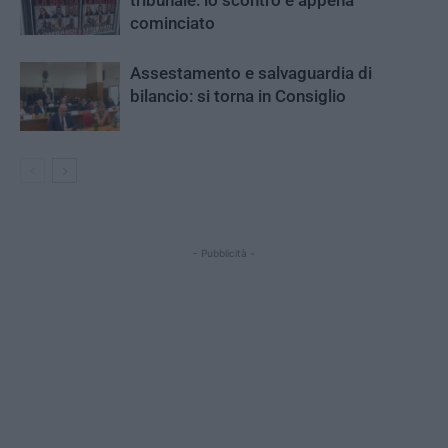
tribunale: lo scontro è appena
cominciato
Assestamento e salvaguardia di
bilancio: si torna in Consiglio
- Pubblicità -