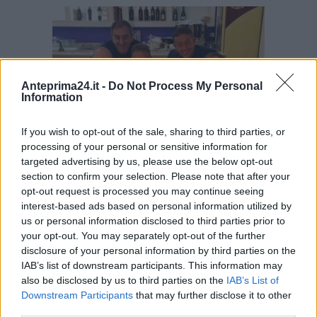
Anteprima24.it -
Do Not Process My Personal
Information
If you wish to opt-out of the sale, sharing to third parties, or
processing of your personal or sensitive information for
targeted advertising by us, please use the below opt-out
section to confirm your selection. Please note that after your
FOTO 4
opt-out request is processed you may continue seeing
interest-based ads based on personal information utilized by
Nel frattempo, mentre la campagna elettorale entra nel
us or personal information disclosed to third parties prior to
vivo, le immagini continuano a circolare. Foto di
your opt-out. You may separately opt-out of the further
disclosure of your personal information by third parties on the
gruppo, serate, momenti conviviali, rapporti ostentati
IAB’s list of downstream participants. This information may
senza particolare prudenza. E soprattutto una domanda
also be disclosed by us to third parties on the
IAB’s List of
Downstream Participants
that may further disclose it to other
inevitabile:
possibile che nessuno nel Partito
third parties.