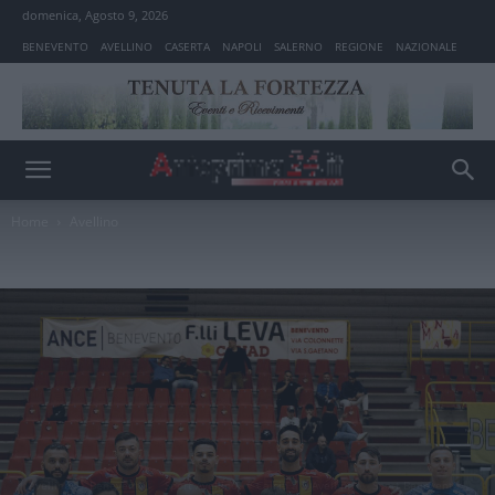
domenica, Agosto 9, 2026
BENEVENTO
AVELLINO
CASERTA
NAPOLI
SALERNO
REGIONE
NAZIONALE
Home
Avellino
Avellino
Benevento
Sport Avellino
Calcio a 5 Avellino
Sport Benevento