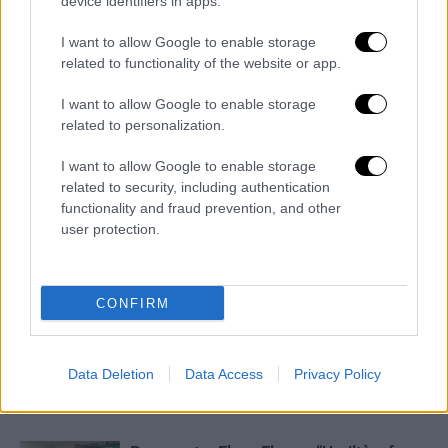
device identifiers in apps.
I want to allow Google to enable storage
related to functionality of the website or app.
I want to allow Google to enable storage
related to personalization.
I want to allow Google to enable storage
related to security, including authentication
functionality and fraud prevention, and other
user protection.
CONFIRM
ARTICOLI CORRELATI
ALTRO DALL'AUTORE
Benevento-Cherubini, ci siamo:
Data Deletion
Data Access
Privacy Policy
trattativa sbloccata, Floro Flores avrà
l’esterno che cercava