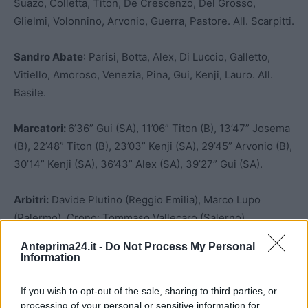
Suazo, Colletta, Titon, De Crescenzo, Del Grosso,
Glielmi, Volonnino, Arvonio, Guerra, Pastore. All. Scarpitti.
Sandro Abate
: Parisi, Botta, Alex, Di Luccio, Galletto,
Vitiello, Amoroso, Venezia, Pina, Gui, Kenji, Lauro. All.
Basile.
Marcatori:
6’36” Gui (SA), 11’06” Titon (B), 13’47” Josema
(B), 22’48” Titon (B), 23’03” Kenji (SA), 29’45” Arvonio (B),
30’14” Kenji (SA), 36’43” Alex (SA), 39’27” Gui (SA).
Arbitri:
Davide Plutino (Reggio Emilia), Marco Lupo
(Palermo). Crono: Tommaso Vallecaro (Salerno).
Anteprima24.it -
Do Not Process My Personal
Ammoniti:
Volonnino (B), Alex, Kenji (SA).
Information
If you wish to opt-out of the sale, sharing to third parties, or
processing of your personal or sensitive information for