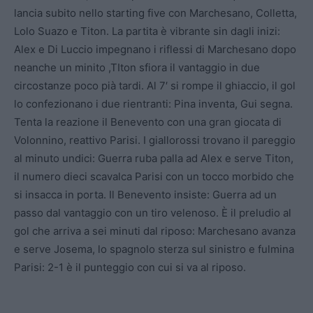
lancia subito nello starting five con Marchesano, Colletta,
Lolo Suazo e Titon. La partita è vibrante sin dagli inizi:
Alex e Di Luccio impegnano i riflessi di Marchesano dopo
neanche un minito ,TIton sfiora il vantaggio in due
circostanze poco pià tardi. Al 7′ si rompe il ghiaccio, il gol
lo confezionano i due rientranti: Pina inventa, Gui segna.
Tenta la reazione il Benevento con una gran giocata di
Volonnino, reattivo Parisi. I giallorossi trovano il pareggio
al minuto undici: Guerra ruba palla ad Alex e serve Titon,
il numero dieci scavalca Parisi con un tocco morbido che
si insacca in porta. Il Benevento insiste: Guerra ad un
passo dal vantaggio con un tiro velenoso. È il preludio al
gol che arriva a sei minuti dal riposo: Marchesano avanza
e serve Josema, lo spagnolo sterza sul sinistro e fulmina
Parisi: 2-1 è il punteggio con cui si va al riposo.