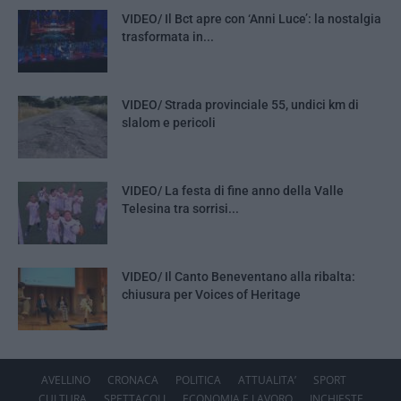
VIDEO/ Il Bct apre con ‘Anni Luce’: la nostalgia
trasformata in...
VIDEO/ Strada provinciale 55, undici km di
slalom e pericoli
VIDEO/ La festa di fine anno della Valle
Telesina tra sorrisi...
VIDEO/ Il Canto Beneventano alla ribalta:
chiusura per Voices of Heritage
AVELLINO
CRONACA
POLITICA
ATTUALITA’
SPORT
CULTURA
SPETTACOLI
ECONOMIA E LAVORO
INCHIESTE