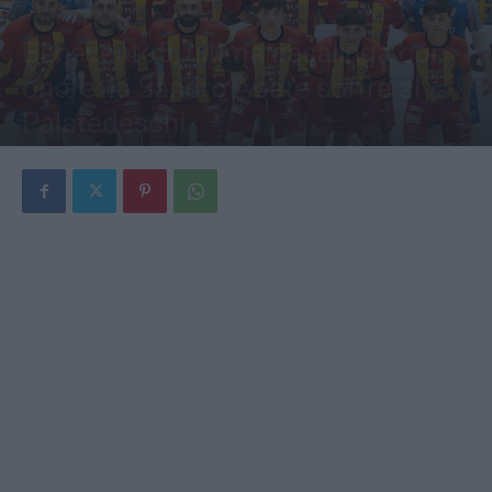
Calcio a 5 Benevento
Sport Regione
Calcio a 5 Regione
Regione
Benevento5, ultima casalinga con
onore: la Sandro Abate soffre al
Palatedeschi
Di
Redazione
-
12 Maggio 2025