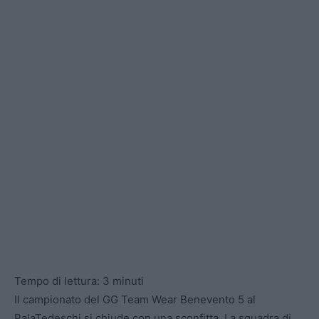
Tempo di lettura:
3
minuti
Il campionato del GG Team Wear Benevento 5 al
PalaTedeschi si chiude con una sconfitta. La squadra di