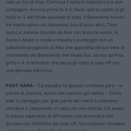
rete un tiro di Alex. Continua il botta e risposta tra le due
compagini: Arvonio prima fa 4-2, Kenji riporta subito la gli
irpini a -1. Nel finale succede di tutto. Il Benevento ha ben
tre match-point con Volonnino (lob di poco alto), Titon
(palo) e Josema (murato da Alex con la porta vuota), la
Sandro Abate ci crede e impatta il punteggio con un
pallonetto pregevole di Alex che approfitta del portiere di
movimento del Benevento. Nel finale Gui, servito da Pina,
griffa il 4-5 definitivo che lancia gli irpini ai play-off con
una giornata d’anticipo.
POST-GARA
– “La squadra ha giocato un’ottima gara – le
parole di Josema, autore del classico gol dell’ex.- Siamo
stati in vantaggio per gran parte del match e volevamo
chiudere il campionato in casa con una vittoria. C’è amaro
in bocca, sapevamo di affrontare una avversaria che
giocava con l’obiettivo dei play-off. Ora vogliamo chiudere