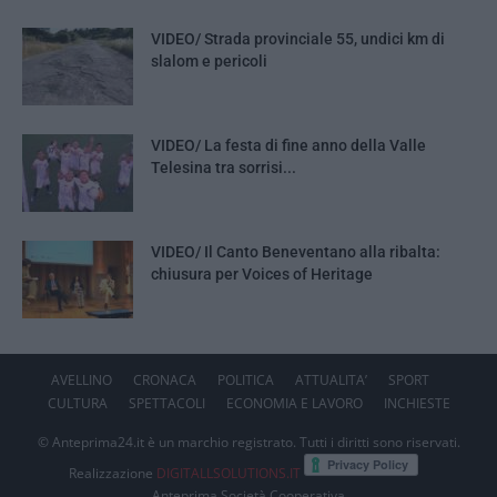
VIDEO/ Strada provinciale 55, undici km di
slalom e pericoli
VIDEO/ La festa di fine anno della Valle
Telesina tra sorrisi...
VIDEO/ Il Canto Beneventano alla ribalta:
chiusura per Voices of Heritage
AVELLINO
CRONACA
POLITICA
ATTUALITA’
SPORT
CULTURA
SPETTACOLI
ECONOMIA E LAVORO
INCHIESTE
© Anteprima24.it è un marchio registrato. Tutti i diritti sono riservati.
Realizzazione
DIGITALLSOLUTIONS.IT
Anteprima Società Cooperativa