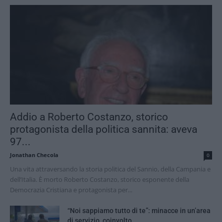
Addio a Roberto Costanzo, storico
protagonista della politica sannita: aveva
97...
Jonathan Checola
0
Una vita attraversando la storia politica del Sannio, della Campania e
dell’Italia. È morto Roberto Costanzo, storico esponente della
Democrazia Cristiana e protagonista per...
“Noi sappiamo tutto di te”: minacce in un’area
di servizio, coinvolto...