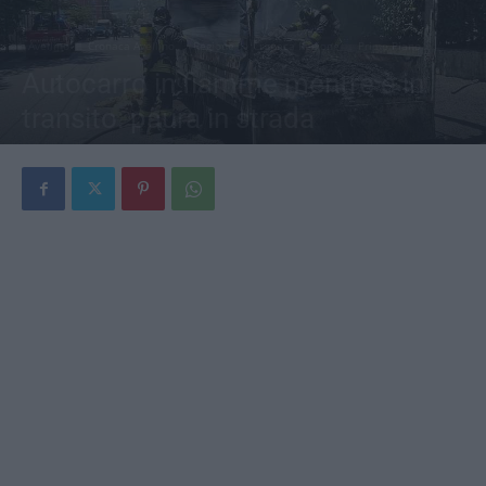
Avellino
Cronaca Avellino
Regione
Cronaca Regione
Primo Piano
Autocarro in fiamme mentre è in
transito: paura in strada
Di
Redazione
-
4 Luglio 2026