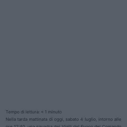
Tempo di lettura:
< 1
minuto
Nella tarda mattinata di oggi, sabato 4 luglio, intorno alle
ore 12:40, una squadra dei Vigili del Fuoco del Comando