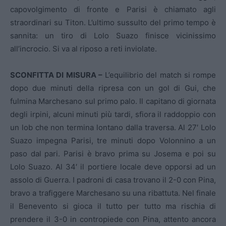
capovolgimento di fronte e Parisi è chiamato agli
straordinari su Titon. L’ultimo sussulto del primo tempo è
sannita: un tiro di Lolo Suazo finisce vicinissimo
all’incrocio. Si va al riposo a reti inviolate.
SCONFITTA DI MISURA –
L’equilibrio del match si rompe
dopo due minuti della ripresa con un gol di Gui, che
fulmina Marchesano sul primo palo. Il capitano di giornata
degli irpini, alcuni minuti più tardi, sfiora il raddoppio con
un lob che non termina lontano dalla traversa. Al 27′ Lolo
Suazo impegna Parisi, tre minuti dopo Volonnino a un
paso dal pari. Parisi è bravo prima su Josema e poi su
Lolo Suazo. Al 34′ il portiere locale deve opporsi ad un
assolo di Guerra. I padroni di casa trovano il 2-0 con Pina,
bravo a trafiggere Marchesano su una ribattuta. Nel finale
il Benevento si gioca il tutto per tutto ma rischia di
prendere il 3-0 in contropiede con Pina, attento ancora