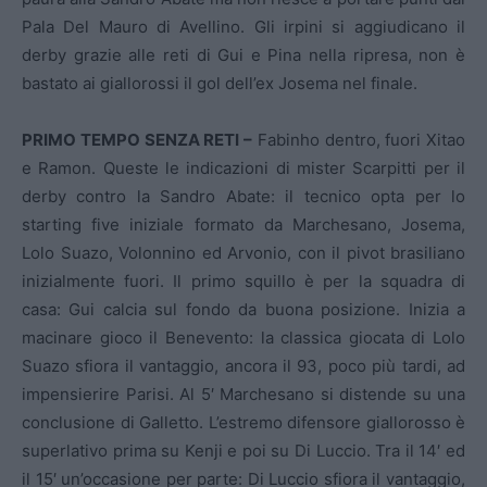
Pala Del Mauro di Avellino. Gli irpini si aggiudicano il
derby grazie alle reti di Gui e Pina nella ripresa, non è
bastato ai giallorossi il gol dell’ex Josema nel finale.
PRIMO TEMPO SENZA RETI –
Fabinho dentro, fuori Xitao
e Ramon. Queste le indicazioni di mister Scarpitti per il
derby contro la Sandro Abate: il tecnico opta per lo
starting five iniziale formato da Marchesano, Josema,
Lolo Suazo, Volonnino ed Arvonio, con il pivot brasiliano
inizialmente fuori. Il primo squillo è per la squadra di
casa: Gui calcia sul fondo da buona posizione. Inizia a
macinare gioco il Benevento: la classica giocata di Lolo
Suazo sfiora il vantaggio, ancora il 93, poco più tardi, ad
impensierire Parisi. Al 5′ Marchesano si distende su una
conclusione di Galletto. L’estremo difensore giallorosso è
superlativo prima su Kenji e poi su Di Luccio. Tra il 14′ ed
il 15′ un’occasione per parte: Di Luccio sfiora il vantaggio,