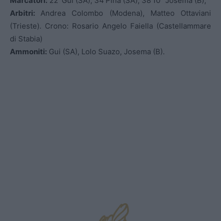
Marcatori:
22′ Gui (SA), 34’Pina (SA), 38’10” Josema (B),
Arbitri:
Andrea Colombo (Modena), Matteo Ottaviani
(Trieste). Crono: Rosario Angelo Faiella (Castellammare
di Stabia)
Ammoniti:
Gui (SA), Lolo Suazo, Josema (B).