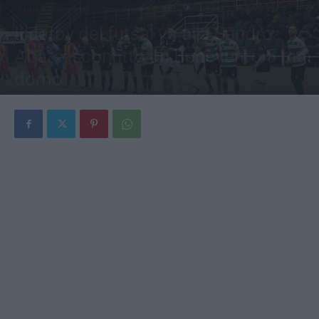
Calcio a 5 Benevento
Sport Regione
Calcio a 5 Regione
Regione
Il derby del futsal va alla Sandro
Abate: sconfitto un Benevento 5 mai
domo
Di
Redazione
-
18 Gennaio 2025