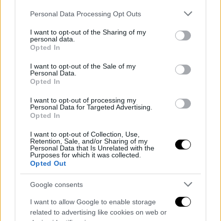
Please note that this website/app uses one or more Google
Personal Data Processing Opt Outs
services and may gather and store information including but
not limited to your visit or usage behaviour. You may click to
I want to opt-out of the Sharing of my
personal data.
grant or deny consent to Google and its third-party tags to
Opted In
use your data for below specified purposes in below Google
consent section.
I want to opt-out of the Sale of my
Personal Data.
Opted In
I want to opt-out of processing my
Personal Data for Targeted Advertising.
Opted In
I want to opt-out of Collection, Use,
Retention, Sale, and/or Sharing of my
Personal Data that Is Unrelated with the
Purposes for which it was collected.
Opted Out
Google consents
I want to allow Google to enable storage
related to advertising like cookies on web or