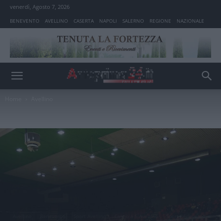
venerdì, Agosto 7, 2026
BENEVENTO
AVELLINO
CASERTA
NAPOLI
SALERNO
REGIONE
NAZIONALE
Home
Avellino
Avellino
Benevento
Sport Avellino
Calcio a 5 Avellino
Sport Benevento