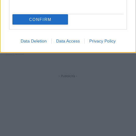
CONFIRM
GG Team Wear Benevento 5, c’è il
rinnovo di Mignone
Data Deletion
Data Access
Privacy Policy
- Pubblicità -