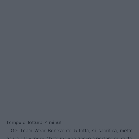
Tempo di lettura:
4
minuti
Il GG Team Wear Benevento 5 lotta, si sacrifica, mette
paura alla Sandro Abate ma non riesce a portare punti dal