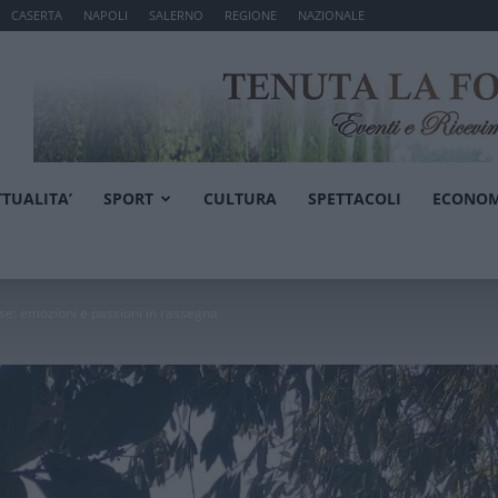
CASERTA
NAPOLI
SALERNO
REGIONE
NAZIONALE
TTUALITA’
SPORT
CULTURA
SPETTACOLI
ECONOM
tese: emozioni e passioni in rassegna