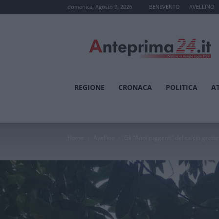
domenica, Agosto 9, 2026
BENEVENTO
AVELLINO
Anteprima24.it
REGIONE
CRONACA
POLITICA
A
Home
Avellino
Gli “Anni ruggenti” del calcio grot