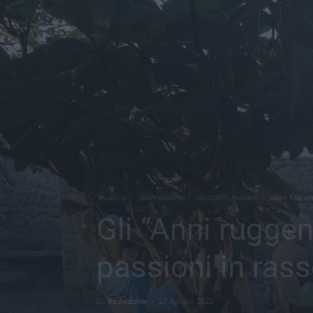
Avellino
Sport Avellino
Dilettanti Avellino
Sport Region
Gli “Anni ruggen
passioni in ras
Di
Redazione
-
27 Agosto 2023