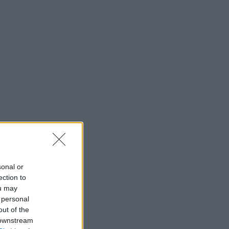
sonal or
ection to
ou may
 personal
out of the
 downstream