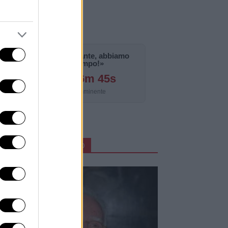
«La notizia è importante, abbiamo
bisogno di tempo!»
124g 15h 26m 43s
Aggiornamento imminente
ARTICOLI IN PRIMO PIANO