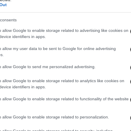
Out
a e sincerità, sono il segreto del successo sportivo e
consents
l Lions Grotta, Giuseppe
Capano
, in rappresentanza
o allow Google to enable storage related to advertising like cookies on
ha sottolineato il suo amore per i colori giallo-rosso,
evice identifiers in apps.
ione che unisce pensieri, storie e identità diverse.
o allow my user data to be sent to Google for online advertising
s.
intervento di Michele De Luca, Presidente Anpas
Franco Angrisano per il risvolto benefico visto che il
to allow Google to send me personalized advertising.
efibrillatore per il campo sportivo che consentirà di
o allow Google to enable storage related to analytics like cookies on
inarda cardio-protetta”; ha quindi sottolineato quanto
evice identifiers in apps.
nte ogni manifestazione sportiva.
o allow Google to enable storage related to functionality of the website
o allow Google to enable storage related to personalization.
o allow Google to enable storage related to security, including