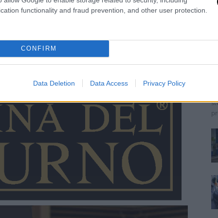
cation functionality and fraud prevention, and other user protection.
A
p
CONFIRM
a
Jo
Un
Data Deletion
Data Access
Privacy Policy
de
st
pr