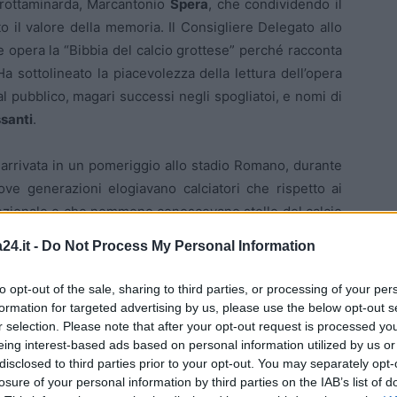
i Grottaminarda, Marcantonio
Spera
, che condividendo il
to il valore della memoria. Il Consigliere Delegato allo
le opera la “Bibbia del calcio grottese” perché racconta
Ha sottolineato la piacevolezza della lettura dell’opera
l pubblico, magari successi negli spogliatoi, e nomi di
santi
.
arrivata in un pomeriggio allo stadio Romano, durante
uove generazioni elogiavano calciatori che rispetto ai
cezionale e che nemmeno conoscevano stelle del calcio
ti. “Anni Ruggenti” ripercorre la storia del calcio in
24.it -
Do Not Process My Personal Information
sottolineato, l’impossibilità di citare tutti i nomi dei
a il 1964 e 1970 “anni delle coppe” e gli anni ’90, quelli
to opt-out of the sale, sharing to third parties, or processing of your per
 i nuclei principali su cui si snoda tutta l’opera. Ha
formation for targeted advertising by us, please use the below opt-out s
tampato perchè sarà a libera offerta con la finalità di
r selection. Please note that after your opt-out request is processed y
eing interest-based ads based on personal information utilized by us or
 e confida nel cuore della comunità di Grottaminarda.
disclosed to third parties prior to your opt-out. You may separately opt-
losure of your personal information by third parties on the IAB’s list of
ntervento del Presidente della Provincia, ex calciatore