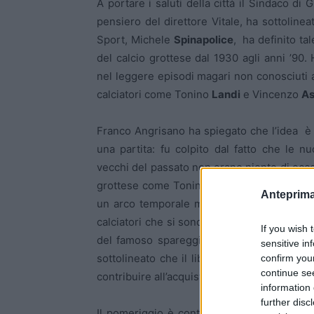
A portare i saluti della città il Sindaco d
pensiero del direttore Vitale, ha sottolinea
Sport, Michele
Spinapolice
, ha definito ta
del calcio grottese dal 1930 agli anni ’90. 
nel leggere episodi magari non conosciuti a
calciatori come Tonino
Landi
e Vincenzo
As
Franco Angrisano ha spiegato che l’idea è 
una partita: fu colpito dal fatto che le n
vecchi del passato non erano niente di ec
grottese come Tonino Landi e Vincenzo Assan
Anteprima
un arco temporale molto lungo, e quindi, ha 
calciatori che si sono succeduti. Gli anni tr
If you wish 
del famoso spareggio con la Nocerina, sono
sensitive in
sottolineato che il libro non ha un prezzo s
confirm you
continue se
contribuire all’acquisto di un defibrillatore
information 
further disc
Il pomeriggio è continuato con l’atteso l’i