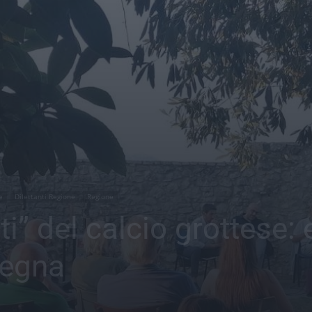
e
Dilettanti Regione
Regione
ti” del calcio grottese:
segna