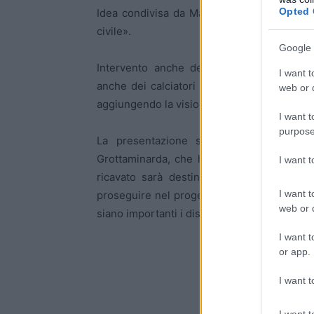
Opted 
Idea condivisa da Maurizio Landi: «amicizi
civile».
Google 
Intervento anche dell’addetto stampa de
I want t
anche dei calciatori presenti nel pubblico: 
web or d
aggiungendo la visione del calcio come relig
I want t
purpose
La presentazione si è conclusa con l’
Grottaminarda, che ha ringraziato l’autore 
I want 
ricavato sarà destinato all’acquisto del d
I want t
proseguire nel progetto di rendere “Grottam
web or d
siano importanti i dispositivi salvavita dura
I want t
or app.
I want t
I want t