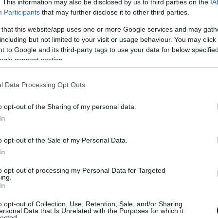
. This information may also be disclosed by us to third parties on the
IA
nopane
, che ha sottolineato il valore del calcio come
Participants
that may further disclose it to other third parties.
e di quanto siano importanti proprio i campi da calcio
 that this website/app uses one or more Google services and may gath
da e
Montella
. Anche lui ha esaltato figure importanti
including but not limited to your visit or usage behaviour. You may click 
uramente, e Tonino
Landi
.
 to Google and its third-party tags to use your data for below specifi
ogle consent section.
Grottaminarda, osannato da tutti, è stato invitato a
l Data Processing Opt Outs
giornate di allenamento, il legame esistente con i suoi
offermandosi sulla gratuità del gioco calcio rispetto ai
o opt-out of the Sharing of my personal data.
emento su cui riflettere».
In
 personaggi che in qualche modo hanno contribuito o
o opt-out of the Sale of my Personal Data.
Cataruozzolo
ha continuato sulle tematiche trattate,
In
er la passione, per l’orgoglio di appartenenza ad una
to opt-out of processing my Personal Data for Targeted
ricompensa economica.
ing.
In
a”, Michele Bruno, ha sottolineato l’importanza del
on riguardano solo ed esclusivamente l’ambito sportivo
o opt-out of Collection, Use, Retention, Sale, and/or Sharing
ersonal Data that Is Unrelated with the Purposes for which it
ma di tutto “uomini” poi calciatori».
lected.