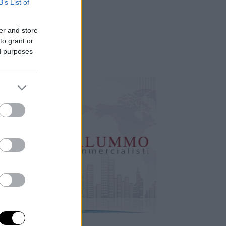
B’s List of
er and store
to grant or
ed purposes