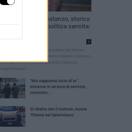
ddio a Roberto Costanzo, storico
rotagonista della politica sannita:
veva 97...
nathan Checola
0
a vita attraversando la storia politica del Sannio,
lla Campania e dell’Italia. È morto Roberto Costanzo,
orico esponente della Democrazia Cristiana e
otagonista per...
“Noi sappiamo tutto di te”:
minacce in un’area di servizio,
coinvolto...
Si ribalta con il trattore, muore
70enne nel Salernitano