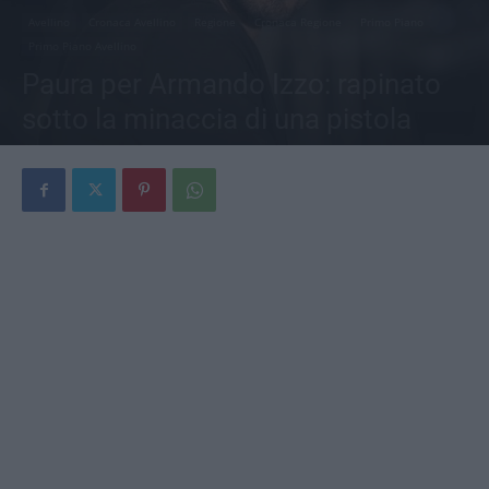
Avellino
Cronaca Avellino
Regione
Cronaca Regione
Primo Piano
Primo Piano Avellino
Paura per Armando Izzo: rapinato
sotto la minaccia di una pistola
Di
Redazione
-
5 Luglio 2026