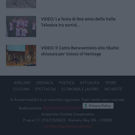
VIDEO/ La festa di fine anno della Valle
Telesina tra sorrisi...
VIDEO/ Il Canto Beneventano alla ribalta:
chiusura per Voices of Heritage
AVELLINO
CRONACA
POLITICA
ATTUALITA’
SPORT
CULTURA
SPETTACOLI
ECONOMIA E LAVORO
INCHIESTE
© Anteprima24.it è un marchio registrato. Tutti i diritti sono riservati.
Realizzazione
DIGITALLSOLUTIONS.IT
Anteprima Società Cooperativa
P.iva e C.f.: 01671520623 - Numero Rea: BN - 139085
Cambia impostazioni privacy