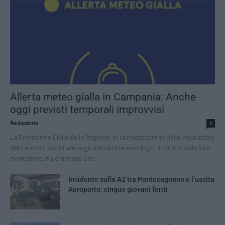
Allerta meteo gialla in Campania: Anche
oggi previsti temporali improvvisi
Redazione
0
La Protezione Civile della Regione, in considerazione delle valutazioni
del Centro Funzionale sugli scenari meteorologici in atto e sulla loro
evoluzione, ha emanato una...
Incidente sulla A2 tra Pontecagnano e l’uscita
Aeroporto: cinque giovani feriti