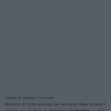
Tempo di lettura:
< 1
minuto
Momenti di forte tensione per Armando
Izzo
durante il
periodo di vacanza. Il difensore dell’
Avellino
è stato