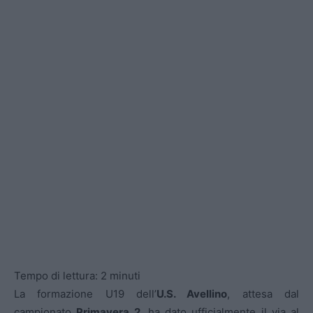
Tempo di lettura:
2
minuti
La formazione U19 dell’
U.S. Avellino
, attesa dal
campionato
Primavera 2
, ha dato ufficialmente il via al