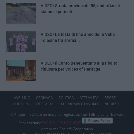
VIDEO/ Strada provinciale 55, undici km di
slalom e pericoli
VIDEO/ La festa di fine anno della Valle
Telesina tra sorrisi...
VIDEO/ Il Canto Beneventano alla ribalta:
chiusura per Voices of Heritage
AVELLINO
CRONACA
POLITICA
ATTUALITA’
SPORT
CULTURA
SPETTACOLI
ECONOMIA E LAVORO
INCHIESTE
© Anteprima24.it è un marchio registrato. Tutti i diritti sono riservati.
Realizzazione
DIGITALLSOLUTIONS.IT
Anteprima Società Cooperativa