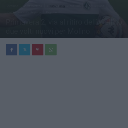
Avellino
Sport Avellino
Calcio Giovanile Avellino
Sport Regione
Calcio Giovanile Regione
Regione
Primavera 2, via al ritiro dell’Avellino:
due volti nuovi per Molino
Di
Antonio Tedeschi
-
28 Luglio 2025