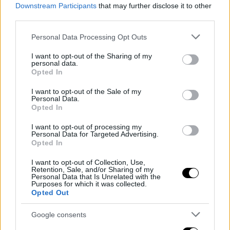
Downstream Participants
that may further disclose it to other
third parties.
Please note that this website/app uses one or more Google
Personal Data Processing Opt Outs
services and may gather and store information including but
not limited to your visit or usage behaviour. You may click to
I want to opt-out of the Sharing of my
personal data.
grant or deny consent to Google and its third-party tags to
Opted In
use your data for below specified purposes in below Google
consent section.
I want to opt-out of the Sale of my
Personal Data.
Opted In
I want to opt-out of processing my
Personal Data for Targeted Advertising.
Opted In
I want to opt-out of Collection, Use,
Retention, Sale, and/or Sharing of my
Personal Data that Is Unrelated with the
Purposes for which it was collected.
Opted Out
Google consents