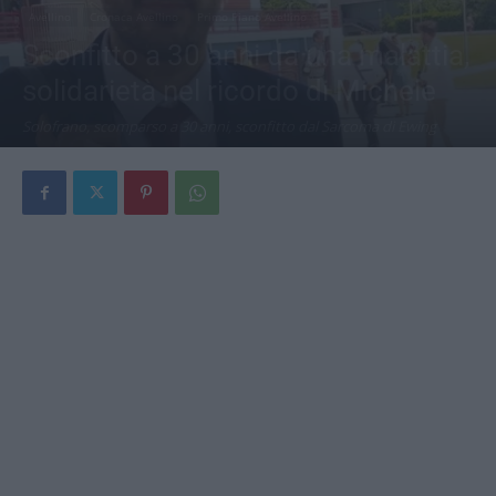
Avellino
Cronaca Avellino
Primo Piano Avellino
Sconfitto a 30 anni da una malattia,
solidarietà nel ricordo di Michele
Solofrano, scomparso a 30 anni, sconfitto dal Sarcoma di Ewing
Di
Redazione
-
7 Luglio 2026