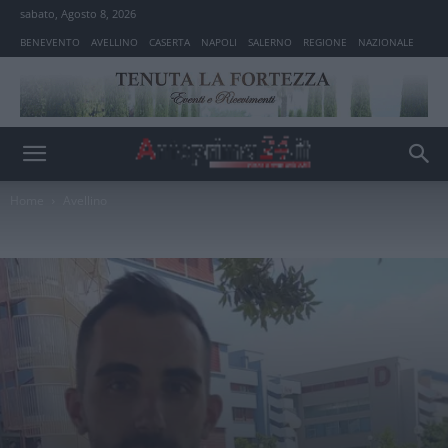
sabato, Agosto 8, 2026
BENEVENTO
AVELLINO
CASERTA
NAPOLI
SALERNO
REGIONE
NAZIONALE
Home
Avellino