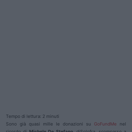
Tempo di lettura:
2
minuti
Sono già quasi mille le donazioni su
GoFundMe
nel
ricordo di
Michele De Stefano
, diSolofra, scomparso a