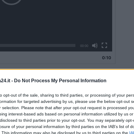
00:00
0:10
a villa di Montemiletto, la stessa che avevano preso di
24.it -
Do Not Process My Personal Information
rveglianza li inquadrano, loro se ne accorgono.
to opt-out of the sale, sharing to third parties, or processing of your per
formation for targeted advertising by us, please use the below opt-out s
 che pubblica il video sulla pagina del deputato
r selection. Please note that after your opt-out request is processed y
ltro video ripreso dalle mie videocamere di
eing interest-based ads based on personal information utilized by us or
miletto (AV) nel quale si vedono tre ladri che, una
disclosed to third parties prior to your opt-out. You may separately opt-
losure of your personal information by third parties on the IAB’s list of
scere. Sono gli stessi ladri che a gennaio entrarono in
. This information may also be disclosed by us to third parties on the
IA