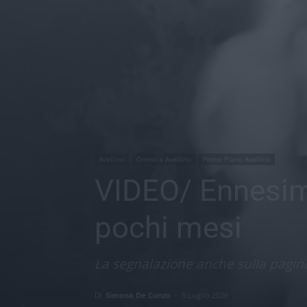
Avellino
Cronaca Avellino
Primo Piano Avellino
VIDEO/ Ennesimo
pochi mesi
La segnalazione anche sulla pagine
Di
Simona De Cunzo
-
5 Luglio 2026