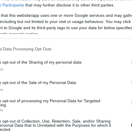
l’aria. Ormai tra Avellino e Benevento i furti in casa
Participants
that may further disclose it to other third parties.
 that this website/app uses one or more Google services and may gath
including but not limited to your visit or usage behaviour. You may click 
to colpo, quando l’orologio segna nemmeno le 22 di
 to Google and its third-party tags to use your data for below specifi
ogle consent section.
l Data Processing Opt Outs
o opt-out of the Sharing of my personal data.
In
o opt-out of the Sale of my Personal Data.
In
to opt-out of processing my Personal Data for Targeted
ing.
In
o opt-out of Collection, Use, Retention, Sale, and/or Sharing
ersonal Data that Is Unrelated with the Purposes for which it
lected.