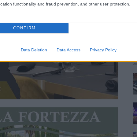
cation functionality and fraud prevention, and other user protection.
A
i
CONFIRM
Re
La
Data Deletion
Data Access
Privacy Policy
de
me
em