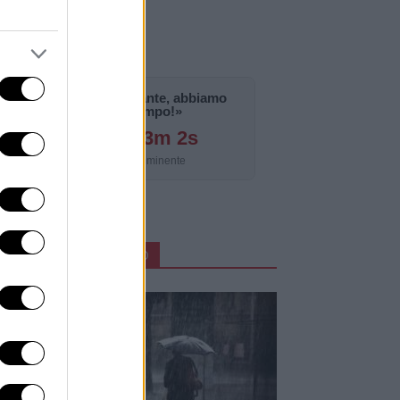
«La notizia è importante, abbiamo
bisogno di tempo!»
125g 12h 43m 1s
Aggiornamento imminente
ARTICOLI IN PRIMO PIANO