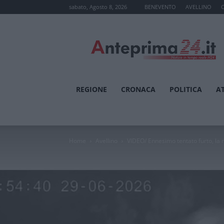
sabato, Agosto 8, 2026
BENEVENTO
AVELLINO
Anteprima24.it
REGIONE
CRONACA
POLITICA
A
Home
Avellino
VIDEO/ Ennesimo tentato furto, la 