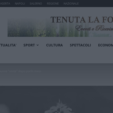
CASERTA
NAPOLI
SALERNO
REGIONE
NAZIONALE
TTUALITA’
SPORT
CULTURA
SPETTACOLI
ECONOM
nuova “visita” dopo pochi mesi