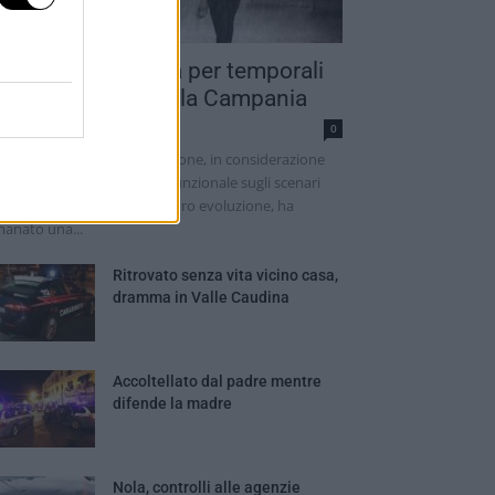
llerta meteo gialla per temporali
mprovvisi su tutta la Campania
dazione
0
 Protezione Civile della Regione, in considerazione
lle valutazioni del Centro Funzionale sugli scenari
teorologici in atto e sulla loro evoluzione, ha
anato una...
Ritrovato senza vita vicino casa,
dramma in Valle Caudina
Accoltellato dal padre mentre
difende la madre
Nola, controlli alle agenzie