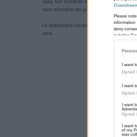
casa, non trovando nulla ma gettando tutto al
Downstream 
sono all’ordine del giorno”.
Please note
information 
Le telemacere riprendono l’orario del tenta
deny consent
sera.
in below Go
Persona
I want t
Opted 
I want t
Opted 
I want 
Advertis
Opted 
I want t
of my P
was col