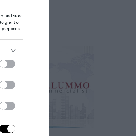
er and store
to grant or
ed purposes