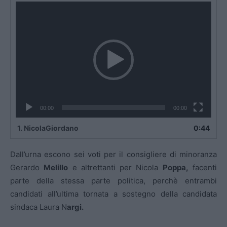
Video
Player
00:00
00:00
1.
NicolaGiordano
0:44
Dall’urna escono sei voti per il consigliere di minoranza
Gerardo
Melillo
e altrettanti per Nicola
Poppa,
facenti
parte della stessa parte politica, perchè entrambi
candidati all’ultima tornata a sostegno della candidata
sindaca Laura N
argi.