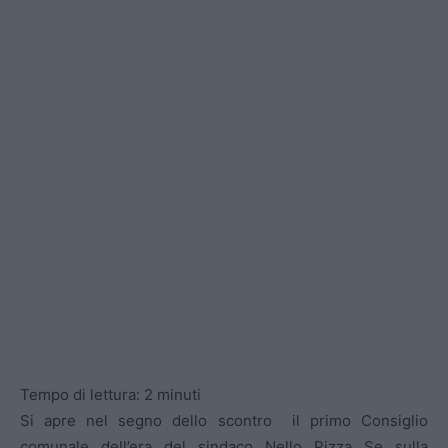
Tempo di lettura:
2
minuti
Si apre nel segno dello scontro il primo Consiglio
comunale dell’era del sindaco Nello Pizza Se sulla