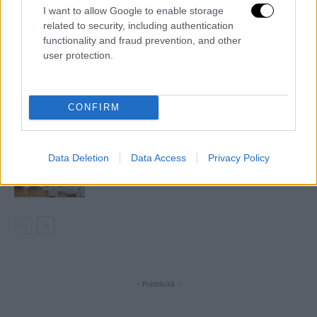
I want to allow Google to enable storage
Il sì all’assestamento di bilancio, ma è
related to security, including authentication
scontro sui debiti pregressi
functionality and fraud prevention, and other
user protection.
ACS, Iacovacci ai dipendenti: «La
proroga è solo l’inizio»
CONFIRM
Inclusione e disabilità, il Comune
Data Deletion
Data Access
Privacy Policy
rilancia i progetti del Pnrr
- Pubblicità -