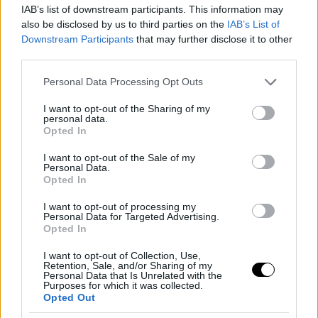
IAB’s list of downstream participants. This information may
also be disclosed by us to third parties on the
IAB’s List of
Downstream Participants
that may further disclose it to other
third parties.
Please note that this website/app uses one or more Google
Personal Data Processing Opt Outs
services and may gather and store information including but
not limited to your visit or usage behaviour. You may click to
I want to opt-out of the Sharing of my
personal data.
grant or deny consent to Google and its third-party tags to
Opted In
use your data for below specified purposes in below Google
consent section.
I want to opt-out of the Sale of my
Personal Data.
Opted In
I want to opt-out of processing my
Personal Data for Targeted Advertising.
Opted In
I want to opt-out of Collection, Use,
Retention, Sale, and/or Sharing of my
Personal Data that Is Unrelated with the
Purposes for which it was collected.
Opted Out