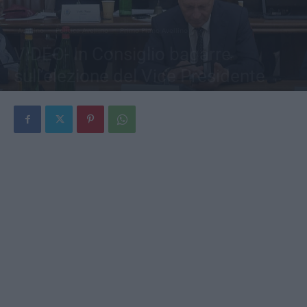
Avellino
Politica Avellino
Primo Piano Avellino
VIDEO- In Consiglio bagarre
sull’elezione del Vice Presidente
Di
Simona De Cunzo
-
2 Luglio 2026