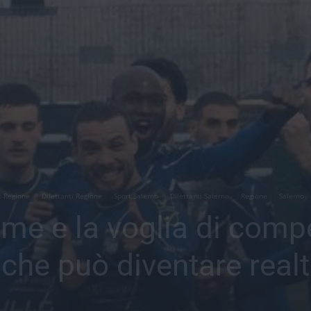
t Regione
Dilettanti Regione
Sport Salerno
Dilettanti Salerno
Regione
Salerno
me e la voglia di compe
 che può diventare real