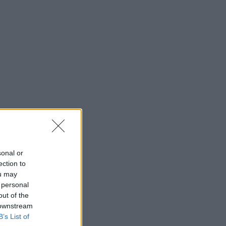
sonal or
ection to
ou may
 personal
out of the
 downstream
B’s List of