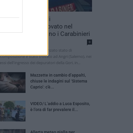
adavere in stato di
ecomposizione trovato nel
alernitano: indagano i Carabinieri
dazione
0
 cadavere di un uomo in avanzato stato di
composizione è stato trovato ad Angri (Salerno), nei
essi dell'ingresso dei depuratori della Gori, in...
Mazzette in cambio d’appalti,
chiuse le indagini sul ‘Sistema
Caprio’: c’è...
VIDEO/ L’addio a Luca Esposito,
è l’ora di far prevalere il...
Allerta meteo gialla per