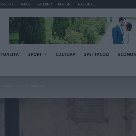
CASERTA
NAPOLI
SALERNO
REGIONE
NAZIONALE
TTUALITA’
SPORT
CULTURA
SPETTACOLI
ECONOM
 competere coi grandi: la D...