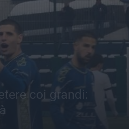
tere coi grandi:
tà