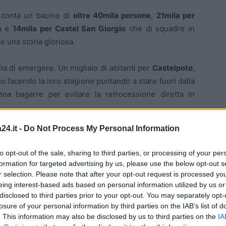
conta un bacino di
oltre 40mila persone
,
21mila per
a
e
14mila per Castel San Giorgio
che di squadre in
e una storia gloriosa.
ia di emergere. Un migliaio di abitanti per
Castelpoto
,
no facendo la loro stagione puntando a stare fuori dalla
ena bagarre per evitare la retrocessione diretta in
24.it -
Do Not Process My Personal Information
cente tra i Pro, sta viaggiano a mille ed è padrone del
na. Una sorta di Davide contro Golia e tutti sanno alla
to opt-out of the sale, sharing to third parties, or processing of your per
i può, si deve. La forza delle idee e dell’entusiasmo, la
formation for targeted advertising by us, please use the below opt-out s
trezzata possono rappresentare lo slancio giusto per
r selection. Please note that after your opt-out request is processed y
eing interest-based ads based on personal information utilized by us or
altà.
disclosed to third parties prior to your opt-out. You may separately opt-
losure of your personal information by third parties on the IAB’s list of
ficiale dell’Usd Apice Calcio
. This information may also be disclosed by us to third parties on the
IA