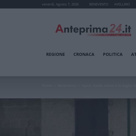
venerdì, Agosto 7, 2026
BENEVENTO
AVELLINO
Anteprima24.it
REGIONE
CRONACA
POLITICA
A
Home
Benevento
Apice, 5mila anime e la voglia di