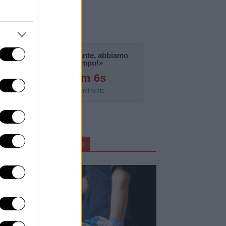
«La notizia è importante, abbiamo
bisogno di tempo!»
126g 6h 0m 4s
Aggiornamento imminente
ARTICOLI IN PRIMO PIANO