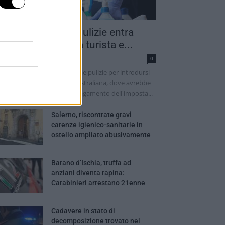
into addetto alle pulizie entra
ella camera di una turista e...
dazione
0
 sarebbe finto un addetto alle pulizie per introdursi
lla camera di una turista australiana, dove avrebbe
ima tentato di ottenere il pagamento dell'imposta...
Salerno, riscontrate gravi
carenze igienico-sanitarie in
ostello ampliato abusivamente
Barano d’Ischia, truffa ad
anziani diventa rapina:
Carabinieri arrestano 21enne
Cadavere in stato di
decomposizione trovato nel