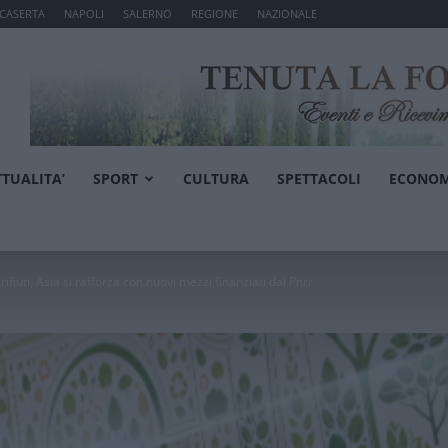
CASERTA
NAPOLI
SALERNO
REGIONE
NAZIONALE
TTUALITA’
SPORT
CULTURA
SPETTACOLI
ECONOM
rifiuti, Asia si rafforza con nuovi mezzi finanziati dal Pnrr