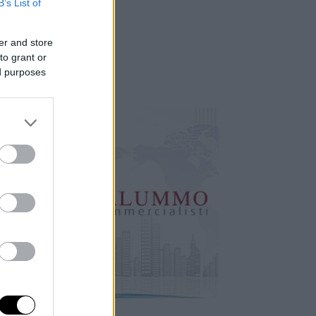
B’s List of
er and store
to grant or
ed purposes