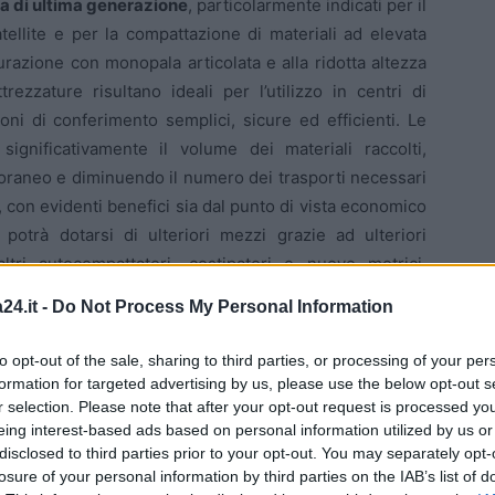
a di ultima generazione
, particolarmente indicati per il
ellite e per la compattazione di materiali ad elevata
urazione con monopala articolata e alla ridotta altezza
rezzature risultano ideali per l’utilizzo in centri di
ni di conferimento semplici, sicure ed efficienti. Le
ignificativamente il volume dei materiali raccolti,
oraneo e diminuendo il numero dei trasporti necessari
, con evidenti benefici sia dal punto di vista economico
potrà dotarsi di ulteriori mezzi grazie ad ulteriori
 altri autocompattatori, costipatori e nuove motrici.
“Sono automezzi che permetteranno di consumrare
24.it -
Do Not Process My Personal Information
vanti e la capacità dell’azienda risponde all’esigenza
nte Mastella ha parlato di città all’avanguardia: “
Su
to opt-out of the sale, sharing to third parties, or processing of your per
l nord o centro Italia. Parlo soprattutto della raccolta
formation for targeted advertising by us, please use the below opt-out s
positiva la Tarip”.
Poi ha aggiunto: “
Puntiamo ad una
r selection. Please note that after your opt-out request is processed y
eing interest-based ads based on personal information utilized by us or
ano generale. La città in gran parte è pulita”.
disclosed to third parties prior to your opt-out. You may separately opt-
losure of your personal information by third parties on the IAB’s list of