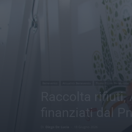
Benevento
Attualità Benevento
Primo Piano Benevento
Raccolta rifiuti
finanziati dal Pn
Di
Diego De Lucia
-
18 Giugno 2026