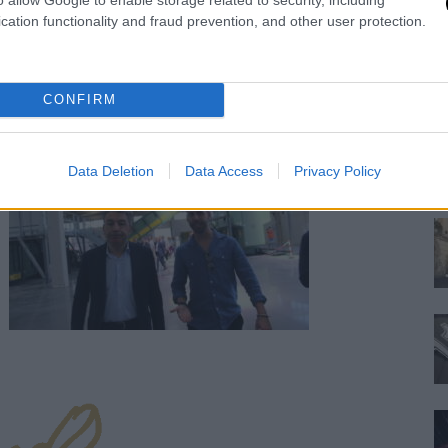
cation functionality and fraud prevention, and other user protection.
F
n
CONFIRM
Re
Si
ne
Data Deletion
Data Access
Privacy Policy
pr