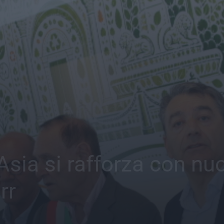
, Asia si rafforza con n
rr