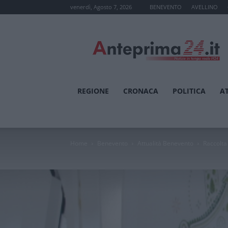
venerdì, Agosto 7, 2026
BENEVENTO
AVELLINO
Anteprima24.it
REGIONE
CRONACA
POLITICA
A
Home
Benevento
Attualità Benevento
Raccolta 