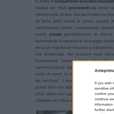
Si tratta di
compattatori scarrabili monopal
travaso dei rifiuti
provenienti
dai mezzi sat
voluminosità. Grazie alla particolare config
da terra della bocca di carico, queste att
trasferimento mobili, consentendo operazio
nuove
presse
permetteranno di ridurre s
aumentando la capacità di stoccaggio temp
verso gli impianti di recupero e trattamento
che ambientale. Nei prossimi mesi l’Asia 
investimenti: saranno infatti disponibili
L’amministratore Madaro ha sottolineato:
Anteprima
molto di meno. La nostra progettazione va a
del territorio”.
Il sindaco di Benevento Cleme
If you wish 
questi temi non abbiamo nulla da invidiare a
sensitive in
rifiuti dopo aver sperimentato in maniera 
confirm you
continue se
cittadella del rifiuto per riconsiderare sul pi
information 
further disc