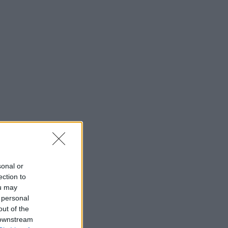
sonal or
ection to
ou may
 personal
out of the
 downstream