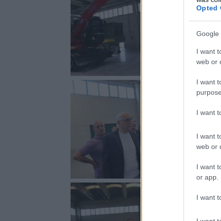
Opted 
Google 
I want t
web or d
I want t
purpose
I want 
I want t
web or d
I want t
or app.
I want t
I want t