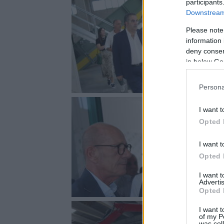
participants
Downstream 
Please note
information 
deny consent
in below Go
Persona
I want t
Opted 
I want t
Opted 
I want 
Advertis
Opted 
I want t
of my P
was col