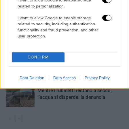
related to personalization.
I want to allow Google to enable storage
ARTICOLI CORRELATI
ALTRO DALL'AUTORE
related to security, including authentication
functionality and fraud prevention, and other
Cade durante un percorso di Moto
user protection.
Enduro, ferito un centauro
CONFIRM
Pineta in fiamme in Valle Caudina: Vigili
del Fuoco al lavoro
Data Deletion
Data Access
Privacy Policy
Mentre i rubinetti restano a secco,
l’acqua si disperde: la denuncia