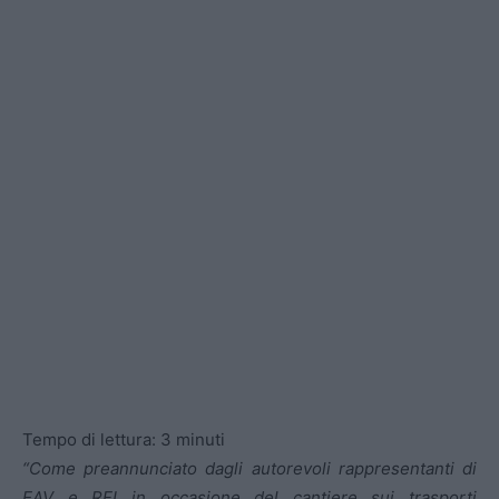
Tempo di lettura:
3
minuti
“Come preannunciato dagli autorevoli rappresentanti di
EAV e RFI in occasione del cantiere sui trasporti