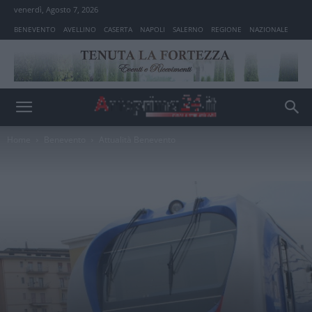
venerdì, Agosto 7, 2026
BENEVENTO
AVELLINO
CASERTA
NAPOLI
SALERNO
REGIONE
NAZIONALE
Home
Benevento
Attualità Benevento