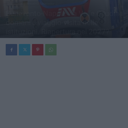
Benevento
Attualità Benevento
Benevento-Napoli, via Valle Caudina:
domani il viaggio-visita delle
istituzioni. Riapertura nel 2027?
Di
Jonathan Checola
-
8 Luglio 2026