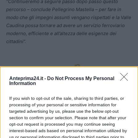
“Continueremo a seguire passo dopo passo questo
percorso – conclude Pellegrino Mastella – per fare in
modo che gli impegni assunti vengano rispettati e la Valle
Caudina possa tornare ad avere un servizio ferroviario
moderno, efficiente e all’altezza delle esigenze dei
cittadini”.
Anteprima24.it -
Do Not Process My Personal
Information
If you wish to opt-out of the sale, sharing to third parties, or
processing of your personal or sensitive information for
targeted advertising by us, please use the below opt-out
section to confirm your selection. Please note that after your
opt-out request is processed you may continue seeing
interest-based ads based on personal information utilized by
us or personal information disclosed to third parties prior to