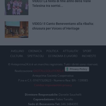
VIDEO/ La festa di fine anno della Valle
Telesina tra sorrisi...
VIDEO/ Il Canto Beneventano alla ribalta:
chiusura per Voices of Heritage
AVELLINO
CRONACA
POLITICA
ATTUALITA’
SPORT
CULTURA
SPETTACOLI
ECONOMIA E LAVORO
INCHIESTE
© Anteprima24.it è un marchio registrato. Tutti i diritti sono riservati.
Realizzazione
DIGITALLSOLUTIONS.IT
Anteprima Società Cooperativa
P.iva e C.f.: 01671520623 - Numero Rea: BN - 139085
Cambia impostazioni privacy
Direttore Responsabile:
Daniele Sauchelli
Caporedattore::
Fabio Tarallo
Sede di Benevento Tel:
346 3484355