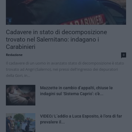
Cadavere in stato di decomposizione
trovato nel Salernitano: indagano i
Carabinieri
Redazione
0
Il cadavere di un uomo in avanzato stato di decomposizione è stato
trovato ad Angri (Salerno), nei pressi dell'ingresso dei depuratori
della Gori, in...
Mazzette in cambio d’appalti, chiuse le
indagini sul ‘Sistema Caprio’: c’è...
VIDEO/ L’addio a Luca Esposito, è l’ora di far
prevalere il...