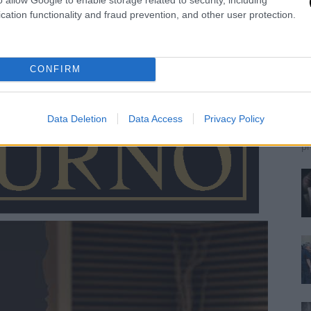
cation functionality and fraud prevention, and other user protection.
C
d
CONFIRM
S
Re
Il
Data Deletion
Data Access
Privacy Policy
de
pr