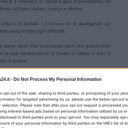
dia di 4 rimbalzi e 1,7 assist a gara. In precedenza, ha
, Robur et Fides Varese, Vicenza e Mestre.
 Vittorio Di Donato –
il rinnovo se l’è guadagnato sul
do sempre oltre ogni difficoltà.
 e siamo sicuri che Luca possa darci una grandissima
 le sue caratteristiche di leader in campo e fuori e
odo di essere.
a far parte della nostra squadra per il prossimo anno,
24.it -
Do Not Process My Personal Information
che insieme proveremo a vincere
».
to opt-out of the sale, sharing to third parties, or processing of your per
dopo la riconferma
formation for targeted advertising by us, please use the below opt-out s
r selection. Please note that after your opt-out request is processed y
eing interest-based ads based on personal information utilized by us or
nera, Luca Brambilla afferma: «
Sono davvero felice e
disclosed to third parties prior to your opt-out. You may separately opt-
a
Juvecaserta.
losure of your personal information by third parties on the IAB’s list of