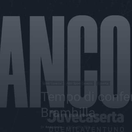
Sport Caserta
Altri Sport Caserta
Caserta
Tempo di conferm
Brambilla
Di
Redazione
-
29 Giugno 2026