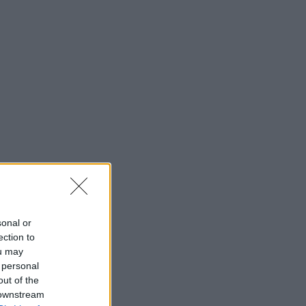
sonal or
ection to
ou may
 personal
out of the
 downstream