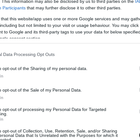
. This information may also be disclosed by us to third parties on the
IA
Participants
that may further disclose it to other third parties.
iposto ancora una volta in me, rappresenta un motivo di
tante per dare ancora di più in campo. Per me è un
 that this website/app uses one or more Google services and may gath
including but not limited to your visit or usage behaviour. You may click 
o.
 to Google and its third-party tags to use your data for below specifi
ogle consent section.
ioni per fare bene e crescere ancora, insieme, con lo
er tutto l’anno.
l Data Processing Opt Outs
, ritrovare i compagni, lo staff e i nostri meravigliosi
o opt-out of the Sharing of my personal data.
pagare la fiducia con il massimo impegno ogni giorno e
In
e!! Forza Juvecaserta, sempre!
».
o opt-out of the Sale of my Personal Data.
In
to opt-out of processing my Personal Data for Targeted
ing.
In
o opt-out of Collection, Use, Retention, Sale, and/or Sharing
ersonal Data that Is Unrelated with the Purposes for which it
lected.