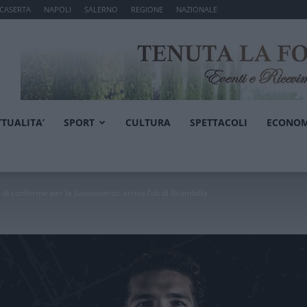
CASERTA
NAPOLI
SALERNO
REGIONE
NAZIONALE
TTUALITA’
SPORT
CULTURA
SPETTACOLI
ECONOM
i conferme per la Juvecaserta: arriva l’ok di Brambilla