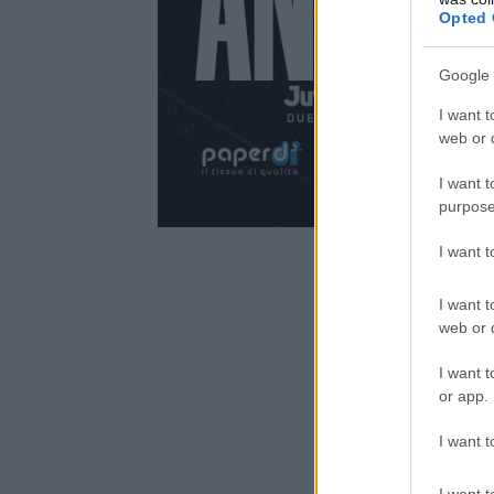
Opted 
Google 
I want t
web or d
I want t
purpose
I want 
I want t
web or d
I want t
or app.
I want t
I want t