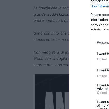
participants
Downstream 
La fiducia che la società e il coach hanno r
grande soddisfazione e uno stimolo impor
Please note
information 
onore continuare questo fantastico percors
deny consent
in below Go
Sono convinto che ci siano tutte le condiz
stesso entusiasmo che ci ha accompagnato p
Persona
Non vedo l’ora di iniziare la nuova stagione
I want t
tifosi, con la voglia di lavorare duro e ri
Opted 
soprattutto…non vedo l’ora di farvi divertir
I want t
Opted 
I want 
Advertis
Opted 
I want t
of my P
was col