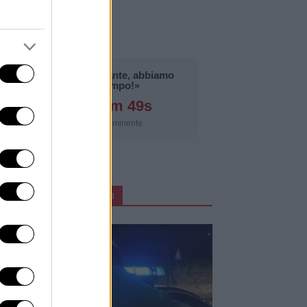
«La notizia è importante, abbiamo
bisogno di tempo!»
126g 21h 6m 47s
Aggiornamento imminente
ARTICOLI IN PRIMO PIANO