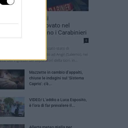
adavere in stato di
ecomposizione trovato nel
alernitano: indagano i Carabinieri
dazione
0
 cadavere di un uomo in avanzato stato di
composizione è stato trovato ad Angri (Salerno), nei
essi dell'ingresso dei depuratori della Gori, in...
Mazzette in cambio d’appalti,
chiuse le indagini sul ‘Sistema
Caprio’: c’è...
VIDEO/ L’addio a Luca Esposito,
è l’ora di far prevalere il...
Allerta meteo gialla per