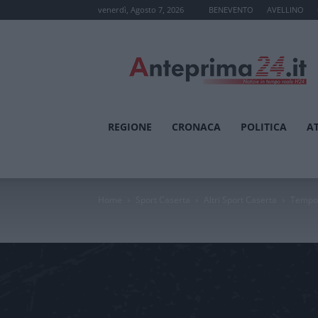
venerdì, Agosto 7, 2026
BENEVENTO
AVELLINO
Anteprima24.it
REGIONE
CRONACA
POLITICA
A
Home
Sport Caserta
Altri Sport Caserta
Tempo d