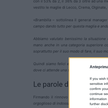
con il 53% da 2, il 36% da 3 oltre ad una me
vestito le maglie di Lecco, Crema, Olginate
«
Brambilla
– sottolinea il general manager
campo dando tutto per questa maglia e andan
Abbiamo valutato benissimo la situazione
mano anche in una categoria superiore con
soprattutto per il suo modo di fare, il suo m
Quindi siamo felici e contenti che lui poss
Anteprima
dove ci attende una sfida difficilissima e 
If you wish 
Le parole di Brambilla 
sensitive in
confirm you
continue se
Firmando il rinnovo con la società bianco
information 
orgoglioso di indossare ancora i colori dell
further disc