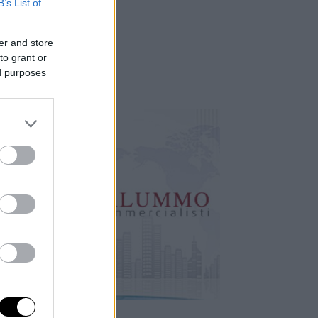
B’s List of
er and store
to grant or
ed purposes