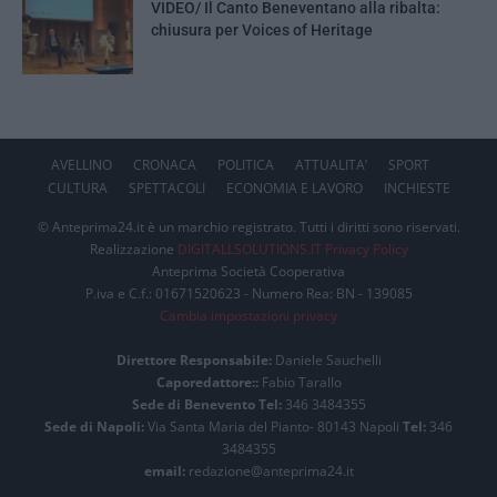
VIDEO/ Il Canto Beneventano alla ribalta:
chiusura per Voices of Heritage
AVELLINO
CRONACA
POLITICA
ATTUALITA’
SPORT
CULTURA
SPETTACOLI
ECONOMIA E LAVORO
INCHIESTE
© Anteprima24.it è un marchio registrato. Tutti i diritti sono riservati.
Realizzazione
DIGITALLSOLUTIONS.IT
Privacy Policy
Anteprima Società Cooperativa
P.iva e C.f.: 01671520623 - Numero Rea: BN - 139085
Cambia impostazioni privacy
Direttore Responsabile:
Daniele Sauchelli
Caporedattore::
Fabio Tarallo
Sede di Benevento Tel:
346 3484355
Sede di Napoli:
Via Santa Maria del Pianto- 80143 Napoli
Tel:
346
3484355
email:
redazione@anteprima24.it