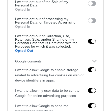
consent section.
I want to opt-out of the Sale of my
«La notizia è importante, abbiamo
Personal Data.
bisogno di tempo!»
Opted In
126g 20h 35m 46s
I want to opt-out of processing my
Personal Data for Targeted Advertising.
Aggiornamento imminente
Opted In
I want to opt-out of Collection, Use,
Retention, Sale, and/or Sharing of my
Personal Data that Is Unrelated with the
Purposes for which it was collected.
ARTICOLI IN PRIMO PIANO
Opted Out
Google consents
I want to allow Google to enable storage
related to advertising like cookies on web or
device identifiers in apps.
I want to allow my user data to be sent to
Google for online advertising purposes.
I want to allow Google to send me