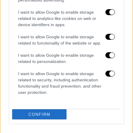
personalized advertising.
Cadavere in stato di decomposizione
trovato nel Salernitano: indagano i
I want to allow Google to enable storage
related to analytics like cookies on web or
Carabinieri
device identifiers in apps.
Redazione
0
Il cadavere di un uomo in avanzato stato di decomposizione è stato
I want to allow Google to enable storage
trovato ad Angri (Salerno), nei pressi dell'ingresso dei depuratori
related to functionality of the website or app.
della Gori, in...
I want to allow Google to enable storage
Mazzette in cambio d’appalti, chiuse le
related to personalization.
indagini sul ‘Sistema Caprio’: c’è...
I want to allow Google to enable storage
related to security, including authentication
functionality and fraud prevention, and other
VIDEO/ L’addio a Luca Esposito, è l’ora di far
user protection.
prevalere il...
CONFIRM
Allerta meteo gialla per temporali improvvisi
e intensi sulla Campania