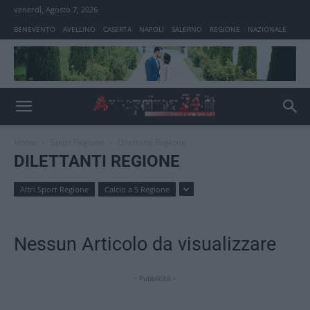
venerdì, Agosto 7, 2026
BENEVENTO
AVELLINO
CASERTA
NAPOLI
SALERNO
REGIONE
NAZIONALE
Home
Sport Regione
Dilettanti Regione
DILETTANTI REGIONE
Altri Sport Regione
Calcio a 5 Regione
Nessun Articolo da visualizzare
- Pubblicità -