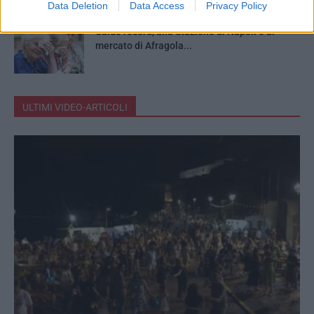
Data Deletion
Data Access
Privacy Policy
Caldo record, alla Stazione di Napoli e al
mercato di Afragola...
ULTIMI VIDEO-ARTICOLI