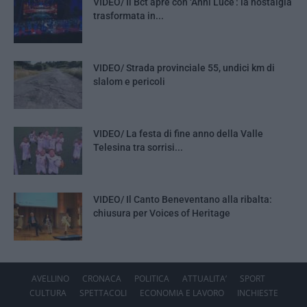
VIDEO/ Il Bct apre con ‘Anni Luce’: la nostalgia
trasformata in...
VIDEO/ Strada provinciale 55, undici km di
slalom e pericoli
VIDEO/ La festa di fine anno della Valle
Telesina tra sorrisi...
VIDEO/ Il Canto Beneventano alla ribalta:
chiusura per Voices of Heritage
AVELLINO
CRONACA
POLITICA
ATTUALITA’
SPORT
CULTURA
SPETTACOLI
ECONOMIA E LAVORO
INCHIESTE