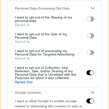
Please note that this website/app uses one or more Google
Personal Data Processing Opt Outs
services and may gather and store information including but
not limited to your visit or usage behaviour. You may click to
I want to opt-out of the Sharing of my
personal data.
grant or deny consent to Google and its third-party tags to
Opted In
use your data for below specified purposes in below Google
consent section.
I want to opt-out of the Sale of my
Personal Data.
Opted In
I want to opt-out of processing my
Personal Data for Targeted Advertising.
Opted In
I want to opt-out of Collection, Use,
ARTICOLI CORRELATI
ALTRO DALL'AUTORE
Retention, Sale, and/or Sharing of my
Personal Data that Is Unrelated with the
Purposes for which it was collected.
Morte di Guccini, il tributo in Piazza
Opted Out
Risorgimento
Google consents
I want to allow Google to enable storage
Violano il sistema di bordo e
related to advertising like cookies on web or