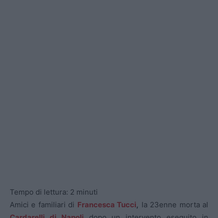
Tempo di lettura:
2
minuti
Amici e familiari di
Francesca Tucci
,
la 23enne morta al
Cardarelli di Napoli
dopo un intervento eseguito in