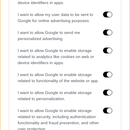
terrorizzano i passeggeri: sei giovani
device identifiers in apps.
nei guai
I want to allow my user data to be sent to
Google for online advertising purposes.
Manuel Coletta, la Procura libera la
salma: camera ardente a Pagani, il
I want to allow Google to send me
sindaco annuncia il lutto cittadino
personalized advertising.
I want to allow Google to enable storage
related to analytics like cookies on web or
device identifiers in apps.
I want to allow Google to enable storage
- Pubblicità -
related to functionality of the website or app.
I want to allow Google to enable storage
related to personalization.
I want to allow Google to enable storage
related to security, including authentication
functionality and fraud prevention, and other
user protection.