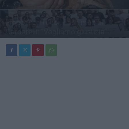
Napoli
Cronaca Napoli
Regione
Cronaca Regione
Primo Piano Napoli
Primo Piano Regione
Francesca Tucci, flash mob al
Cardarelli: “Vogliamo giustizia”
Di
Redazione
-
7 Luglio 2026