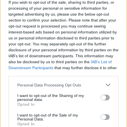
If you wish to opt-out of the sale, sharing to third parties, or
processing of your personal or sensitive information for
targeted advertising by us, please use the below opt-out
section to confirm your selection. Please note that after your
opt-out request is processed you may continue seeing
interest-based ads based on personal information utilized by
us or personal information disclosed to third parties prior to
your opt-out. You may separately opt-out of the further
disclosure of your personal information by third parties on the
IAB’s list of downstream participants. This information may
also be disclosed by us to third parties on the
IAB’s List of
Downstream Participants
that may further disclose it to other
third parties.
Please note that this website/app uses one or more Google
Personal Data Processing Opt Outs
services and may gather and store information including but
not limited to your visit or usage behaviour. You may click to
I want to opt-out of the Sharing of my
personal data.
grant or deny consent to Google and its third-party tags to
Opted In
ARTICOLI CORRELATI
ALTRO DALL'AUTORE
use your data for below specified purposes in below Google
consent section.
I want to opt-out of the Sale of my
Personal Data.
Stadio Maradona: presentato il
Opted In
progetto di riqualificazione in vista di