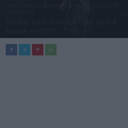
Napoli
Nazionale
Primo Piano Nazionale
Regione
Spettacoli Napoli
Spettacoli Regione
Geolier, tutte sold out le sei date a
Napoli nel 2027
Di
Redazione
-
4 Luglio 2026