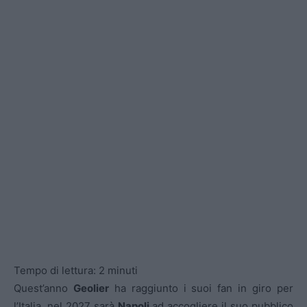
Tempo di lettura:
2
minuti
Quest’anno
Geolier
ha raggiunto i suoi fan in giro per
l’Italia, nel 2027 sarà
Napoli
ad accogliere il suo pubblico