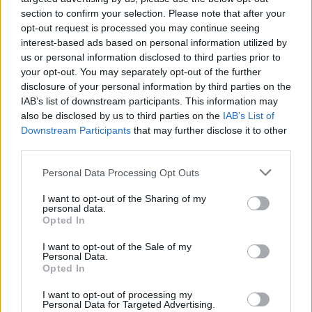
section to confirm your selection. Please note that after your
opt-out request is processed you may continue seeing
interest-based ads based on personal information utilized by
us or personal information disclosed to third parties prior to
your opt-out. You may separately opt-out of the further
disclosure of your personal information by third parties on the
IAB’s list of downstream participants. This information may
also be disclosed by us to third parties on the
IAB’s List of
Downstream Participants
that may further disclose it to other
third parties.
Please note that this website/app uses one or more Google
Personal Data Processing Opt Outs
services and may gather and store information including but
ARTICOLI CORRELATI
ALTRO DALL'AUTORE
not limited to your visit or usage behaviour. You may click to
I want to opt-out of the Sharing of my
personal data.
grant or deny consent to Google and its third-party tags to
Opted In
Si è sciolto a Napoli il sangue di San
use your data for below specified purposes in below Google
Gennaro
consent section.
I want to opt-out of the Sale of my
Personal Data.
Opted In
San Gennaro: De Luca, creare lavoro e
I want to opt-out of processing my
opportunità di vita
Personal Data for Targeted Advertising.