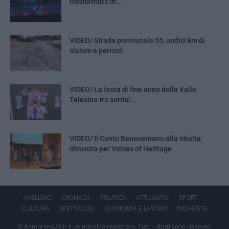
trasformata in...
VIDEO/ Strada provinciale 55, undici km di
slalom e pericoli
VIDEO/ La festa di fine anno della Valle
Telesina tra sorrisi...
VIDEO/ Il Canto Beneventano alla ribalta:
chiusura per Voices of Heritage
AVELLINO
CRONACA
POLITICA
ATTUALITA’
SPORT
CULTURA
SPETTACOLI
ECONOMIA E LAVORO
INCHIESTE
© Anteprima24.it è un marchio registrato. Tutti i diritti sono riservati.