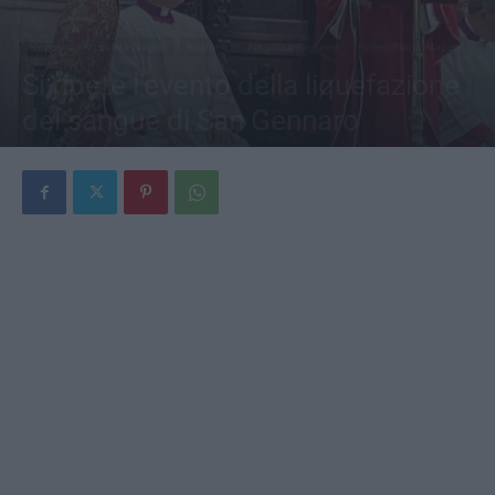
Napoli
Attualità Napoli
Regione
Attualità Regione
Primo Piano Napoli
Si ripete l’evento della liquefazione
del sangue di San Gennaro
Di
Redazione
-
2 Maggio 2026