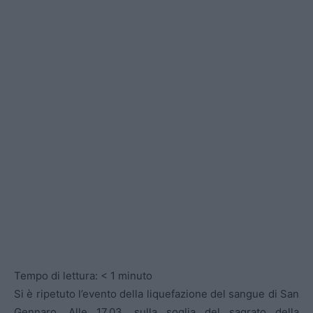
Tempo di lettura:
< 1
minuto
Si è ripetuto l’evento della liquefazione del sangue di San
Gennaro. Alle 17.03, sulla soglia del sagrato della