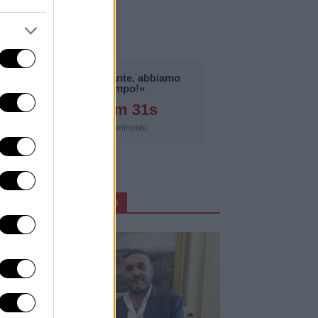
«La notizia è importante, abbiamo
bisogno di tempo!»
127g 18h 0m 29s
Aggiornamento imminente
ARTICOLI IN PRIMO PIANO