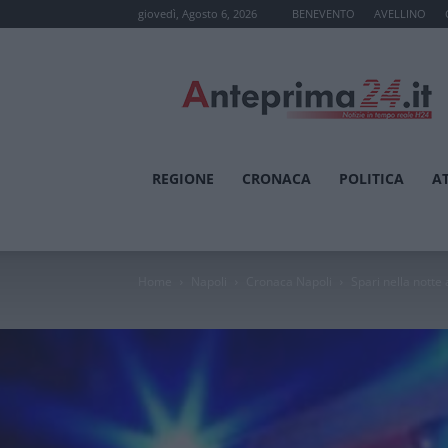
giovedì, Agosto 6, 2026
BENEVENTO
AVELLINO
Anteprima24.it
REGIONE
CRONACA
POLITICA
A
Home
Napoli
Cronaca Napoli
Spari nella notte