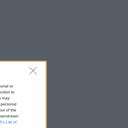
sonal or
ection to
ou may
 personal
out of the
 downstream
B’s List of