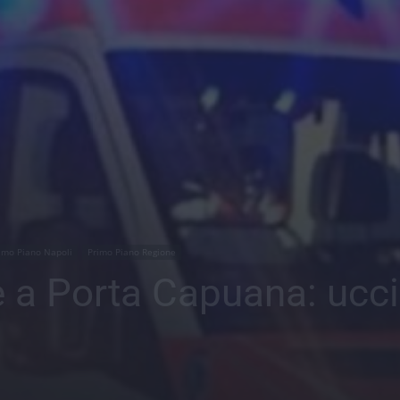
imo Piano Napoli
Primo Piano Regione
te a Porta Capuana: ucc