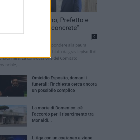
paratoria a Terzigno, Prefetto e
indaco: “Risposte concrete”
rmen Cretoso
0
 presenza dello Stato per rispondere alla paura
escente di un territorio macchiato da gravi episodi di
onaca nera. La convocazione del Comitato
ovinciale,...
Omicidio Esposito, domani i
funerali: l’inchiesta cerca ancora
un possibile complice
La morte di Domenico: c’è
l’accordo per il risarcimento tra
Monaldi...
Litiga con un coetaneo e viene