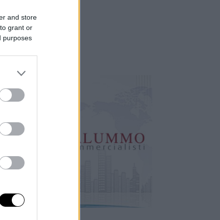
er and store
to grant or
ed purposes