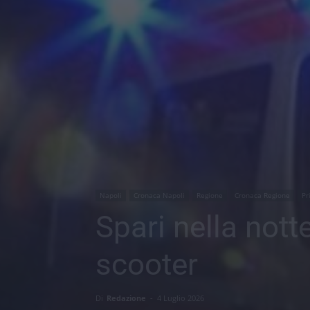
Napoli
Cronaca Napoli
Regione
Cronaca Regione
Pr
Spari nella not
scooter
Di
Redazione
-
4 Luglio 2026