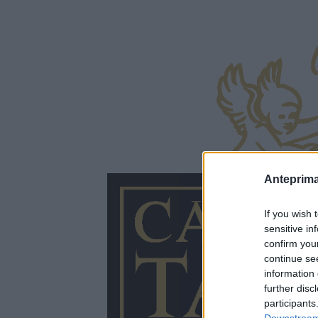
Anteprima
If you wish 
sensitive in
confirm you
continue se
information 
further disc
participants
Downstream 