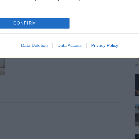
S
CONFIRM
s
Ca
La
Data Deletion
Data Access
Privacy Policy
cr
cr
pr