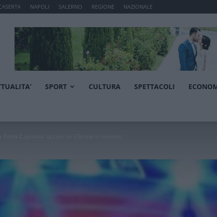
CASERTA
NAPOLI
SALERNO
REGIONE
NAZIONALE
TTUALITA’
SPORT
CULTURA
SPETTACOLI
ECONOM
 a Porta Capuana: ucciso un 33enne in scooter