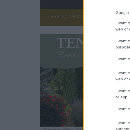
Google 
I want t
web or d
I want t
purpose
I want 
I want t
web or d
I want t
or app.
I want t
I want t
authenti