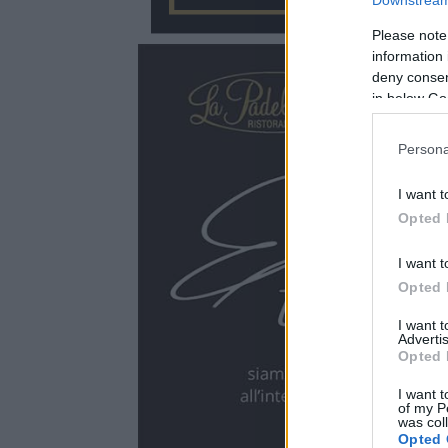
Please note
information 
deny consent
in below Go
Persona
I want t
Opted 
I want t
Opted 
I want 
Advertis
Opted 
I want t
of my P
was col
Opted 