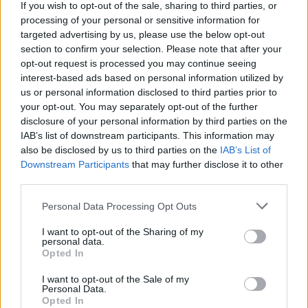
If you wish to opt-out of the sale, sharing to third parties, or
processing of your personal or sensitive information for
targeted advertising by us, please use the below opt-out
section to confirm your selection. Please note that after your
opt-out request is processed you may continue seeing
interest-based ads based on personal information utilized by
us or personal information disclosed to third parties prior to
your opt-out. You may separately opt-out of the further
disclosure of your personal information by third parties on the
IAB’s list of downstream participants. This information may
also be disclosed by us to third parties on the
IAB’s List of
Downstream Participants
that may further disclose it to other
third parties.
Please note that this website/app uses one or more Google
Personal Data Processing Opt Outs
services and may gather and store information including but
not limited to your visit or usage behaviour. You may click to
I want to opt-out of the Sharing of my
personal data.
grant or deny consent to Google and its third-party tags to
Opted In
ARTICOLI CORRELATI
ALTRO DALL'AUTORE
use your data for below specified purposes in below Google
consent section.
I want to opt-out of the Sale of my
Personal Data.
Viabilità, in Irpinia arrivano 489mila
Opted In
euro per i piccoli Comuni