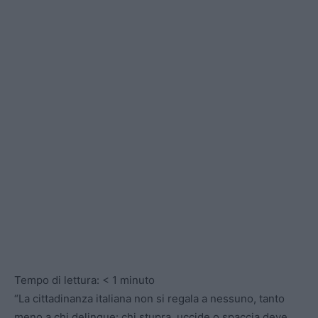
Tempo di lettura:
< 1
minuto
“La cittadinanza italiana non si regala a nessuno, tanto
meno a chi delinque: chi stupra, uccide o spaccia deve