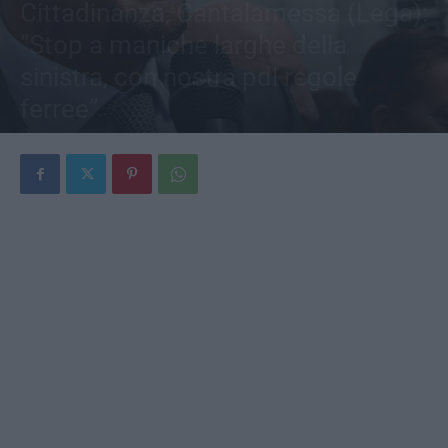
Cittadinanza, Cantalamessa (Lega):
“Stop a maniche larghe della
sinistra, con nostra pdl regole
ferree”
Di
Redazione
-
8 Luglio 2026