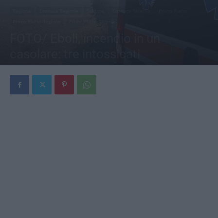
Regione
Cronaca Regione
Salerno
Cronaca Salerno
Primo Piano
Primo Piano Regione
Primo Piano Salerno
FOTO/ Eboli, incendio in un
casolare: tre intossicati
Di
Monica Di Mauro
-
5 Luglio 2026