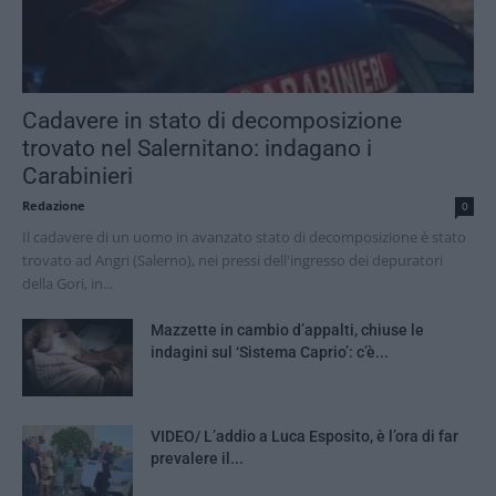
Cadavere in stato di decomposizione
trovato nel Salernitano: indagano i
Carabinieri
Redazione
0
Il cadavere di un uomo in avanzato stato di decomposizione è stato
trovato ad Angri (Salerno), nei pressi dell'ingresso dei depuratori
della Gori, in...
Mazzette in cambio d’appalti, chiuse le
indagini sul ‘Sistema Caprio’: c’è...
VIDEO/ L’addio a Luca Esposito, è l’ora di far
prevalere il...