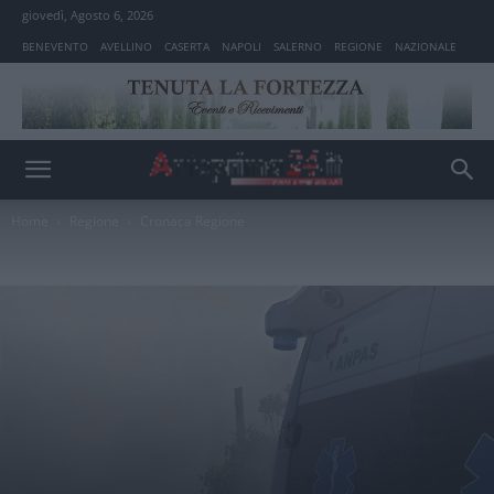
giovedì, Agosto 6, 2026
BENEVENTO
AVELLINO
CASERTA
NAPOLI
SALERNO
REGIONE
NAZIONALE
Home
Regione
Cronaca Regione