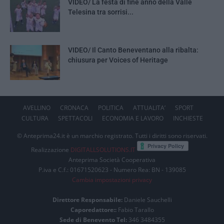
VIDEO/ La festa di fine anno della Valle
Telesina tra sorrisi...
VIDEO/ Il Canto Beneventano alla ribalta:
chiusura per Voices of Heritage
AVELLINO
CRONACA
POLITICA
ATTUALITA’
SPORT
CULTURA
SPETTACOLI
ECONOMIA E LAVORO
INCHIESTE
© Anteprima24.it è un marchio registrato. Tutti i diritti sono riservati.
Realizzazione
DIGITALLSOLUTIONS.IT
Anteprima Società Cooperativa
P.iva e C.f.: 01671520623 - Numero Rea: BN - 139085
Cambia impostazioni privacy
Direttore Responsabile:
Daniele Sauchelli
Caporedattore::
Fabio Tarallo
Sede di Benevento Tel:
346 3484355