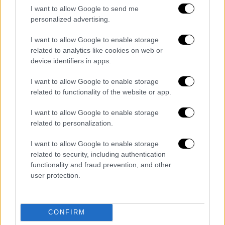
I want to allow Google to send me
personalized advertising.
ARTICOLI CORRELATI
ALTRO DALL'AUTORE
I want to allow Google to enable storage
related to analytics like cookies on web or
Pineta in fiamme in Valle Caudina: Vigili
device identifiers in apps.
del Fuoco al lavoro
I want to allow Google to enable storage
related to functionality of the website or app.
Giornalista ucciso, il legale del 26enne
I want to allow Google to enable storage
tunisino: “Aspetti da approfondire”
related to personalization.
I want to allow Google to enable storage
related to security, including authentication
Principio di incendio in locomotore
functionality and fraud prevention, and other
treno regionale, passeggeri evacuati
user protection.
CONFIRM