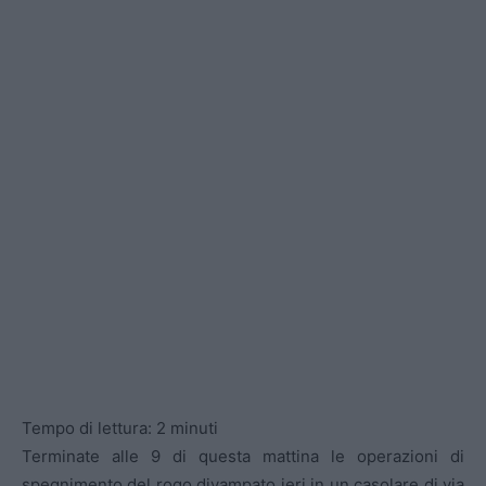
Tempo di lettura:
2
minuti
Terminate alle 9 di questa mattina le operazioni di
spegnimento del rogo divampato ieri in un casolare di via