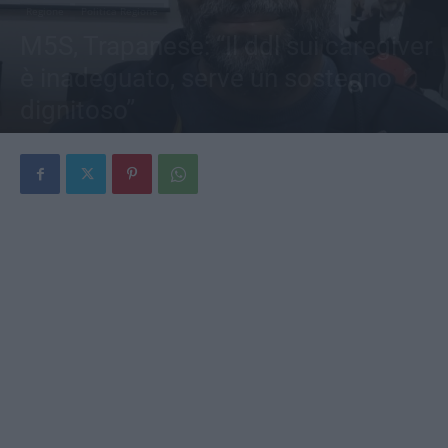
Regione
Politica Regione
M5S, Trapanese: “Il ddl sui caregiver
è inadeguato, serve un sostegno
dignitoso”
Di
Redazione
-
13 Gennaio 2026