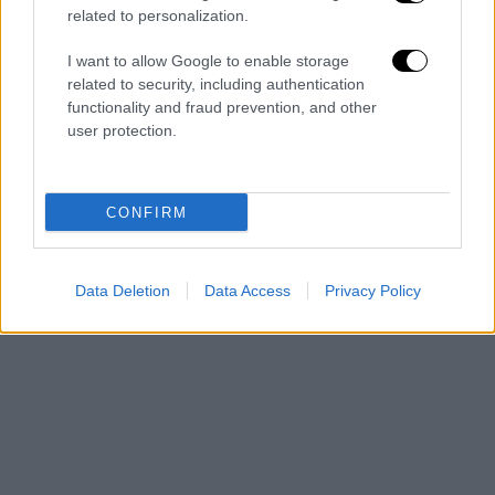
related to personalization.
I want to allow Google to enable storage
- Pubblicità -
related to security, including authentication
functionality and fraud prevention, and other
user protection.
CONFIRM
Data Deletion
Data Access
Privacy Policy