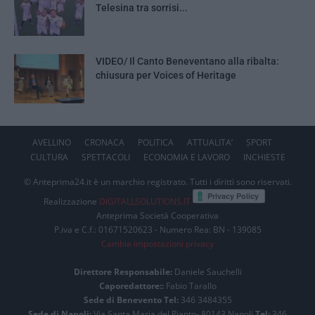
Telesina tra sorrisi...
VIDEO/ Il Canto Beneventano alla ribalta:
chiusura per Voices of Heritage
AVELLINO
CRONACA
POLITICA
ATTUALITA’
SPORT
CULTURA
SPETTACOLI
ECONOMIA E LAVORO
INCHIESTE
© Anteprima24.it è un marchio registrato. Tutti i diritti sono riservati.
Realizzazione
DIGITALLSOLUTIONS.IT
Anteprima Società Cooperativa
P.iva e C.f.: 01671520623 - Numero Rea: BN - 139085
Cambia impostazioni privacy
Direttore Responsabile:
Daniele Sauchelli
Caporedattore::
Fabio Tarallo
Sede di Benevento Tel:
346 3484355
Sede di Napoli:
Via Santa Maria del Pianto- 80143 Napoli
Tel:
346