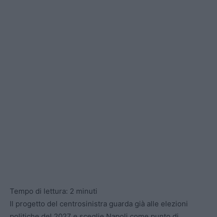
Tempo di lettura:
2
minuti
Il progetto del centrosinistra guarda già alle elezioni
politiche del 2027 e sceglie Napoli come punto di