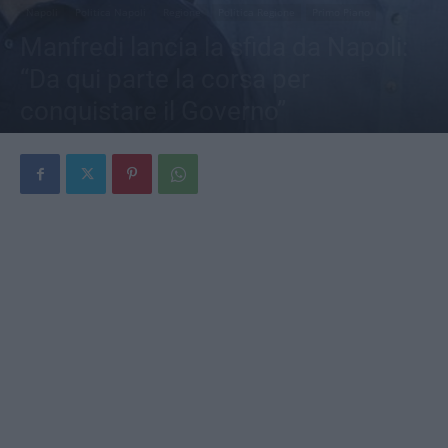
Napoli
Politica Napoli
Regione
Politica Regione
Primo Piano
Manfredi lancia la sfida da Napoli:
“Da qui parte la corsa per
conquistare il Governo”
Di
Jonathan Checola
-
8 Luglio 2026