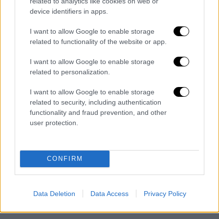
related to analytics like cookies on web or
UEFA EURO 2032
device identifiers in apps.
I want to allow Google to enable storage
Brucia sterpaglie e scatena un
related to functionality of the website or app.
incendio: distrutti 7 ettari di
vegetazione, arrestato 52enne
I want to allow Google to enable storage
related to personalization.
Napoli, Martusciello lancia la proposta:
“Una consulta della società civile per
I want to allow Google to enable storage
scegliere il candidato sindaco”
related to security, including authentication
functionality and fraud prevention, and other
user protection.
CONFIRM
- Pubblicità -
Data Deletion
Data Access
Privacy Policy