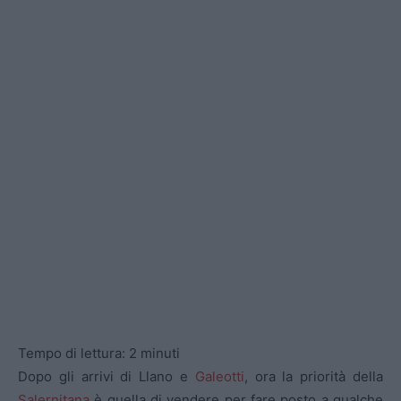
Tempo di lettura:
2
minuti
Dopo gli arrivi di Llano e
Galeotti
, ora la priorità della
Salernitana
è quella di vendere per fare posto a qualche