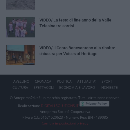
VIDEO/ La festa di fine anno della Valle
Telesina tra sorrisi...
VIDEO/ Il Canto Beneventano alla ribalta:
chiusura per Voices of Heritage
AVELLINO
CRONACA
POLITICA
ATTUALITA’
SPORT
CULTURA
SPETTACOLI
ECONOMIA E LAVORO
INCHIESTE
© Anteprima24.it è un marchio registrato. Tutti i diritti sono riservati.
Realizzazione
DIGITALLSOLUTIONS.IT
Anteprima Società Cooperativa
P.iva e C.f.: 01671520623 - Numero Rea: BN - 139085
Cambia impostazioni privacy