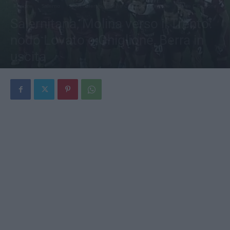
Regione
Salerno
Sport Salerno
Serie C
Sport Regione
Serie C Regione
Salernitana, Molina verso il Trento:
nodo Lovato e Ghiglione, Berra in
uscita
Di
Alessandro Maglione
-
7 Luglio 2026