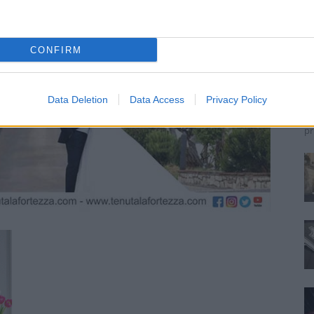
F
CONFIRM
n
Re
Data Deletion
Data Access
Privacy Policy
Si
ne
pr