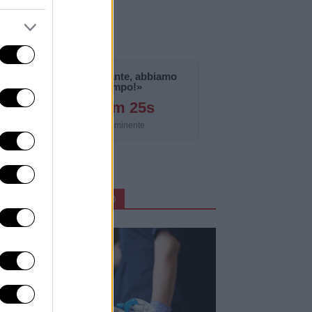
«La notizia è importante, abbiamo
bisogno di tempo!»
126g 1h 33m 23s
Aggiornamento imminente
ARTICOLI IN PRIMO PIANO