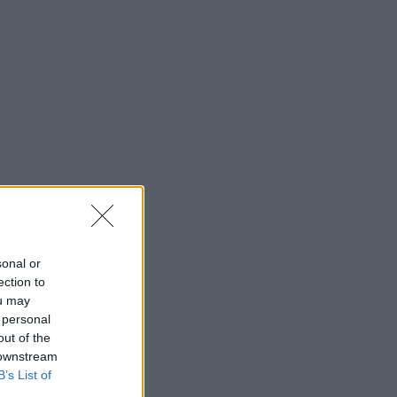
sonal or
ection to
ou may
 personal
out of the
 downstream
B’s List of