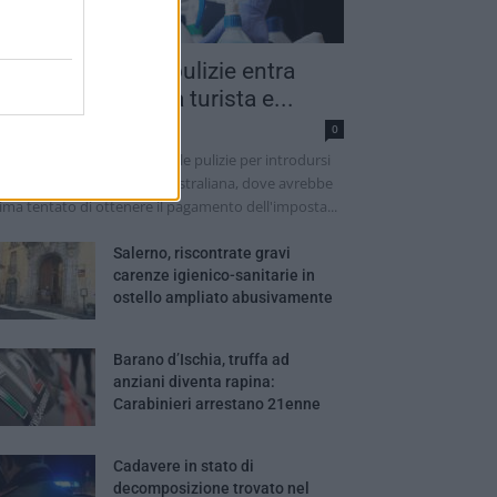
into addetto alle pulizie entra
ella camera di una turista e...
dazione
0
 sarebbe finto un addetto alle pulizie per introdursi
lla camera di una turista australiana, dove avrebbe
ima tentato di ottenere il pagamento dell'imposta...
Salerno, riscontrate gravi
carenze igienico-sanitarie in
ostello ampliato abusivamente
Barano d’Ischia, truffa ad
anziani diventa rapina:
Carabinieri arrestano 21enne
Cadavere in stato di
decomposizione trovato nel