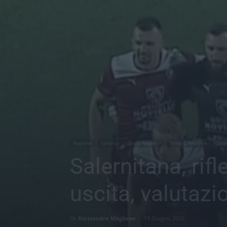
Regione
Salerno
Sport Regione
Serie C Regione
Spor
Salernitana, ri
uscita, valutaz
Di
Alessandro Maglione
-
19 Giugno 2026