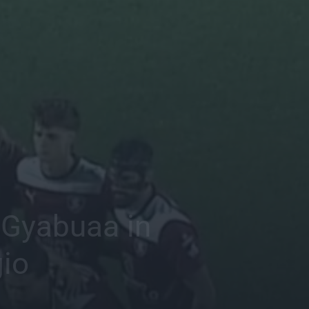
: Gyabuaa in
gio