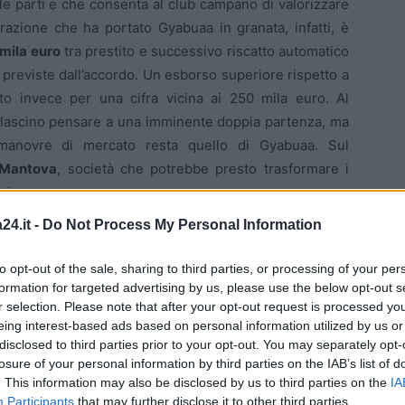
 le parti e che consenta al club campano di valorizzare
razione che ha portato Gyabuaa in granata, infatti, è
mila euro
tra prestito e successivo riscatto automatico
previste dall’accordo. Un esborso superiore rispetto a
ato invece per una cifra vicina ai 250 mila euro. Al
 lascino pensare a una imminente doppia partenza, ma
manovre di mercato resta quello di Gyabuaa. Sul
Mantova
, società che potrebbe presto trasformare i
ria.
24.it -
Do Not Process My Personal Information
to opt-out of the sale, sharing to third parties, or processing of your per
formation for targeted advertising by us, please use the below opt-out s
r selection. Please note that after your opt-out request is processed y
eing interest-based ads based on personal information utilized by us or
disclosed to third parties prior to your opt-out. You may separately opt-
losure of your personal information by third parties on the IAB’s list of
. This information may also be disclosed by us to third parties on the
IA
Participants
that may further disclose it to other third parties.