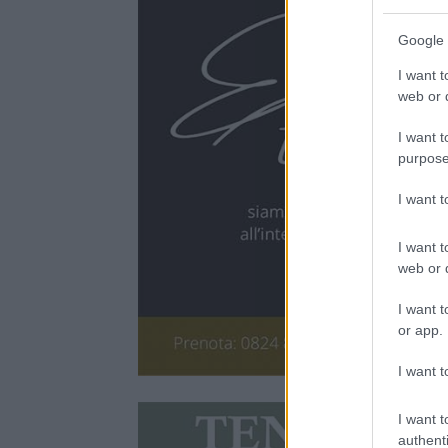
Google 
I want t
web or d
I want t
purpose
I want 
I want t
web or d
I want t
or app.
I want t
I want t
authenti