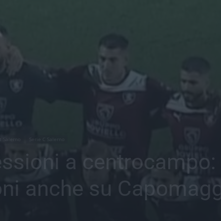
t Salerno
Serie C Salerno
flessioni a centrocampo
ioni anche su Capomag