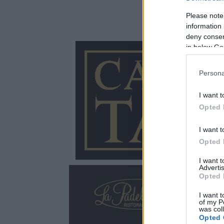
Please note
information 
deny consent
in below Go
Persona
I want t
Opted 
I want t
Opted 
I want 
Advertis
Opted 
I want t
of my P
was col
Opted 