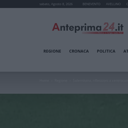
sabato, Agosto 8, 2026
BENEVENTO
AVELLINO
Anteprima24.it
REGIONE
CRONACA
POLITICA
A
Home
Regione
Salernitana, riflessioni a centroc