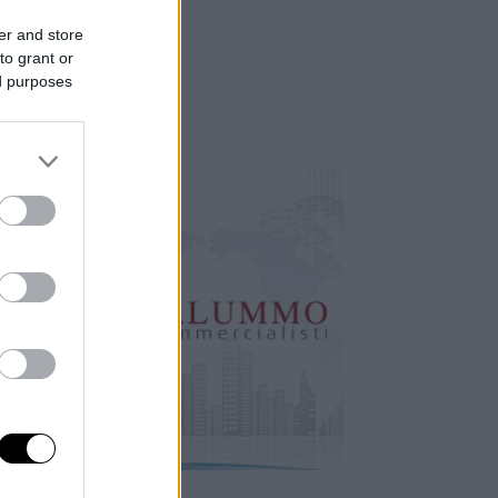
er and store
to grant or
ed purposes