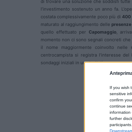
di trovare una soluzione che soddisfi tutte
l’investimento sostenuto un anno fa. L’ope
costata complessivamente poco più di
400 
maturato al raggiungimento delle
presenze
quello effettuato per
Capomaggio
, arriv
momento non ci sono segnali concreti che
il nome maggiormente coinvolto nelle 
centrocampista si registra l’interesse del
sondaggi iniziali in una trattativa vera e prop
Anteprima
If you wish 
sensitive in
confirm you
continue se
information 
further disc
participants
Downstream 