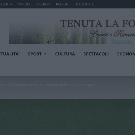
CASERTA
NAPOLI
SALERNO
REGIONE
NAZIONALE
TTUALITA’
SPORT
CULTURA
SPETTACOLI
ECONOM
ampo: Gyabuaa in uscita, valutazioni anche su Capomaggio