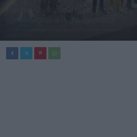
Il primo Consiglio dell’era Pizza: Pd e
alleati blindano la maggioranza
Giordano blindato per presidenza, Melillo della minoranza punta alla
vice presidenza
Di
Simona De Cunzo
-
30 Giugno 2026