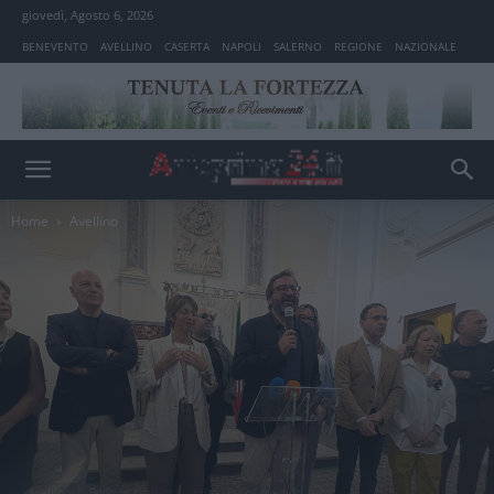
giovedì, Agosto 6, 2026
BENEVENTO
AVELLINO
CASERTA
NAPOLI
SALERNO
REGIONE
NAZIONALE
Home
Avellino
Avellino
Politica Avellino
Primo Piano Avellino