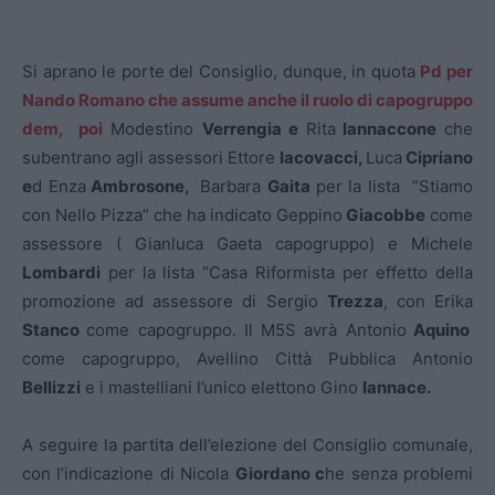
Si aprano le porte del Consiglio, dunque, in quota
Pd per
Nando Romano che assume anche il ruolo di capogruppo
dem, poi
Modestino
Verrengia e
Rita
Iannaccone
che
subentrano agli assessori Ettore
Iacovacci,
Luca
Cipriano
e
d Enza
Ambrosone,
Barbara
Gaita
per la lista “Stiamo
con Nello Pizza” che ha indicato Geppino
Giacobbe
come
assessore ( Gianluca Gaeta capogruppo) e Michele
Lombardi
per la lista “Casa Riformista per effetto della
promozione ad assessore di Sergio
Trezza
, con Erika
Stanco
come capogruppo. Il M5S avrà Antonio
Aquino
come capogruppo, Avellino Città Pubblica Antonio
Bellizzi
e i mastelliani l’unico elettono Gino
Iannace.
A seguire la partita dell’elezione del Consiglio comunale,
con l’indicazione di Nicola
Giordano c
he senza problemi