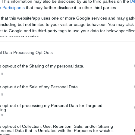
. This information may also be disclosed by us to third parties on the
IA
 ma oggettivamente per completare serve ancora di
Participants
that may further disclose it to other third parties.
ndi questo comporta un po’ una lungaggine burocratica
giorno fa, deve maturare per circa ventotto giorni.
 that this website/app uses one or more Google services and may gath
including but not limited to your visit or usage behaviour. You may click 
 to Google and its third-party tags to use your data for below specifi
erifica, ispettive, direttamente qua sopra cercando di
ogle consent section.
ttimana disettembre.
l Data Processing Opt Outs
o opt-out of the Sharing of my personal data.
In
o opt-out of the Sale of my Personal Data.
In
to opt-out of processing my Personal Data for Targeted
ing.
In
o opt-out of Collection, Use, Retention, Sale, and/or Sharing
ersonal Data that Is Unrelated with the Purposes for which it
lected.