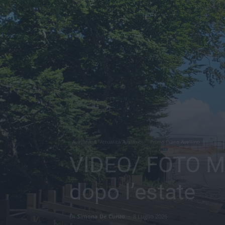
Avellino
Attualità Avellino
Primo Piano Avellino
VIDEO/ FOTO Mon
dopo l’estate
Di
Simona De Cunzo
-
8 Luglio 2026