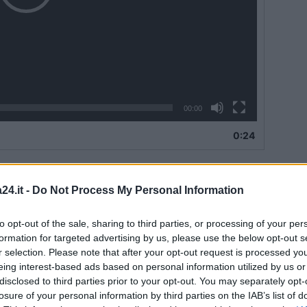
00:00
0:24
ovincia, Fausto
Picone
, ha effettuato un sopralluogo
gine
, nella zona interessata nei mesi scorsi dalla frana
24.it -
Do Not Process My Personal Information
presidente, il consigliere provinciale Marino
Sarno
, i
uigi
to opt-out of the sale, sharing to third parties, or processing of your per
Marciano
(Ospedaletto d’Alpinolo), oltre ai tecnici
formation for targeted advertising by us, please use the below opt-out s
e sta eseguendo l’intervento di ripristino dell’arteria.
r selection. Please note that after your opt-out request is processed y
eing interest-based ads based on personal information utilized by us or
iscontrato con i nostri occhi, e con la partecipazione
disclosed to third parties prior to your opt-out. You may separately opt-
 tecnica della Provincia, lo stato dell’arte dei lavori ad
losure of your personal information by third parties on the IAB’s list of