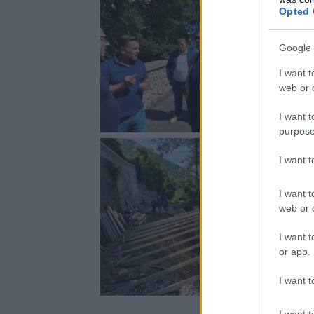
Opted 
Google 
I want t
web or d
I want t
purpose
I want 
I want t
web or d
I want t
or app.
I want t
I want t