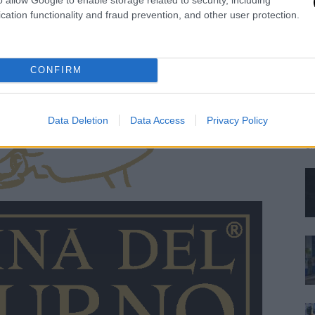
cation functionality and fraud prevention, and other user protection.
F
s
CONFIRM
Ca
I 
in
Data Deletion
Data Access
Privacy Policy
di
em