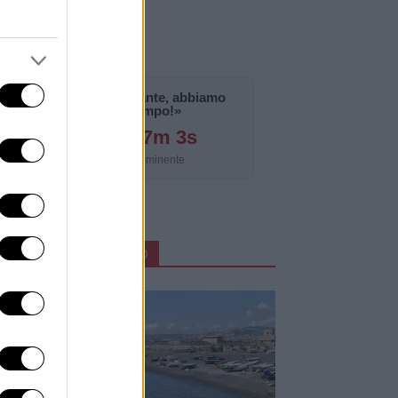
«La notizia è importante, abbiamo
bisogno di tempo!»
124g 14h 37m 2s
Aggiornamento imminente
ARTICOLI IN PRIMO PIANO