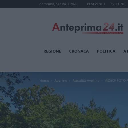
domenica, Agosto 9, 2026
BENEVENTO
AVELLINO
Anteprima24.it
REGIONE
CRONACA
POLITICA
A
Home
Avellino
Attualità Avellino
VIDEO/ FOTO Mo