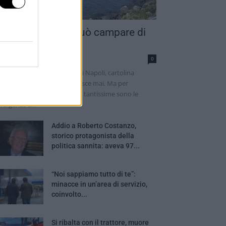
ino a quando si può campare di
ola bellezza?
rmen Cretoso
0
turisti premiano la bellezza di Napoli, cartolina
ternazionale che non ingiallisce mai. Ma per
ventare capitale del turismo tantissime sono le
ergenze a...
Addio a Roberto Costanzo,
storico protagonista della
politica sannita: aveva 97...
“Noi sappiamo tutto di te”:
minacce in un’area di servizio,
coinvolto...
Si ribalta con il trattore, muore