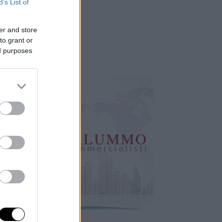
B’s List of
er and store
to grant or
ed purposes