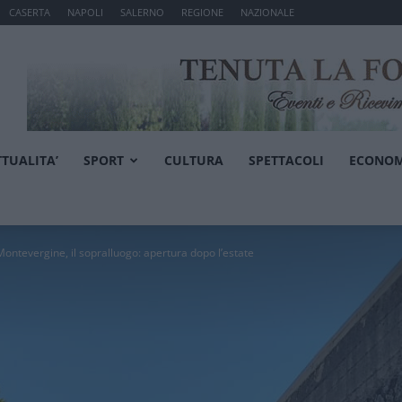
CASERTA
NAPOLI
SALERNO
REGIONE
NAZIONALE
TTUALITA’
SPORT
CULTURA
SPETTACOLI
ECONOM
ntevergine, il sopralluogo: apertura dopo l’estate