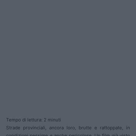
Tempo di lettura:
2
minuti
Strade provinciali, ancora loro, brutte e rattoppate, in
condizioni pessime e anche pericolose. Un film già visto