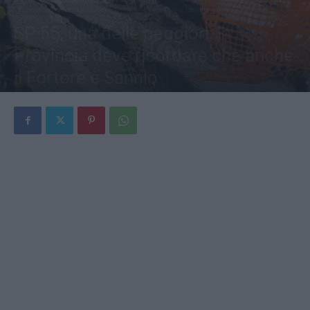
Benevento
Attualità Benevento
Primo Piano Benevento
SP 55, una delle peggiori: la
Provincia deve ricordare che anche
il Fortore è Sannio
Di
Fabio Tarallo
-
14 Giugno 2026