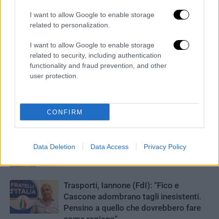
I want to allow Google to enable storage
related to personalization.
I want to allow Google to enable storage
related to security, including authentication
functionality and fraud prevention, and other
ARTICOLI CORRELATI
ALTRO DALL'AUTORE
user protection.
Interventi agli stadi Arechi e Volpe,
Arus: “I lavori procedono, nessun
CONFIRM
ritardo”
Bradisismo, Nonno (FdI): “Dalla
Data Deletion
Data Access
Privacy Policy
Regione solo 1 milione a Pozzuoli e 8
milioni per le sagre”
Trasporti, Iannone (FdI): “Fico e
Cascone adombrano tagli inesistenti.
Pensino a quello che dovrebbero fare