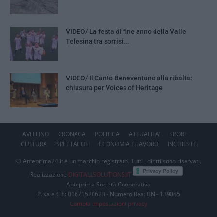
VIDEO/ La festa di fine anno della Valle
Telesina tra sorrisi...
VIDEO/ Il Canto Beneventano alla ribalta:
chiusura per Voices of Heritage
AVELLINO
CRONACA
POLITICA
ATTUALITA’
SPORT
CULTURA
SPETTACOLI
ECONOMIA E LAVORO
INCHIESTE
© Anteprima24.it è un marchio registrato. Tutti i diritti sono riservati.
Realizzazione
DIGITALLSOLUTIONS.IT
Anteprima Società Cooperativa
P.iva e C.f.: 01671520623 - Numero Rea: BN - 139085
Cambia impostazioni privacy