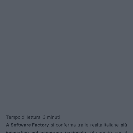
Tempo di lettura:
3
minuti
A Software Factory
si conferma tra le realtà italiane
più
innovative nel panorama nazionale
, ottenendo per il