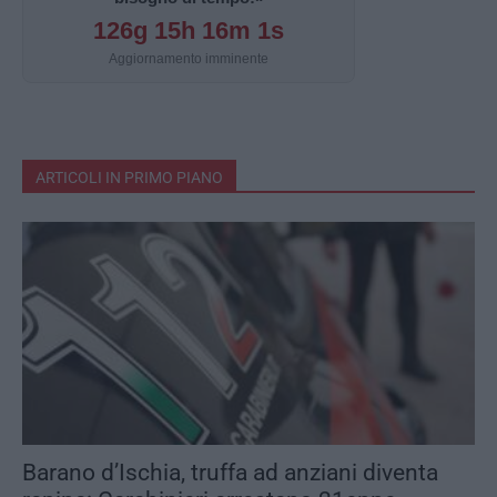
126g 15h 16m 0s
Aggiornamento imminente
ARTICOLI IN PRIMO PIANO
Barano d’Ischia, truffa ad anziani diventa