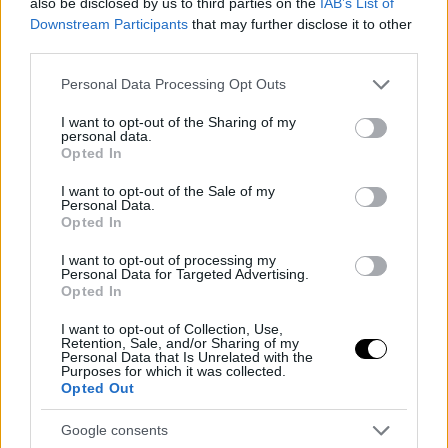
also be disclosed by us to third parties on the
IAB’s List of
Downstream Participants
that may further disclose it to other
third parties.
Please note that this website/app uses one or more Google
Personal Data Processing Opt Outs
services and may gather and store information including but
not limited to your visit or usage behaviour. You may click to
I want to opt-out of the Sharing of my
personal data.
grant or deny consent to Google and its third-party tags to
Opted In
use your data for below specified purposes in below Google
consent section.
I want to opt-out of the Sale of my
Personal Data.
Opted In
I want to opt-out of processing my
Personal Data for Targeted Advertising.
Opted In
I want to opt-out of Collection, Use,
Retention, Sale, and/or Sharing of my
Personal Data that Is Unrelated with the
Purposes for which it was collected.
Opted Out
Google consents