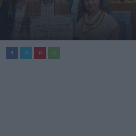
Benevento
Economia e Lavoro Benevento
Regione
Economia Regione
Trasformazione digitale della PA, ‘A
Software Factory’ premiata alla
Camera dei Deputati
Di
Redazione
-
30 Aprile 2026