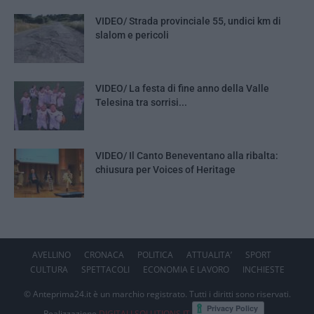
VIDEO/ Strada provinciale 55, undici km di
slalom e pericoli
VIDEO/ La festa di fine anno della Valle
Telesina tra sorrisi...
VIDEO/ Il Canto Beneventano alla ribalta:
chiusura per Voices of Heritage
AVELLINO
CRONACA
POLITICA
ATTUALITA’
SPORT
CULTURA
SPETTACOLI
ECONOMIA E LAVORO
INCHIESTE
© Anteprima24.it è un marchio registrato. Tutti i diritti sono riservati.
Realizzazione
DIGITALLSOLUTIONS.IT