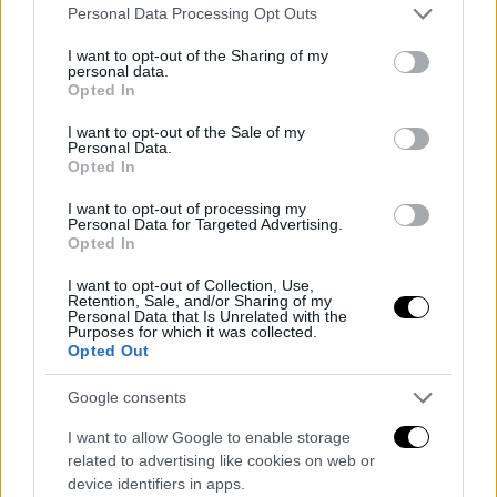
Please note that this website/app uses one or more Google
Personal Data Processing Opt Outs
services and may gather and store information including but
not limited to your visit or usage behaviour. You may click to
I want to opt-out of the Sharing of my
personal data.
grant or deny consent to Google and its third-party tags to
Opted In
Cambio d’ora e vestizione retribuite: lo
use your data for below specified purposes in below Google
consent section.
stabilisce il Tribunale
I want to opt-out of the Sale of my
Personal Data.
Redazione
0
Opted In
I want to opt-out of processing my
Personal Data for Targeted Advertising.
Opted In
I want to opt-out of Collection, Use,
Retention, Sale, and/or Sharing of my
Personal Data that Is Unrelated with the
Purposes for which it was collected.
Opted Out
Google consents
I want to allow Google to enable storage
Turismo, la Provincia di Avellino tra le mete
related to advertising like cookies on web or
meno visitate in...
device identifiers in apps.