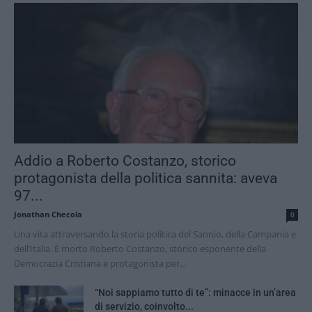
Addio a Roberto Costanzo, storico
protagonista della politica sannita: aveva
97...
Jonathan Checola
0
Una vita attraversando la storia politica del Sannio, della Campania e
dell’Italia. È morto Roberto Costanzo, storico esponente della
Democrazia Cristiana e protagonista per...
“Noi sappiamo tutto di te”: minacce in un’area
di servizio, coinvolto...