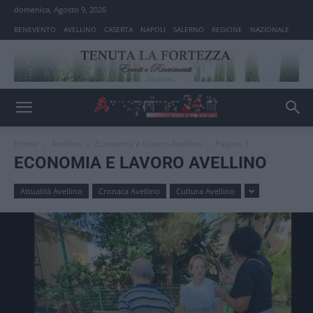
domenica, Agosto 9, 2026
BENEVENTO
AVELLINO
CASERTA
NAPOLI
SALERNO
REGIONE
NAZIONALE
Home
Avellino
Economia e Lavoro Avellino
Pagina 3
ECONOMIA E LAVORO AVELLINO
Attualità Avellino
Cronaca Avellino
Cultura Avellino