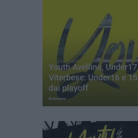
Youth Avellino, Under17
Viterbese: Under16 e 15
dai playoff
Redazione