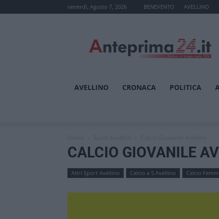
venerdì, Agosto 7, 2026
BENEVENTO
AVELLINO
Anteprima24.it
AVELLINO
CRONACA
POLITICA
Home
Sport Avellino
Calcio Giovanile Avellino
CALCIO GIOVANILE A
Altri Sport Avellino
Calcio a 5 Avellino
Calcio Femmi