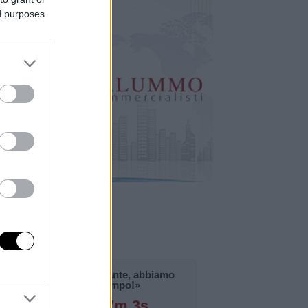
ed purposes
«La notizia è importante, abbiamo
bisogno di tempo!»
126g 21h 7m 2s