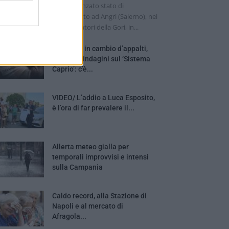
 cadavere di un uomo in avanzato stato di
composizione è stato trovato ad Angri (Salerno), nei
essi dell'ingresso dei depuratori della Gori, in...
Mazzette in cambio d’appalti,
chiuse le indagini sul ‘Sistema
Caprio’: c’è...
VIDEO/ L’addio a Luca Esposito,
è l’ora di far prevalere il...
Allerta meteo gialla per
temporali improvvisi e intensi
sulla Campania
Caldo record, alla Stazione di
Napoli e al mercato di
Afragola...