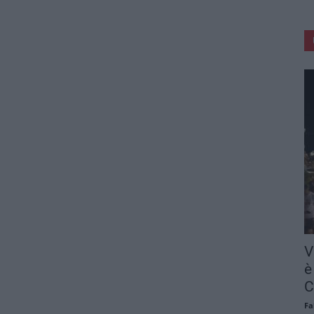
V
è
C
Fa