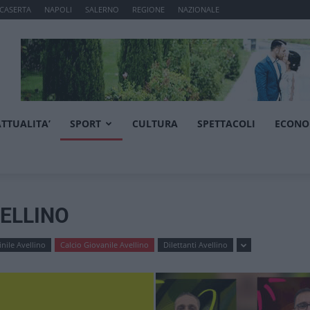
CASERTA
NAPOLI
SALERNO
REGIONE
NAZIONALE
ATTUALITA’
SPORT
CULTURA
SPETTACOLI
ECONO
VELLINO
nile Avellino
Calcio Giovanile Avellino
Dilettanti Avellino