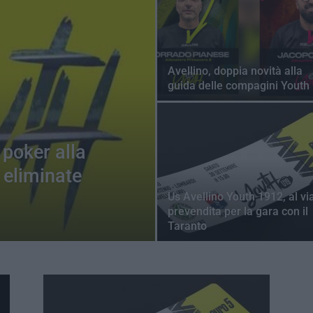
Avellino, doppia novità alla
guida delle compagini Youth
 poker alla
 eliminate
Us Avellino Youth 1912, al via
prevendita per la gara con il
Taranto