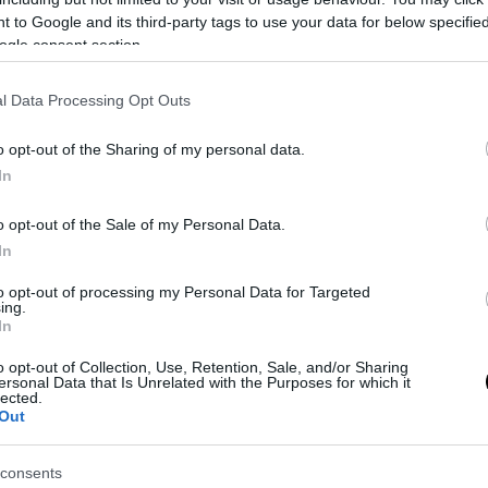
 to Google and its third-party tags to use your data for below specifi
ogle consent section.
o
Calci, pugni e spintoni in un derby
l Data Processing Opt Outs
under 17: quando il...
o opt-out of the Sharing of my personal data.
Jonathan Checola
0
In
0
o opt-out of the Sale of my Personal Data.
In
to opt-out of processing my Personal Data for Targeted
ing.
In
o opt-out of Collection, Use, Retention, Sale, and/or Sharing
ersonal Data that Is Unrelated with the Purposes for which it
lected.
Out
L’Avellino parteciperà alla
Viareggio Cup
consents
Redazione
0