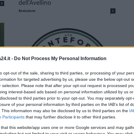
dell’Avellino
0
Redazione
0
24.it -
Do Not Process My Personal Information
to opt-out of the sale, sharing to third parties, or processing of your per
Asd Monteforte Irpino, la nuova
formation for targeted advertising by us, please use the below opt-out s
squadra di calcio con il primo...
r selection. Please note that after your opt-out request is processed y
eing interest-based ads based on personal information utilized by us or
Redazione
0
0
disclosed to third parties prior to your opt-out. You may separately opt-
losure of your personal information by third parties on the IAB’s list of
. This information may also be disclosed by us to third parties on the
IA
Participants
that may further disclose it to other third parties.
 that this website/app uses one or more Google services and may gath
including but not limited to your visit or usage behaviour. You may click 