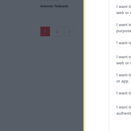
Antonio Tedeschi
I want t
web or d
I want t
purpose
1
2
I want 
I want t
web or d
I want t
or app.
I want t
I want t
authenti