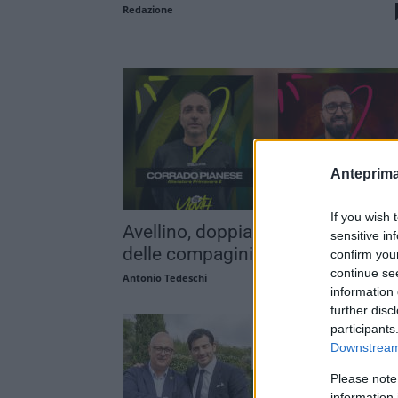
Redazione
Anteprima
If you wish 
Avellino, doppia novità alla guida
sensitive in
delle compagini Youth
confirm you
continue se
Antonio Tedeschi
information 
further disc
participants
Downstream 
Please note
information 