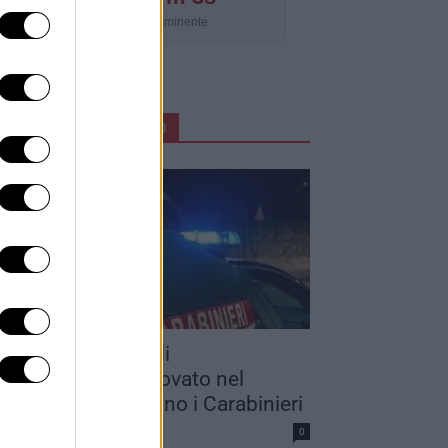
Aggiornamento imminente
ARTICOLI IN PRIMO PIANO
adavere in stato di
ecomposizione trovato nel
alernitano: indagano i Carabinieri
dazione
0