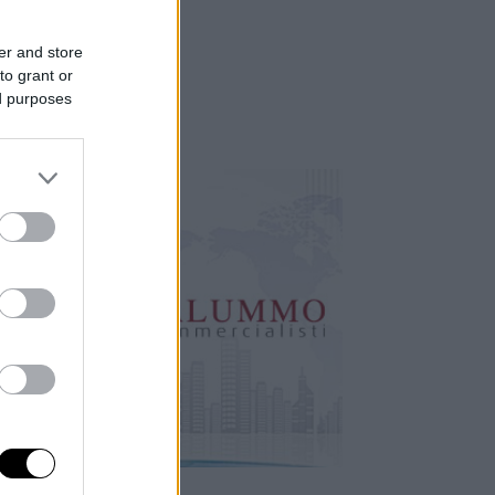
er and store
to grant or
ed purposes