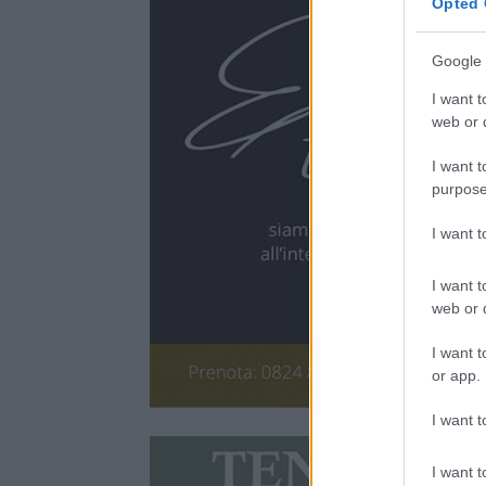
Opted 
Google 
I want t
web or d
I want t
purpose
I want 
I want t
web or d
I want t
or app.
I want t
I want t