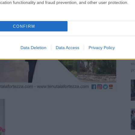
cation functionality and fraud prevention, and other user protection.
A
p
CONFIRM
a
Jo
Data Deletion
Data Access
Privacy Policy
Un
de
st
pr