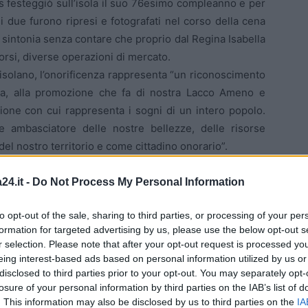
s festeggiò sull’isola il suo 76esimo compleanno e per
i due furono ripresi e fotografati nel corso della cena
 sintonia senza contare che proprio dal Regina Isabella
orsi, diverse operazioni di mercato.
solano, l’onorificenza rappresenta “un riconoscimento
ia, alla promozione che fa di nostra Lacco Ameno e
ssione con cui rappresenta i sogni di un intero popolo.
 ambasciatore delle nostre bellezze, delle risorse
 del nostro territorio e come cittadino onorario”.
24.it -
Do Not Process My Personal Information
to opt-out of the sale, sharing to third parties, or processing of your per
formation for targeted advertising by us, please use the below opt-out s
r selection. Please note that after your opt-out request is processed y
eing interest-based ads based on personal information utilized by us or
disclosed to third parties prior to your opt-out. You may separately opt-
losure of your personal information by third parties on the IAB’s list of
. This information may also be disclosed by us to third parties on the
IA