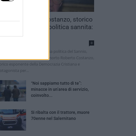
ddio a Roberto Costanzo, storico
rotagonista della politica sannita:
veva 97...
nathan Checola
0
a vita attraversando la storia politica del Sannio,
lla Campania e dell’Italia. È morto Roberto Costanzo,
orico esponente della Democrazia Cristiana e
otagonista per...
“Noi sappiamo tutto di te”:
minacce in un’area di servizio,
coinvolto...
Si ribalta con il trattore, muore
70enne nel Salernitano