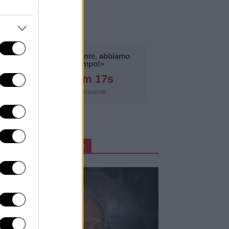
«La notizia è importante, abbiamo
bisogno di tempo!»
125g 8h 11m 16s
Aggiornamento imminente
ARTICOLI IN PRIMO PIANO