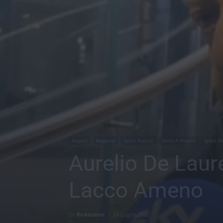
Napoli
Regione
Sport Napoli
Serie A Napoli
Sport R
Aurelio De Laur
Lacco Ameno
Di
Redazione
-
24 Luglio 2025