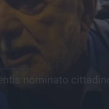
egione
Serie A Regione
entis nominato cittadin