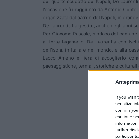
del quarto scudetto del Napoli, De Laurenti
l’occasione fu raggiunto da Antonio Conte; 
organizzata dal patron del Napoli, in grande
De Laurentis ha gestito, anche negli anni sc
Per Giacomo Pascale, sindaco del comune i
al forte legame di De Laurentis con Isch
dell’isola, in Italia e nel mondo, e alla pa
Lacco Ameno è fiera di accoglierlo come
paesaggistiche, termali, storiche e culturali
Anteprima
If you wish 
sensitive in
confirm you
continue se
information 
further disc
participants