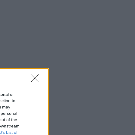
sonal or
ection to
ou may
 personal
out of the
 downstream
B’s List of