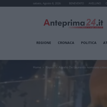
sabato, Agosto 8, 2026
BENEVENTO
AVELLINO
Anteprima24.it
REGIONE
CRONACA
POLITICA
A
Home
Napoli
Aurelio De Laurentis nominato citta