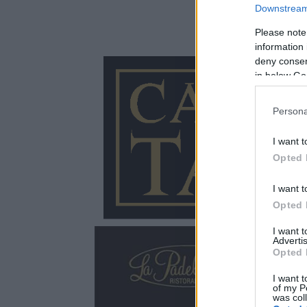
Downstream 
Please note
information 
deny consent
in below Go
Persona
I want t
Opted 
I want t
Opted 
I want 
Advertis
Opted 
I want t
of my P
was col