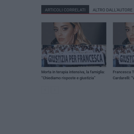
ARTICOLI CORRELATI
ALTRO DALL'AUTORE
Morta in terapia intensiva, la famiglia:
Francesca Tu
“Chiediamo risposte e giustizia”
Cardarelli: 