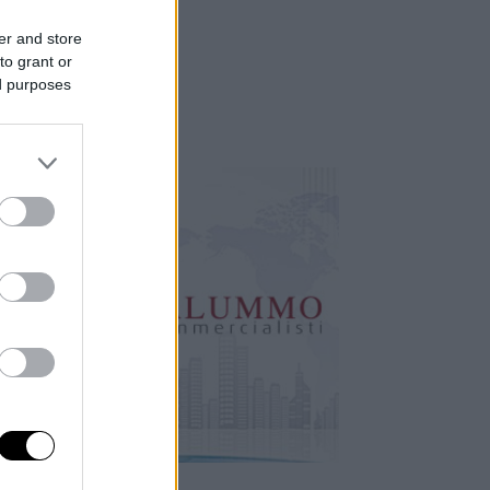
er and store
to grant or
ed purposes