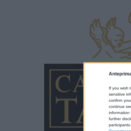
Anteprima
If you wish 
sensitive in
confirm you
continue se
information 
further disc
participants
Downstream 