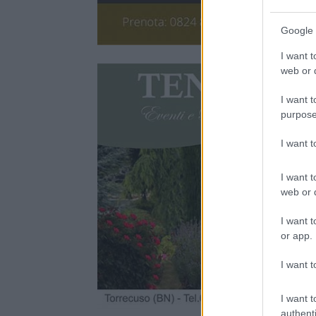
Google 
I want t
web or d
I want t
purpose
I want 
I want t
web or d
I want t
or app.
I want t
I want t
authenti