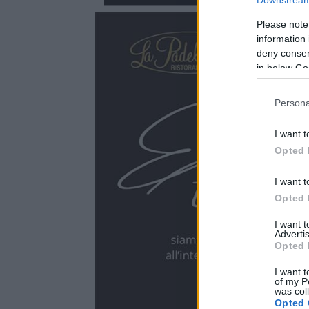
Please note
information 
deny consent
in below Go
Persona
I want t
Opted 
I want t
Opted 
I want 
Advertis
Opted 
I want t
of my P
was col
Opted 