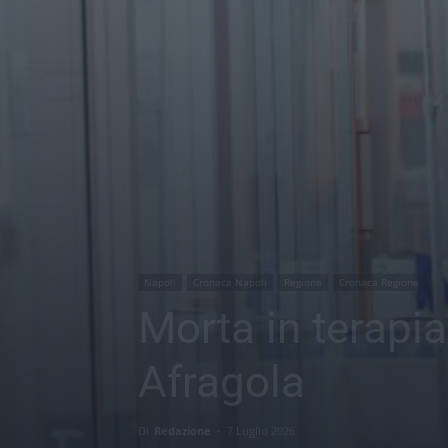
Napoli
Cronaca Napoli
Regione
Cronaca Regione
Morta in terapi
Afragola
Di
Redazione
-
7 Luglio 2026