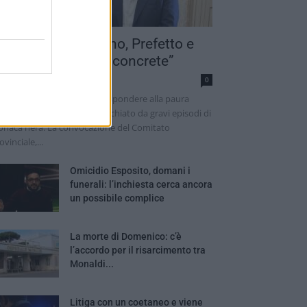
paratoria a Terzigno, Prefetto e
indaco: “Risposte concrete”
rmen Cretoso
0
 presenza dello Stato per rispondere alla paura
escente di un territorio macchiato da gravi episodi di
onaca nera. La convocazione del Comitato
ovinciale,...
Omicidio Esposito, domani i
funerali: l’inchiesta cerca ancora
un possibile complice
La morte di Domenico: c’è
l’accordo per il risarcimento tra
Monaldi...
Litiga con un coetaneo e viene