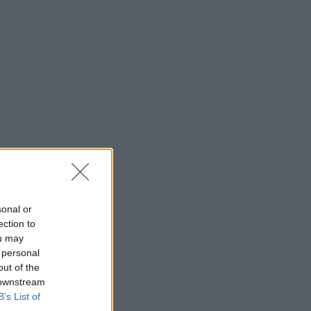
sonal or
ection to
ou may
 personal
out of the
 downstream
B’s List of