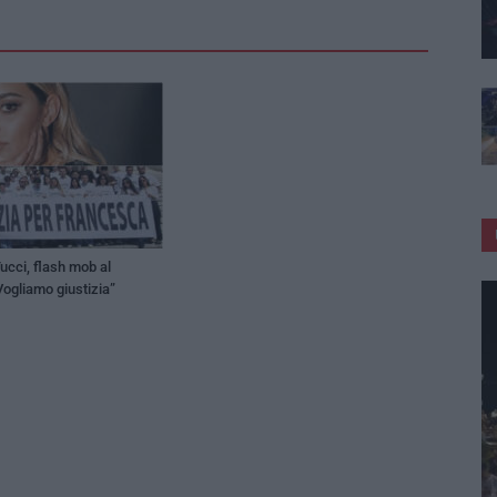
cci, flash mob al
“Vogliamo giustizia”