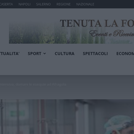
CASERTA
NAPOLI
SALERNO
REGIONE
NAZIONALE
TTUALITA’
SPORT
CULTURA
SPETTACOLI
ECONOM
intensiva, domani le esequie ad Afragola