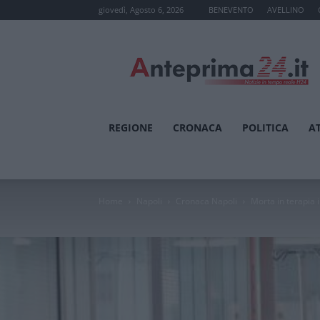
giovedì, Agosto 6, 2026
BENEVENTO
AVELLINO
Anteprima24.it
REGIONE
CRONACA
POLITICA
A
Home
Napoli
Cronaca Napoli
Morta in terapia 