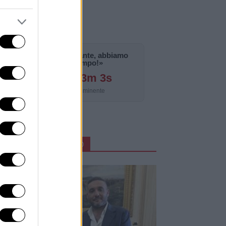
«La notizia è importante, abbiamo
bisogno di tempo!»
127g 21h 53m 2s
Aggiornamento imminente
ARTICOLI IN PRIMO PIANO