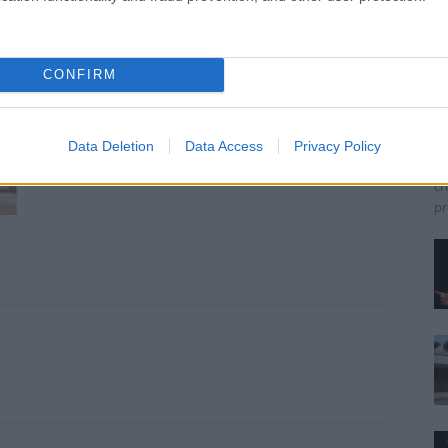
S
CONFIRM
s
Ca
La
Data Deletion
Data Access
Privacy Policy
cr
cr
pr