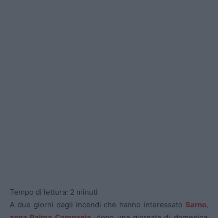
Tempo di lettura:
2
minuti
A due giorni dagli incendi che hanno interessato
Sarno
,
zona Palma Campania,
dopo una giornata di domenica