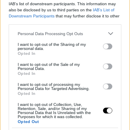
IAB’s list of downstream participants. This information may
also be disclosed by us to third parties on the
IAB’s List of
Downstream Participants
that may further disclose it to other
third parties.
Please note that this website/app uses one or more Google
Personal Data Processing Opt Outs
services and may gather and store information including but
not limited to your visit or usage behaviour. You may click to
I want to opt-out of the Sharing of my
personal data.
grant or deny consent to Google and its third-party tags to
Opted In
use your data for below specified purposes in below Google
consent section.
I want to opt-out of the Sale of my
Personal Data.
Opted In
I want to opt-out of processing my
Personal Data for Targeted Advertising.
Opted In
I want to opt-out of Collection, Use,
Retention, Sale, and/or Sharing of my
Personal Data that Is Unrelated with the
Purposes for which it was collected.
Opted Out