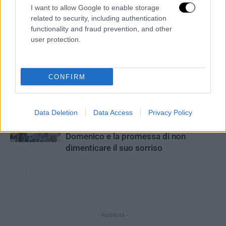
I want to allow Google to enable storage
Lite in famiglia, poi aggredisce i
related to security, including authentication
carabinieri con una pala: fermato col
functionality and fraud prevention, and other
taser e portato in carcere
user protection.
Neonata morta al San Pio, eseguita
l’autopsia: 90 giorni per la relazione dei
CONFIRM
consulenti
VIDEO/ “Addio guerriero, figlio di tutti
Data Deletion
Data Access
Privacy Policy
noi”: l’ultimo abbraccio al piccolo
Domenico e la promessa di non
dimenticare il suo sorriso
- Pubblicità -