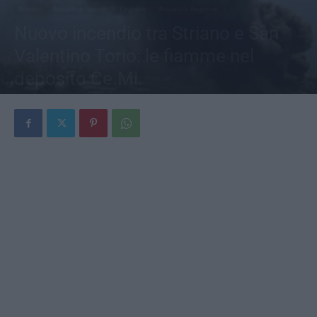
Napoli
Attualità Napoli
Regione
Attualità Regione
Nuovo incendio tra Striano e San
Valentino Torio: le fiamme nel
deposito Ce.Mi.
Di
Carmen Cretoso
-
7 Luglio 2026