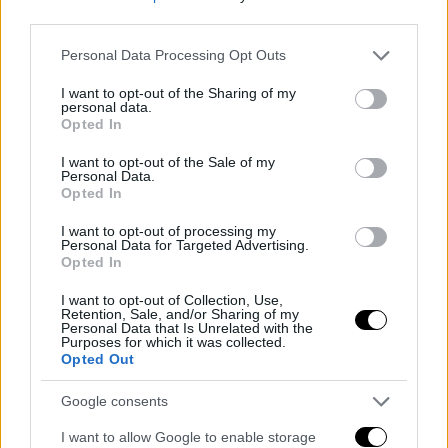
third parties.
Perquisizioni alle sedi di Napoli e
Please note that this website/app uses one or more Google
Personal Data Processing Opt Outs
Filmauro: indagine sui De Laurentiis per
services and may gather and store information including but
not limited to your visit or usage behaviour. You may click to
I want to opt-out of the Sharing of my
il bilancio del Bari
personal data.
grant or deny consent to Google and its third-party tags to
Opted In
use your data for below specified purposes in below Google
Sarno, polemiche per la cittadinanza
consent section.
I want to opt-out of the Sale of my
onoraria a Nino D’Angelo
Personal Data.
Opted In
I want to opt-out of processing my
Personal Data for Targeted Advertising.
Opted In
I want to opt-out of Collection, Use,
Retention, Sale, and/or Sharing of my
Personal Data that Is Unrelated with the
- Pubblicità -
Purposes for which it was collected.
Opted Out
Google consents
I want to allow Google to enable storage