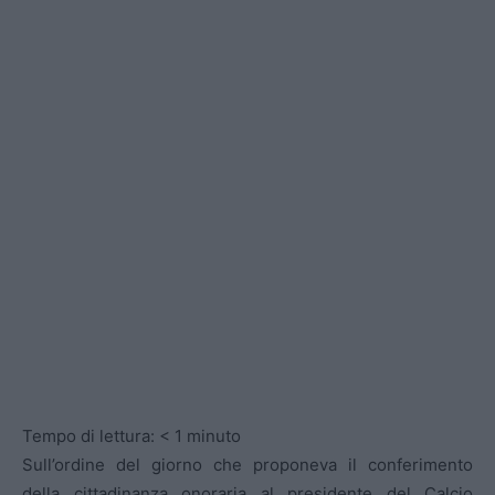
Tempo di lettura:
< 1
minuto
Sull’ordine del giorno che proponeva il conferimento
della cittadinanza onoraria al presidente del Calcio