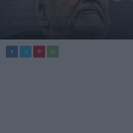
Napoli
Politica Napoli
Su proposta cittadinanza a De
Laurentiis scivola il Consiglio
comunale di Napoli
Di
Redazione
-
6 Maggio 2026