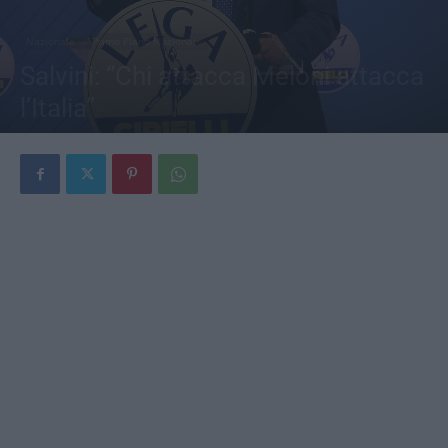
Nazionale
Primo Piano Nazionale
Salvini: “Chi attacca Meloni attacca
l’Italia”
Di
Redazione
-
21 Giugno 2026