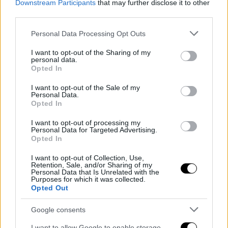
Downstream Participants
that may further disclose it to other
third parties.
Campania, via libera a 742 milioni del
Please note that this website/app uses one or more Google
Personal Data Processing Opt Outs
Mit contro la crisi idrica
services and may gather and store information including but
not limited to your visit or usage behaviour. You may click to
I want to opt-out of the Sharing of my
personal data.
grant or deny consent to Google and its third-party tags to
Opted In
Comuni, Vietri (FdI): “Grazie a Governo
use your data for below specified purposes in below Google
consent section.
Meloni nuovi fondi per sicurezza dei
I want to opt-out of the Sale of my
Personal Data.
territori in provincia di Salerno”
Opted In
I want to opt-out of processing my
Personal Data for Targeted Advertising.
Opted In
I want to opt-out of Collection, Use,
Retention, Sale, and/or Sharing of my
- Pubblicità -
Personal Data that Is Unrelated with the
Purposes for which it was collected.
Opted Out
Google consents
I want to allow Google to enable storage