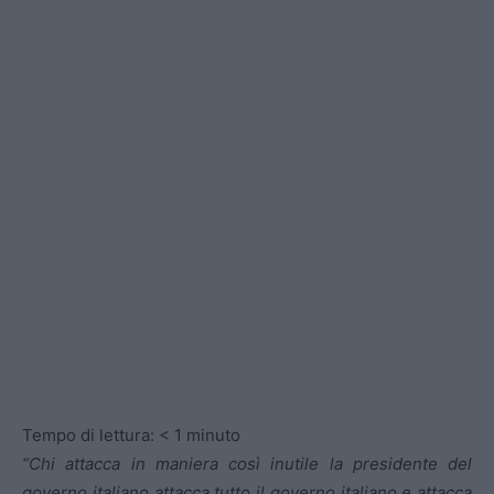
Tempo di lettura:
< 1
minuto
“Chi attacca in maniera così inutile la presidente del
governo italiano attacca tutto il governo italiano e attacca