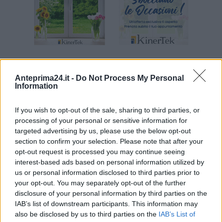
Anteprima24.it -
Do Not Process My Personal
Information
If you wish to opt-out of the sale, sharing to third parties, or
processing of your personal or sensitive information for
targeted advertising by us, please use the below opt-out
section to confirm your selection. Please note that after your
opt-out request is processed you may continue seeing
interest-based ads based on personal information utilized by
us or personal information disclosed to third parties prior to
ARTICOLI CORRELATI
ALTRO DALL'AUTORE
your opt-out. You may separately opt-out of the further
disclosure of your personal information by third parties on the
Fico: “Voto legge elettorale mostra che
IAB’s list of downstream participants. This information may
c’è un problema nella maggioranza”
also be disclosed by us to third parties on the
IAB’s List of