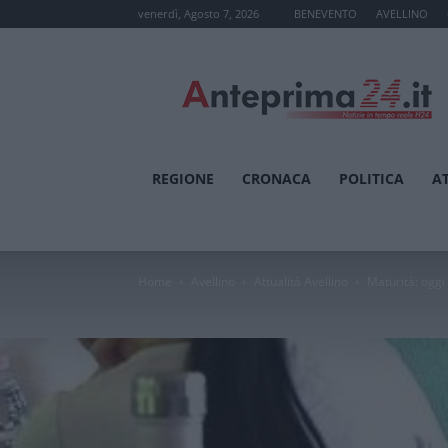
venerdì, Agosto 7, 2026
BENEVENTO
AVELLINO
Anteprima24.it
REGIONE
CRONACA
POLITICA
A
Home
Avellino
Attualità Avellino
Maturità: oggi 