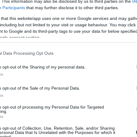
. This information may also be disclosed by us to third parties on the
IA
aturità, al Classico
, si chiede agli studenti di tradurre
Participants
that may further disclose it to other third parties.
rende l’ANSA. Il brano proposto è tratto dal I libro
 that this website/app uses one or more Google services and may gath
pera che rappresenta una delle più mature riflessioni
including but not limited to your visit or usage behaviour. You may click 
 l’autore affronta il tema della musica come fodnamento
 to Google and its third-party tags to use your data for below specifi
ogle consent section.
. Agli studenti viene chiesta la comprensione e
ca e stilistica, l’approfondimento e riflessioni personali.
l Data Processing Opt Outs
o opt-out of the Sharing of my personal data.
 del livello di un lago ed una funzione
In
a
, uno dei due problemi è incentrato sullo studio del
o opt-out of the Sale of my Personal Data.
Mentre il secondo problema è uno
studio di funzione
,
In
to opt-out of processing my Personal Data for Targeted
ing.
In
o opt-out of Collection, Use, Retention, Sale, and/or Sharing
ersonal Data that Is Unrelated with the Purposes for which it
lected.