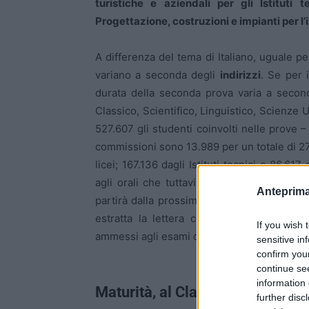
turistiche e aziendali per gli Istituti 
Progettazione, costruzioni e impianti per l’
A differenza del tema di Italiano, uguale per
variano a seconda degli
indirizzi
. Se per 
durata della seconda prova varia a second
Classico, Scientifico, Linguistico, Scienze U
527.607 gli studenti coinvolti nelle prove –
commissioni sono 13.989 per un totale di 27
licei; 167.136 dagli Istituti tecnici e 86.617 
agli orali che tuttavia non possono iniziare
Anteprima
partirà dalla prossima settimana. Le scuole
estratta la lettera con la quale le commi
If you wish 
ammessi agli esami di maturità quest’anno 
sensitive in
confirm you
continue se
information 
Maturità, al Classico un testo di
further disc