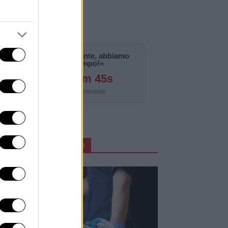
«La notizia è importante, abbiamo
bisogno di tempo!»
126g 2h 38m 43s
Aggiornamento imminente
ARTICOLI IN PRIMO PIANO