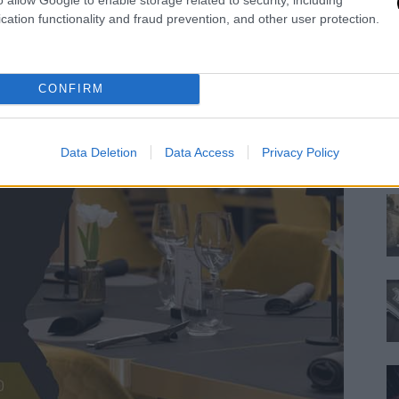
cation functionality and fraud prevention, and other user protection.
F
n
CONFIRM
Re
Si
ne
Data Deletion
Data Access
Privacy Policy
pr