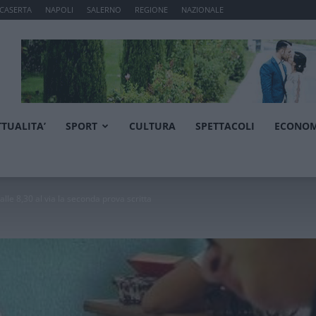
CASERTA
NAPOLI
SALERNO
REGIONE
NAZIONALE
TTUALITA’
SPORT
CULTURA
SPETTACOLI
ECONOM
alle 8,30 al via la seconda prova scritta