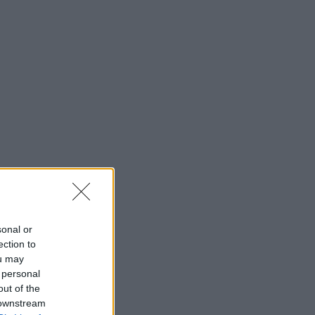
sonal or
ection to
ou may
 personal
out of the
 downstream