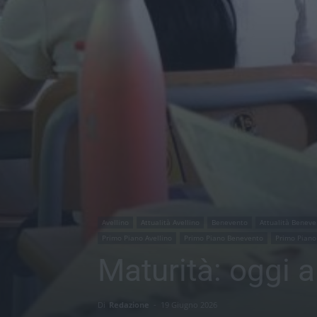
Avellino
Attualità Avellino
Benevento
Attualità Beneve
Primo Piano Avellino
Primo Piano Benevento
Primo Piano
Maturità: oggi a
Di
Redazione
-
19 Giugno 2026