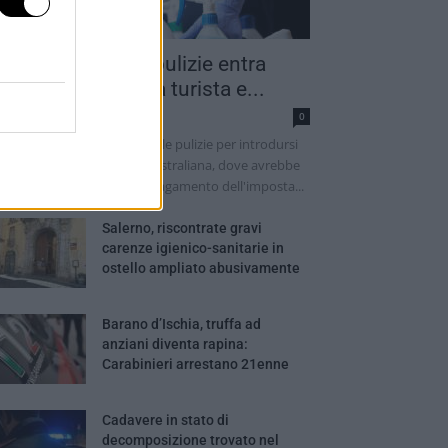
into addetto alle pulizie entra
ella camera di una turista e...
dazione
0
 sarebbe finto un addetto alle pulizie per introdursi
lla camera di una turista australiana, dove avrebbe
ima tentato di ottenere il pagamento dell'imposta...
Salerno, riscontrate gravi
carenze igienico-sanitarie in
ostello ampliato abusivamente
Barano d’Ischia, truffa ad
anziani diventa rapina:
Carabinieri arrestano 21enne
Cadavere in stato di
decomposizione trovato nel