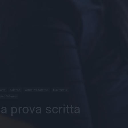
ione
Salerno
Attualità Salerno
Nazionale
iano Salerno
da prova scritta