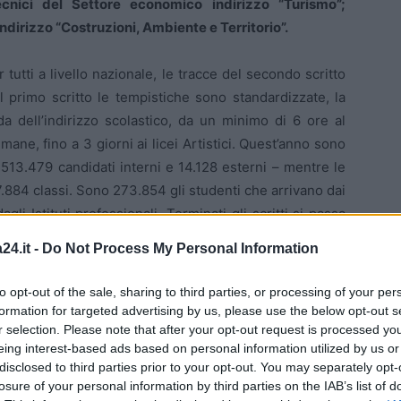
tecnici del Settore economico indirizzo “Turismo”;
indirizzo “Costruzioni, Ambiente e Territorio”.
 tutti a livello nazionale, le tracce del secondo scritto
il primo scritto le tempistiche sono standardizzate, la
a dell’indirizzo scolastico, da un minimo di 6 ore al
mane, fino a 3 giorni ai licei Artistici. Quest’anno sono
 513.479 candidati interni e 14.128 esterni – mentre le
.884 classi. Sono 273.854 gli studenti che arrivano dai
dagli Istituti professionali. Terminati gli scritti si passa
 prima di due giorni dalla fine degli scritti, quindi si
24.it -
Do Not Process My Personal Information
 decideranno in autonomia il calendario ed è già stata
ssioni inizieranno ad interrogare. Sono il 96,8% gli
to opt-out of the sale, sharing to third parties, or processing of your per
mentre il 3,2% sono i non ammessi.
formation for targeted advertising by us, please use the below opt-out s
r selection. Please note that after your opt-out request is processed y
eing interest-based ads based on personal information utilized by us or
disclosed to third parties prior to your opt-out. You may separately opt-
 Quintiliano
losure of your personal information by third parties on the IAB’s list of