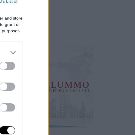
B’s List of
er and store
to grant or
ed purposes