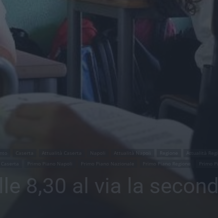
nto
Caserta
Attualità Caserta
Napoli
Attualità Napoli
Regione
Attualità Reg
 Caserta
Primo Piano Napoli
Primo Piano Nazionale
Primo Piano Regione
Primo P
lle 8,30 al via la secon