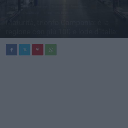
Regione
Attualità Regione
Nazionale
Primo Piano
Primo Piano Nazionale
Primo Piano Regione
Maturità, trionfo Campania: è la
regione con più 100 e lode d’Italia
Di
Carmen Cretoso
-
22 Giugno 2026