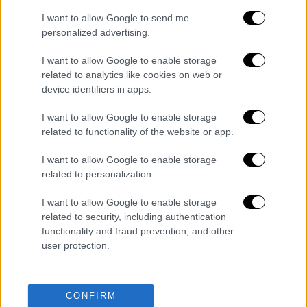
I want to allow Google to send me
personalized advertising.
I want to allow Google to enable storage
ARTICOLI CORRELATI
ALTRO DALL'AUTORE
related to analytics like cookies on web or
device identifiers in apps.
Allerta meteo gialla per temporali
improvvisi e intensi sulla Campania
I want to allow Google to enable storage
related to functionality of the website or app.
I want to allow Google to enable storage
Caldo record, alla Stazione di Napoli e
related to personalization.
al mercato di Afragola 48 gradi
I want to allow Google to enable storage
related to security, including authentication
Maturità: è boom di diplomati con lode,
functionality and fraud prevention, and other
sono 14.123
user protection.
CONFIRM