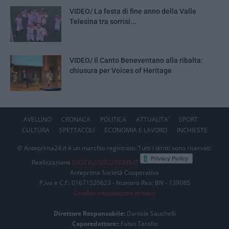
VIDEO/ La festa di fine anno della Valle
Telesina tra sorrisi...
VIDEO/ Il Canto Beneventano alla ribalta:
chiusura per Voices of Heritage
AVELLINO
CRONACA
POLITICA
ATTUALITA’
SPORT
CULTURA
SPETTACOLI
ECONOMIA E LAVORO
INCHIESTE
© Anteprima24.it è un marchio registrato. Tutti i diritti sono riservati.
Realizzazione
DIGITALLSOLUTIONS.IT
Anteprima Società Cooperativa
P.iva e C.f.: 01671520623 - Numero Rea: BN - 139085
Cambia impostazioni privacy
Direttore Responsabile:
Daniele Sauchelli
Caporedattore::
Fabio Tarallo