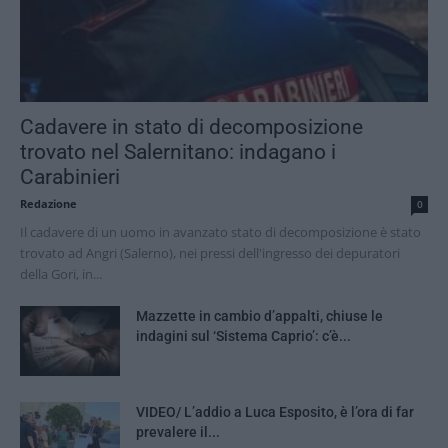
Cadavere in stato di decomposizione
trovato nel Salernitano: indagano i
Carabinieri
Redazione
0
Il cadavere di un uomo in avanzato stato di decomposizione è stato
trovato ad Angri (Salerno), nei pressi dell'ingresso dei depuratori
della Gori, in...
Mazzette in cambio d’appalti, chiuse le
indagini sul ‘Sistema Caprio’: c’è...
VIDEO/ L’addio a Luca Esposito, è l’ora di far
prevalere il...