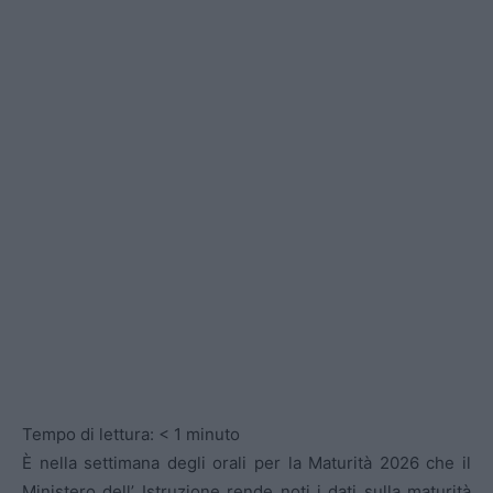
Tempo di lettura:
< 1
minuto
È nella settimana degli orali per la Maturità 2026 che il
Ministero dell’ Istruzione rende noti i dati sulla maturità