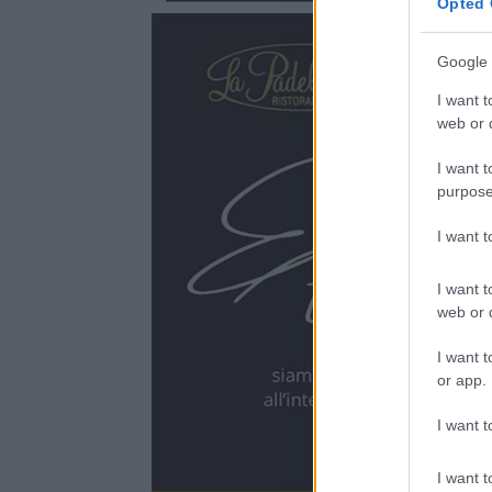
Opted 
Google 
I want t
web or d
I want t
purpose
I want 
I want t
web or d
I want t
or app.
I want t
I want t