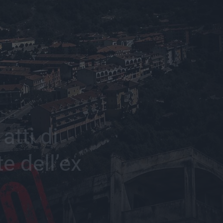
tti di
e dell’ex