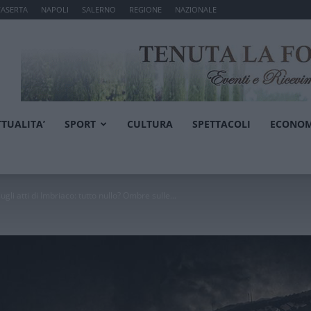
CASERTA
NAPOLI
SALERNO
REGIONE
NAZIONALE
TTUALITA’
SPORT
CULTURA
SPETTACOLI
ECONOM
li atti di Imbriaco: tutto nullo? Ombre sulle...