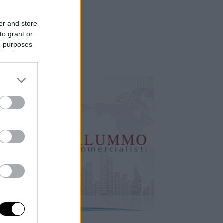
er and store
to grant or
ed purposes