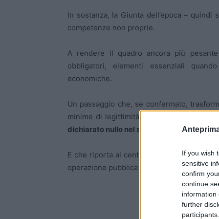
In sostanza, la Giunta dell’epoca – quindi s
competenze non proprie.
A rendere il quadro ancora più pesante c
obbligatori, elementi essenziali quand
economiche.
Un passaggio che, se confermato, trasforme
minime di legittimità. Il risultato, oggi, è
u
dichiarato nullo nel suo complesso.
Anteprima
If you wish 
E che riporta al centro una domanda inevita
sensitive in
operazione pubblica su basi così fragili?
confirm you
continue se
information 
further disc
participants