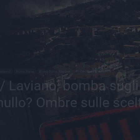
 Salerno
Primo Piano
Primo Piano Regione
Primo Piano Salerno
 Laviano, bomba sugli a
nullo? Ombre sulle scelt