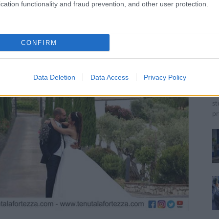
cation functionality and fraud prevention, and other user protection.
A
p
CONFIRM
a
Jo
Data Deletion
Data Access
Privacy Policy
Un
de
st
pr