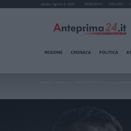
sabato, Agosto 8, 2026
BENEVENTO
AVELLINO
Anteprima24.it
REGIONE
CRONACA
POLITICA
A
Home
Inchieste
INCHIESTA Pt.1/ Laviano, bomba sug