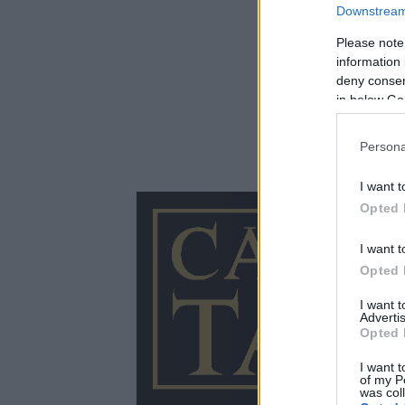
Downstream 
Please note
information 
deny consent
in below Go
Persona
I want t
Opted 
I want t
Opted 
I want 
Advertis
Opted 
I want t
of my P
was col