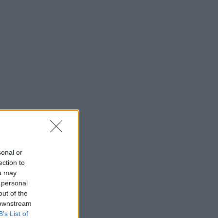
sonal or
ection to
ou may
 personal
out of the
 downstream
B’s List of