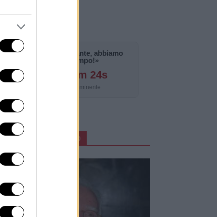
«La notizia è importante, abbiamo
bisogno di tempo!»
125g 8h 25m 23s
Aggiornamento imminente
ARTICOLI IN PRIMO PIANO