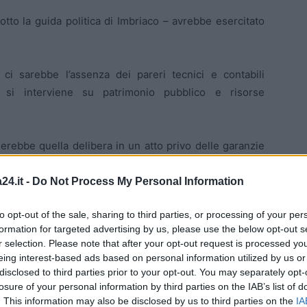
otto la guida politica di Imbriaco – avrebbe esercitato
i sarebbe l’assenza dei pareri tecnici e contabili
o si interviene su patrimonio pubblico e risorse
rebbe quella delibera in un atto privo delle garanzie
n sistema amministrativo che rischierebbe di essere
24.it -
Do Not Process My Personal Information
to opt-out of the sale, sharing to third parties, or processing of your per
bile: come sarebbe stato possibile costruire un’intera
formation for targeted advertising by us, please use the below opt-out s
r selection. Please note that after your opt-out request is processed y
eing interest-based ads based on personal information utilized by us or
disclosed to third parties prior to your opt-out. You may separately opt-
losure of your personal information by third parties on the IAB’s list of
. This information may also be disclosed by us to third parties on the
IA