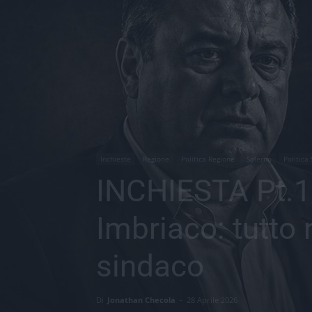
Inchieste
Regione
Politica Regione
Salerno
Politica
INCHIESTA Pt.1/
Imbriaco: tutto 
sindaco
Di
Jonathan Checola
-
28 Aprile 2026