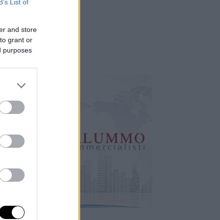
B’s List of
er and store
to grant or
ed purposes