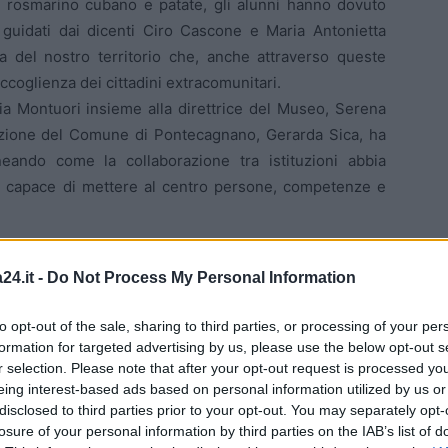
o, rosmarino cubano e patate, gli alunni hanno dovuto
 guidati dai dicenti Ciro Cascone e Maria Antonietta
 del nostro territorio che, anche attraverso queste
accoglienza dei cittadini extracomunitari.
ria Montuori insieme alla direttrice del Museo, Serena
ruzione del Comune di Pontecagnano, Gerarda Sica, ha
olineando come la collaborazione tra istituzioni abbia
e, capace di mettere al centro persone, competenze e
 significativo per chiudere l’anno scolastico: con
24.it -
Do Not Process My Personal Information
parole e relazioni.
to opt-out of the sale, sharing to third parties, or processing of your per
formation for targeted advertising by us, please use the below opt-out s
r selection. Please note that after your opt-out request is processed y
eing interest-based ads based on personal information utilized by us or
disclosed to third parties prior to your opt-out. You may separately opt-
losure of your personal information by third parties on the IAB’s list of