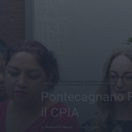
Salerno
Attualità Salerno
Primo Piano Salerno
Pontecagnano Fa
il CPIA
Di
Monica Di Mauro
-
5 Giugno 2026