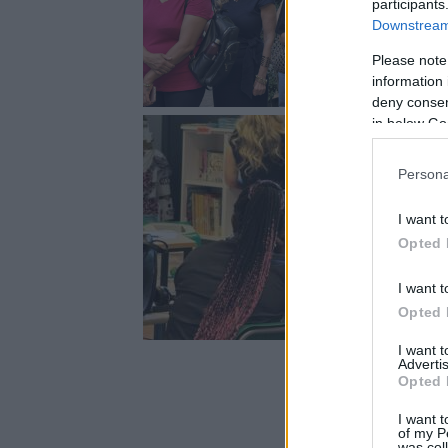
participants
Downstream 
Please note
information 
deny consent
in below Go
Persona
I want t
Opted 
I want t
Opted 
I want 
Advertis
Opted 
I want t
of my P
was col