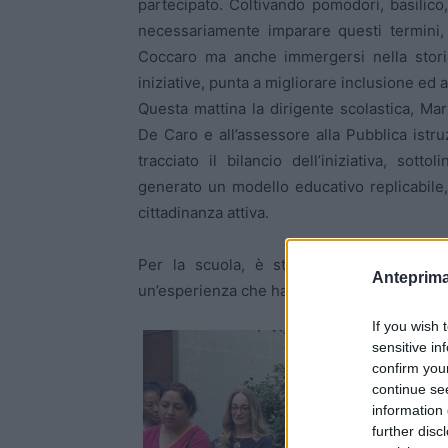
partecipato. Coltivando pomodori, basilic
necessariamente imparare questi termini,
Coccaro ma anche immergersi nella storia
iniziative, punta a migliorare inclusione ed 
Questa mattina la dirigente scolastica, Ma
De Caro e all’assessore alla Pubblica ist
tracciato il bilancio dell’iniziativa, sott
generato un modello educativo replicabil
cittadinanza attiva.
Per la scuola, è stato anche il modo più
Anteprima
un’esperienza che ha fatto crescere piante, 
If you wish 
sensitive in
confirm you
continue se
information 
further disc