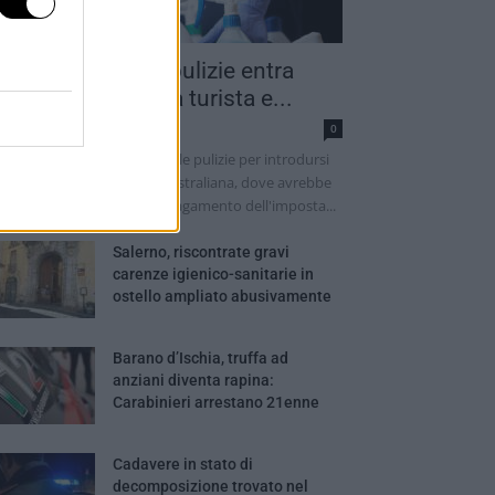
into addetto alle pulizie entra
ella camera di una turista e...
dazione
0
 sarebbe finto un addetto alle pulizie per introdursi
lla camera di una turista australiana, dove avrebbe
ima tentato di ottenere il pagamento dell'imposta...
Salerno, riscontrate gravi
carenze igienico-sanitarie in
ostello ampliato abusivamente
Barano d’Ischia, truffa ad
anziani diventa rapina:
Carabinieri arrestano 21enne
Cadavere in stato di
decomposizione trovato nel