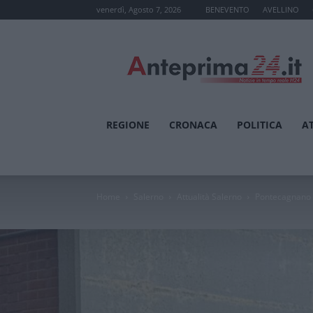
venerdì, Agosto 7, 2026
BENEVENTO
AVELLINO
Anteprima24.it
REGIONE
CRONACA
POLITICA
A
Home
Salerno
Attualità Salerno
Pontecagnano F