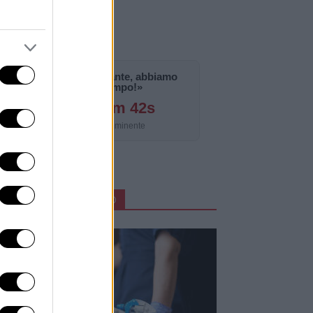
«La notizia è importante, abbiamo
bisogno di tempo!»
126g 5h 59m 41s
Aggiornamento imminente
ARTICOLI IN PRIMO PIANO