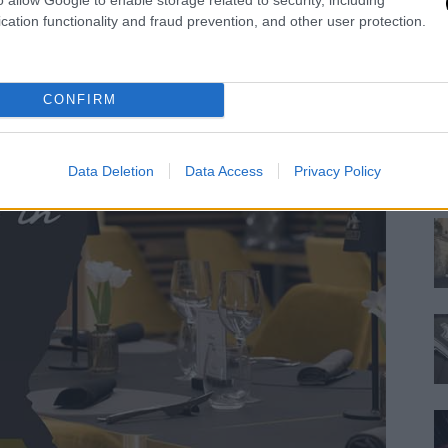
cation functionality and fraud prevention, and other user protection.
F
n
CONFIRM
Re
Si
ne
Data Deletion
Data Access
Privacy Policy
pr