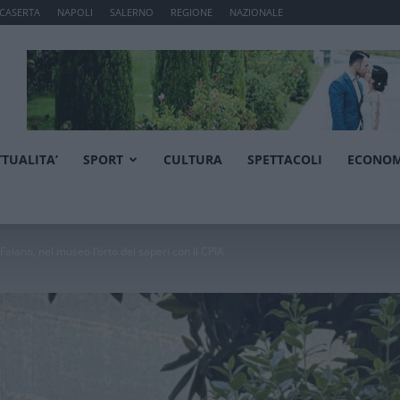
CASERTA
NAPOLI
SALERNO
REGIONE
NAZIONALE
TTUALITA’
SPORT
CULTURA
SPETTACOLI
ECONOM
aiano, nel museo l’orto dei saperi con il CPIA