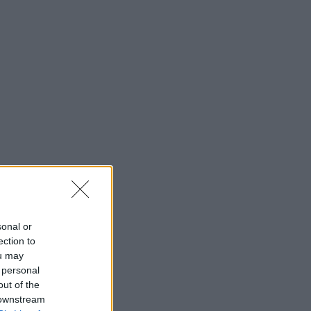
sonal or
ection to
ou may
 personal
out of the
 downstream