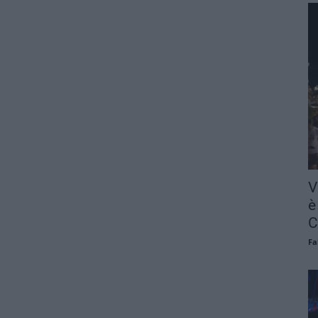
V
è
C
Fa