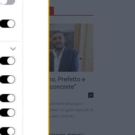
ARTICOLI IN PRIMO PIANO
paratoria a Terzigno, Prefetto e
indaco: “Risposte concrete”
rmen Cretoso
0
 presenza dello Stato per rispondere alla paura
escente di un territorio macchiato da gravi episodi di
onaca nera. La convocazione del Comitato
ovinciale,...