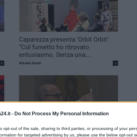
Caparezza presenta ‘Orbit Orbit’:
“Col fumetto ho ritrovato
entusiasmo. Senza una...
Alessia Giusti
0
0
24.it -
Do Not Process My Personal Information
to opt-out of the sale, sharing to third parties, or processing of your per
no
Accrocca ad Assisi, fedeli e
formation for targeted advertising by us, please use the below opt-out s