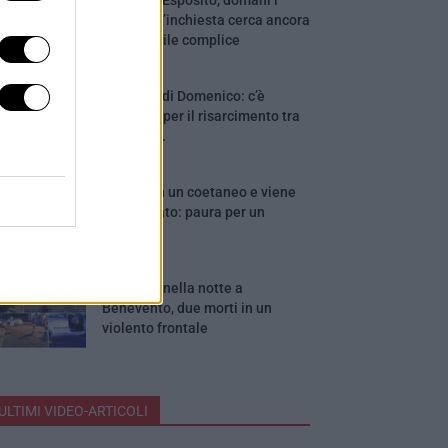
Omicidio Esposito, domani i
funerali: l’inchiesta cerca ancora
un possibile complice
La morte di Domenico: c’è
l’accordo per il risarcimento tra
Monaldi...
Litiga con un coetaneo e viene
accoltellato: paura per un
12enne
Tragedia nella notte a
Benevento, due morti in un
violento frontale
ULTIMI VIDEO-ARTICOLI