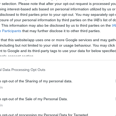
delegazione sannita per
r selection. Please note that after your opt-out request is processed y
l’insediamento: ora Benevento...
eing interest-based ads based on personal information utilized by us or
0
disclosed to third parties prior to your opt-out. You may separately opt-
Alessia Giusti
0
losure of your personal information by third parties on the IAB’s list of
. This information may also be disclosed by us to third parties on the
IA
Participants
that may further disclose it to other third parties.
 that this website/app uses one or more Google services and may gath
including but not limited to your visit or usage behaviour. You may click 
 to Google and its third-party tags to use your data for below specifi
ogle consent section.
l Data Processing Opt Outs
u
Università, pressing sulla Regione:
potenziare i trasporti per
o opt-out of the Sharing of my personal data.
aumentare iscrizioni da...
In
Alessia Giusti
0
0
o opt-out of the Sale of my Personal Data.
In
to opt-out of processing my Personal Data for Targeted