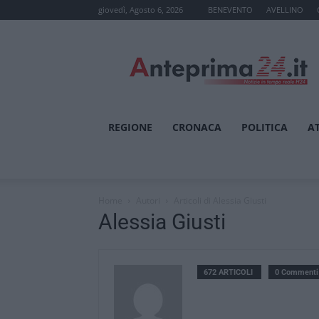
giovedì, Agosto 6, 2026
BENEVENTO
AVELLINO
Anteprima24.it
REGIONE
CRONACA
POLITICA
A
Home
Autori
Articoli di Alessia Giusti
Alessia Giusti
672 ARTICOLI
0 Commenti