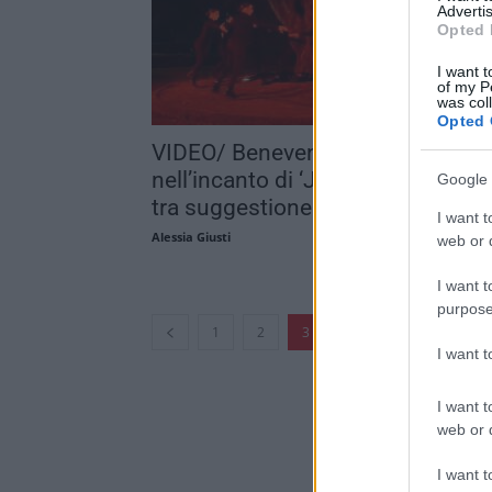
Advertis
Opted 
I want t
of my P
was col
Opted 
VIDEO/ Benevento si perde
nell’incanto di ‘Janara’: prima not
Google 
tra suggestione...
I want t
Alessia Giusti
web or d
I want t
purpose
...
1
2
3
4
68
I want 
I want t
web or d
I want t