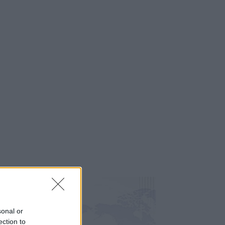
sonal or
ection to