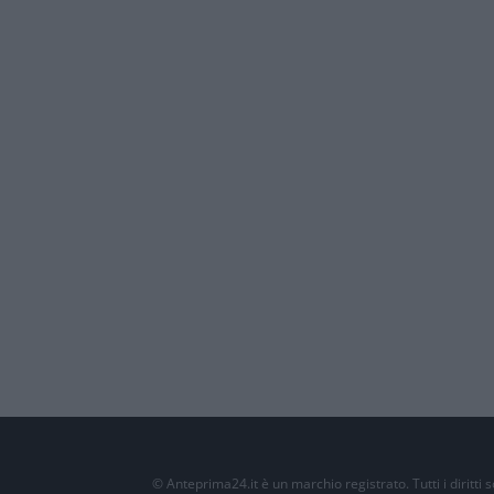
© Anteprima24.it è un marchio registrato. Tutti i diritti 