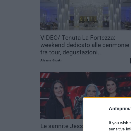
VIDEO/ Tenuta La Fortezza:
weekend dedicato alle cerimonie
tra tour, degustazioni...
Alessia Giusti
Anteprima
If you wish 
Le sannite Jessica e Gilda vinco
sensitive in