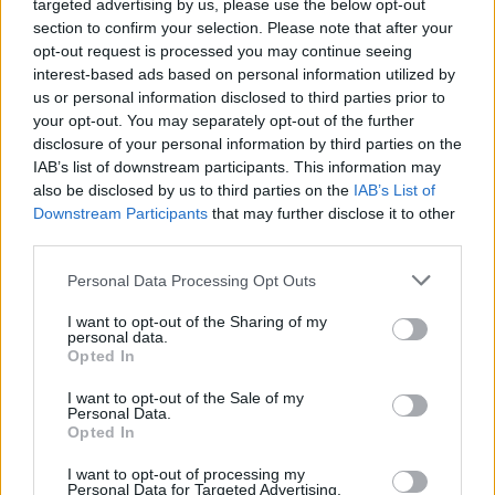
targeted advertising by us, please use the below opt-out
section to confirm your selection. Please note that after your
opt-out request is processed you may continue seeing
interest-based ads based on personal information utilized by
us or personal information disclosed to third parties prior to
your opt-out. You may separately opt-out of the further
Caldo record, alla Stazione di Napoli e al
disclosure of your personal information by third parties on the
IAB’s list of downstream participants. This information may
mercato di Afragola...
also be disclosed by us to third parties on the
IAB’s List of
Redazione
0
Downstream Participants
that may further disclose it to other
third parties.
Please note that this website/app uses one or more Google
Personal Data Processing Opt Outs
services and may gather and store information including but
not limited to your visit or usage behaviour. You may click to
I want to opt-out of the Sharing of my
personal data.
grant or deny consent to Google and its third-party tags to
Opted In
use your data for below specified purposes in below Google
consent section.
I want to opt-out of the Sale of my
Personal Data.
Opted In
I want to opt-out of processing my
Personal Data for Targeted Advertising.