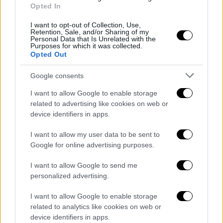
Danneggiata Villa comunale intitolata a
Opted In
Falcone e Borsellino nel Salernitano
I want to opt-out of Collection, Use,
Redazione
0
Retention, Sale, and/or Sharing of my
Personal Data that Is Unrelated with the
Purposes for which it was collected.
Opted Out
2
3
4
Google consents
I want to allow Google to enable storage
- Pubblicità -
related to advertising like cookies on web or
device identifiers in apps.
I want to allow my user data to be sent to
Google for online advertising purposes.
I want to allow Google to send me
personalized advertising.
I want to allow Google to enable storage
related to analytics like cookies on web or
device identifiers in apps.