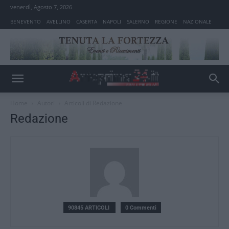
venerdì, Agosto 7, 2026
BENEVENTO
AVELLINO
CASERTA
NAPOLI
SALERNO
REGIONE
NAZIONALE
Home
Autori
Articoli di Redazione
Redazione
90845 ARTICOLI
0 Commenti