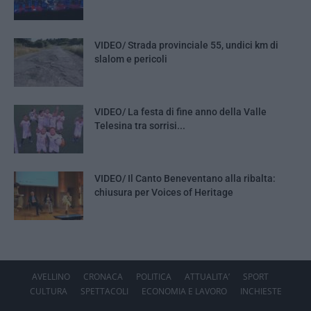
VIDEO/ Strada provinciale 55, undici km di
slalom e pericoli
VIDEO/ La festa di fine anno della Valle
Telesina tra sorrisi...
VIDEO/ Il Canto Beneventano alla ribalta:
chiusura per Voices of Heritage
AVELLINO
CRONACA
POLITICA
ATTUALITA’
SPORT
CULTURA
SPETTACOLI
ECONOMIA E LAVORO
INCHIESTE