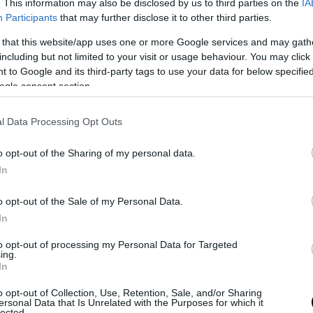
. This information may also be disclosed by us to third parties on the
IA
na visione puramente assistenziale della fragilità,
Participants
that may further disclose it to other third parties.
à e dignità della persona.
 that this website/app uses one or more Google services and may gath
including but not limited to your visit or usage behaviour. You may click 
l
Dott. Gerardo Di Trolio
per
FederTerziario Salerno
,
 to Google and its third-party tags to use your data for below specifi
ogle consent section.
ative Campania
, il
Dott. Andrea Fora
per
IN OPERA
dialogo università, professioni, imprese, cooperazione
l Data Processing Opt Outs
o opt-out of the Sharing of my personal data.
onti di esperienze concrete, affidati ad associazioni e
In
celta che restituisce centralità alle storie, ai percorsi e
ci di indicare la strada più efficace per trasformare i
o opt-out of the Sale of my Personal Data.
In
to opt-out of processing my Personal Data for Targeted
ni degli Avvocati e dei Consulenti del Lavoro di
ing.
In
a. La partecipazione è libera e gratuita, con rilascio
o opt-out of Collection, Use, Retention, Sale, and/or Sharing
ersonal Data that Is Unrelated with the Purposes for which it
lected.