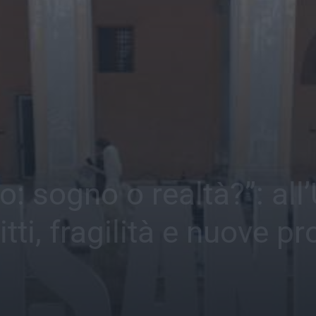
o: sogno o realtà?”: all
tti, fragilità e nuove p