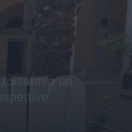
’Unisannio un
rospettive