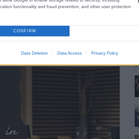
cation functionality and fraud prevention, and other user protection.
C
d
CONFIRM
S
Re
Il
Data Deletion
Data Access
Privacy Policy
de
pr