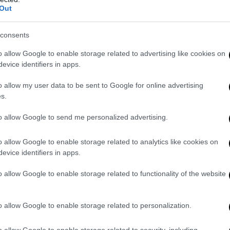
Out
Benevento si prepara dunque ad ospitare un momento di
avoro viene riconosciuto non soltanto come strumento
consents
a, autonomia e piena partecipazione alla vita della
o allow Google to enable storage related to advertising like cookies on
evice identifiers in apps.
o allow my user data to be sent to Google for online advertising
s.
to allow Google to send me personalized advertising.
o allow Google to enable storage related to analytics like cookies on
evice identifiers in apps.
o allow Google to enable storage related to functionality of the website
o allow Google to enable storage related to personalization.
o allow Google to enable storage related to security, including