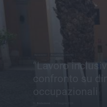
Benevento
Attualità Benevento
“Lavoro inclusiv
confronto su diri
occupazionali
Di
Redazione
-
17 Giugno 2026