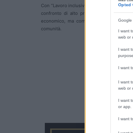
Opted 
Con “Lavoro inclusivo: sogno o realtà?”, 
confronto di alto profilo, nel quale il l
Google 
economico, ma come spazio di cittadinanz
comunità.
I want t
web or d
I want t
purpose
I want 
I want t
web or d
I want t
or app.
I want t
I want t