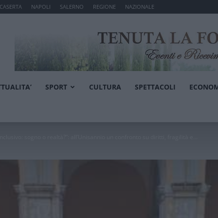
CASERTA
NAPOLI
SALERNO
REGIONE
NAZIONALE
TTUALITA’
SPORT
CULTURA
SPETTACOLI
ECONOM
nclusivo: sogno o realtà?”: all’Unisannio un confronto su diritti, fragilità e...