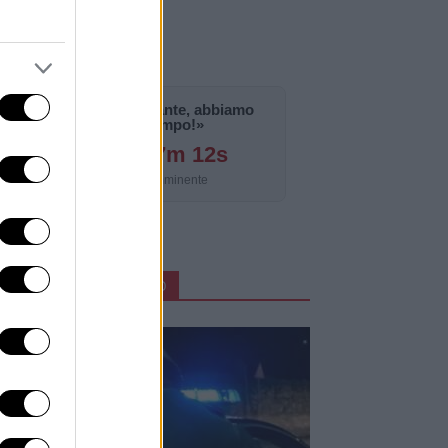
«La notizia è importante, abbiamo
bisogno di tempo!»
126g 16h 37m 10s
Aggiornamento imminente
ARTICOLI IN PRIMO PIANO