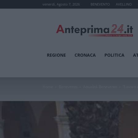
venerdì, Agosto 7, 2026
BENEVENTO
AVELLINO
Anteprima24.it
REGIONE
CRONACA
POLITICA
A
Home
Benevento
Attualità Benevento
“Lavoro i