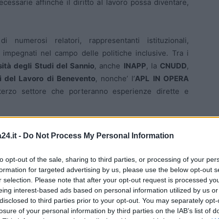
ecessarie affinché il diritto al lavoro possa diventare,
 numerosi relatori, rappresentanti istituzionali,
i impegnati nel campo delle politiche inclusive. Tra i
ità degli Studi del Sannio
, anche
INAPP
, la
CNUDD
,
ti del Lavoro di Benevento
, nonche’ l’
APL IN OPERA
 terzo settore che porteranno esperienze dirette e
dicata ai saluti istituzionali, con interventi di
24.it -
Do Not Process My Personal Information
ofessionale e associativo. Seguiranno le relazioni
i come il collocamento mirato, la formazione scuola-
to opt-out of the sale, sharing to third parties, or processing of your per
tà e legalità, gli accomodamenti ragionevoli e la
formation for targeted advertising by us, please use the below opt-out s
sione lavorativa.
r selection. Please note that after your opt-out request is processed y
eing interest-based ads based on personal information utilized by us or
disclosed to third parties prior to your opt-out. You may separately opt-
nche al rapporto tra scuola, impresa e mondo della
losure of your personal information by third parties on the IAB’s list of
ivo per costruire percorsi efficaci di autonomia e