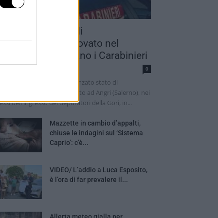
adavere in stato di
ecomposizione trovato nel
alernitano: indagano i Carabinieri
dazione
0
 cadavere di un uomo in avanzato stato di
composizione è stato trovato ad Angri (Salerno), nei
essi dell'ingresso dei depuratori della Gori, in...
Mazzette in cambio d’appalti,
chiuse le indagini sul ‘Sistema
Caprio’: c’è...
VIDEO/ L’addio a Luca Esposito,
è l’ora di far prevalere il...
Allerta meteo gialla per