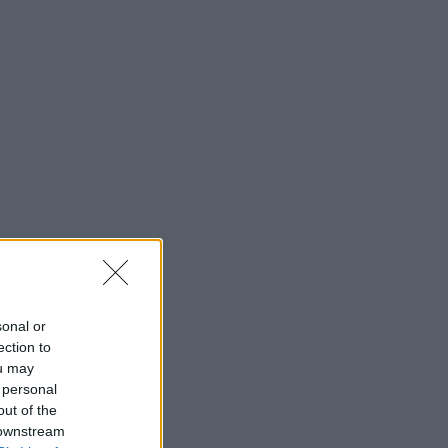
sonal or
ection to
ou may
 personal
out of the
 downstream