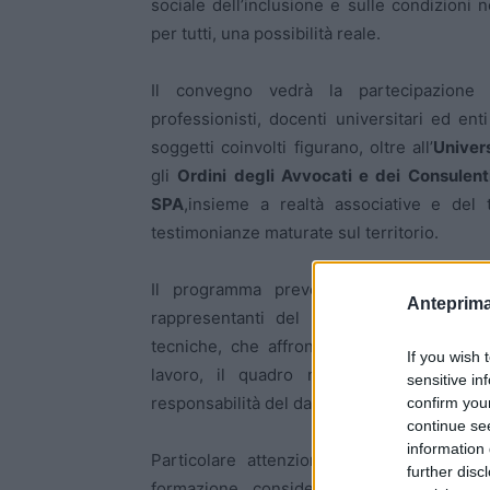
sociale dell’inclusione e sulle condizioni n
per tutti, una possibilità reale.
Il convegno vedrà la partecipazione di
professionisti, docenti universitari ed ent
soggetti coinvolti figurano, oltre all’
Univers
gli
Ordini degli Avvocati e dei Consulen
SPA
,insieme a realtà associative e del
testimonianze maturate sul territorio.
Il programma prevede una prima parte de
Anteprima
rappresentanti del mondo accademico, pr
tecniche, che affronteranno temi crucial
If you wish 
lavoro, il quadro normativo su disabili
sensitive in
responsabilità del datore di lavoro nell’inclu
confirm you
continue se
information 
Particolare attenzione sarà riservata a
further disc
formazione, considerato uno snodo decis