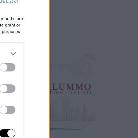
B’s List of
er and store
to grant or
ed purposes