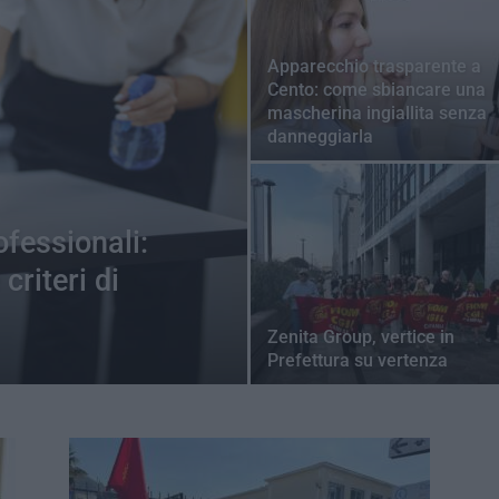
Apparecchio trasparente a
Cento: come sbiancare una
mascherina ingiallita senza
danneggiarla
ofessionali:
criteri di
Zenita Group, vertice in
Prefettura su vertenza