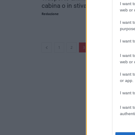
I want t
cabina o in stiva? Guida 2026
web or d
Redazione
I want t
purpose
I want 
...
1
2
3
4
177
I want t
web or d
I want t
or app.
I want t
I want t
authenti