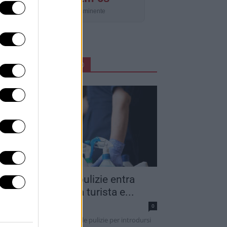
Aggiornamento imminente
ARTICOLI IN PRIMO PIANO
into addetto alle pulizie entra
ella camera di una turista e...
dazione
0
 sarebbe finto un addetto alle pulizie per introdursi