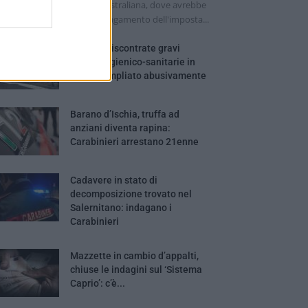
lla camera di una turista australiana, dove avrebbe
ima tentato di ottenere il pagamento dell'imposta...
Salerno, riscontrate gravi
carenze igienico-sanitarie in
ostello ampliato abusivamente
Barano d’Ischia, truffa ad
anziani diventa rapina:
Carabinieri arrestano 21enne
Cadavere in stato di
decomposizione trovato nel
Salernitano: indagano i
Carabinieri
Mazzette in cambio d’appalti,
chiuse le indagini sul ‘Sistema
Caprio’: c’è...