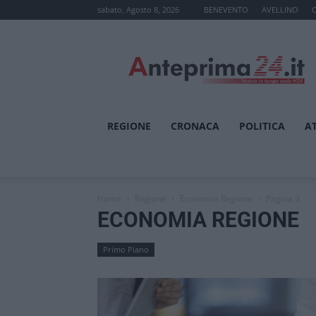
sabato, Agosto 8, 2026
BENEVENTO
AVELLINO
Anteprima24.it
REGIONE
CRONACA
POLITICA
A
Home
Regione
Economia Regione
Pagina 3
ECONOMIA REGIONE
Primo Piano