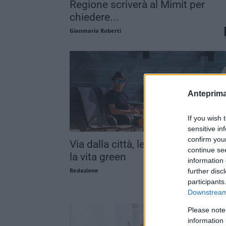
Regione scriverà al Mimit per
chiedere...
Gianmaria Roberti
Anteprima
If you wish 
sensitive in
confirm you
Via dalla città, le persone scelgo
continue se
la vita green
information 
Redazione
further disc
participants
Downstream 
Please note
information 