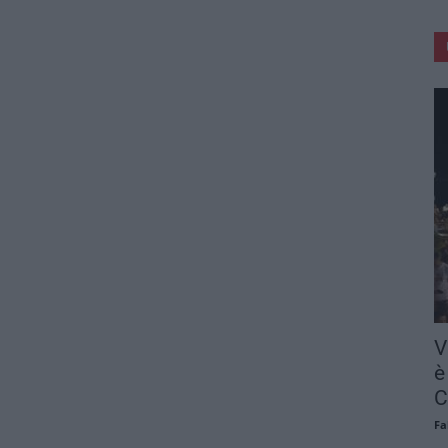
V
è
C
Fa