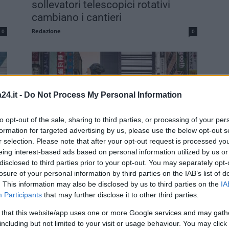
sollevatori telescopici rotativi
cambiano i cantieri
Redazione
0
0
24.it -
Do Not Process My Personal Information
to opt-out of the sale, sharing to third parties, or processing of your per
formation for targeted advertising by us, please use the below opt-out s
r selection. Please note that after your opt-out request is processed y
no
Insegne per tabaccherie: 5
eing interest-based ads based on personal information utilized by us or
strategie per distinguersi dalla
disclosed to third parties prior to your opt-out. You may separately opt-
concorrenza
losure of your personal information by third parties on the IAB’s list of
0
. This information may also be disclosed by us to third parties on the
IA
Redazione
0
Participants
that may further disclose it to other third parties.
 that this website/app uses one or more Google services and may gath
including but not limited to your visit or usage behaviour. You may click 