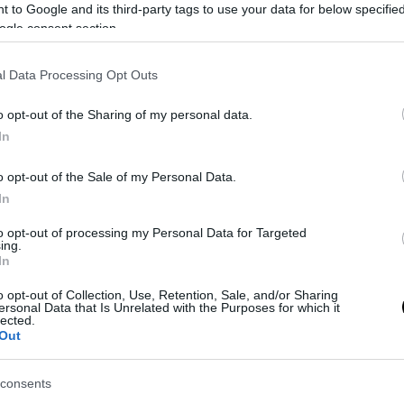
 to Google and its third-party tags to use your data for below specifi
ogle consent section.
l Data Processing Opt Outs
o opt-out of the Sharing of my personal data.
Il benessere articolare: lo Studio
In
Odontoiatrico Bandettini e il ruolo
dello...
0
o opt-out of the Sale of my Personal Data.
Redazione
0
In
to opt-out of processing my Personal Data for Targeted
ing.
In
o opt-out of Collection, Use, Retention, Sale, and/or Sharing
ersonal Data that Is Unrelated with the Purposes for which it
lected.
Out
consents
Pianificare le attività creative e lo