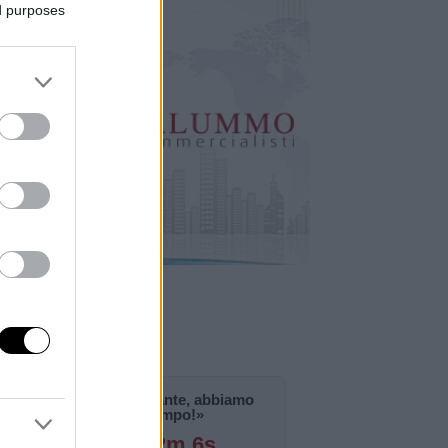
ed purposes
«La notizia è importante, abbiamo
bisogno di tempo!»
126g 0h 42m 4s